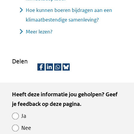
Hoe kunnen boeren bijdragen aan een
klimaatbestendige samenleving?
Meer lezen?
Delen
D
D
D
D
e
e
e
e
Kopie
Heeft deze informatie jou geholpen? Geef
l
l
l
z
van
je feedback op deze pagina.
e
e
e
e
Paginawaardering
n
n
n
p
Ja
o
o
o
a
Nee
p
p
p
g