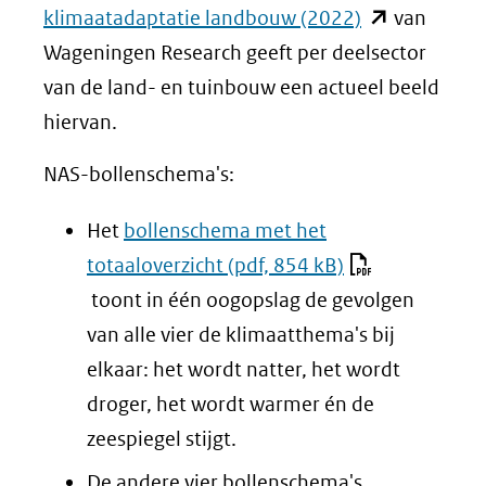
(opent
klimaatadaptatie landbouw (2022)
van
in
Wageningen Research geeft per deelsector
nieuw
van de land- en tuinbouw een actueel beeld
venster)
hiervan.
(verwijst
NAS-bollenschema's:
naar
een
Het
bollenschema met het
andere
totaaloverzicht
(pdf, 854 kB)
website)
toont in één oogopslag de gevolgen
van alle vier de klimaatthema's bij
elkaar: het wordt natter, het wordt
droger, het wordt warmer én de
zeespiegel stijgt.
De andere vier bollenschema's