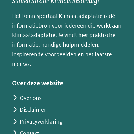
Samen Sneller Klimaatbestendig!
andere
andere
andere
k
(verwijst
website)
website)
website)
Het Kennisportaal Klimaatadaptatie is dé
y
naar
(opent
informatiebron voor iedereen die werkt aan
een
in
klimaatadaptatie. Je vindt hier praktische
andere
nieuw
informatie, handige hulpmiddelen,
website)
venster)
inspirerende voorbeelden en het laatste
(verwijst
nieuws.
naar
een
Over deze website
andere
website)
Over ons
Disclaimer
Privacyverklaring
Contact