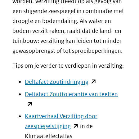
worden. Verzilting treedt op als gevolg van
een stijgende zeespiegel in combinatie met
droogte en bodemdaling. Als water en
bodem verzilt raken, raakt dat de land- en
tuinbouw: verzilting kan leiden tot minder
gewasopbrengst of tot sproeibeperkingen.
Tips om je verder te verdiepen in verzilting:
(opent
Deltafact Zoutindringing
in
(opent
Deltafact Zouttolerantie van teelten
nieuw
in
venster)
nieuw
Kaartverhaal Verzilting door
(verwijst
venster)
(opent
zeespiegelstijging
in de
naar
(verwijs
in
Klimaateffectatlas