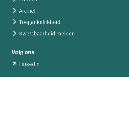
Archief
Toegankelijkheid
Kwetsbaarheid melden
Volg ons
(opent
LinkedIn
in
nieuw
venster)
(verwijst
naar
een
andere