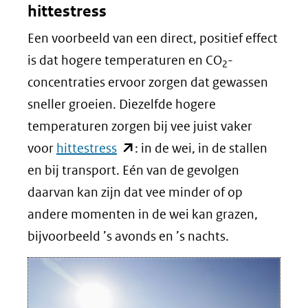
hittestress
naar
Een voorbeeld van een direct, positief effect
een
is dat hogere temperaturen en CO
-
andere
2
concentraties ervoor zorgen dat gewassen
website)
sneller groeien. Diezelfde hogere
temperaturen zorgen bij vee juist vaker
(opent
voor
hittestress
: in de wei, in de stallen
in
en bij transport. Eén van de gevolgen
nieuw
daarvan kan zijn dat vee minder of op
venster)
andere momenten in de wei kan grazen,
(verwijst
bijvoorbeeld ’s avonds en ’s nachts.
naar
een
andere