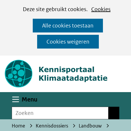
Cookies
Ga
Hier
Deze site gebruikt cookies.
Cookies
instellen
naar
kan
Alle cookies toestaan
de
het
inhoud
gebruik
Cookies weigeren
van
(naar homepa
cookies
op
deze
website
worden
Uitklappen
Menu
toegestaan
Zoeken
of
Zoeken
geweigerd.
Home
Kennisdossiers
Landbouw