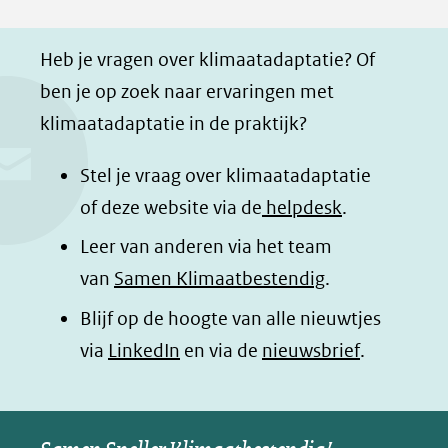
F
L
W
i
a
i
h
n
Heb je vragen over klimaatadaptatie? Of
c
n
a
a
ben je op zoek naar ervaringen met
e
k
t
d
klimaatadaptatie in de praktijk?
b
e
s
e
o
d
a
l
Stel je vraag over klimaatadaptatie
o
I
p
e
of deze website via de
helpdesk
.
k
n
p
n
Leer van anderen via het team
(opent
(opent
(opent
o
van
Samen Klimaatbestendig
.
in
in
in
p
Blijf op de hoogte van alle nieuwtjes
nieuw
nieuw
nieuw
B
(opent
via
LinkedIn
venster)
venster)
en via de
venster)
nieuwsbrief
.
l
(verwijst
(verwijst
(verwijst
in
u
naar
naar
naar
e
nieuw
een
een
een
s
venster)