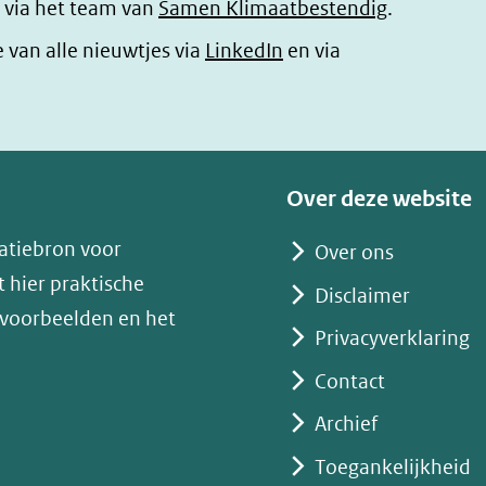
 via het team van
Samen Klimaatbestendig
.
(opent
e van alle nieuwtjes via
LinkedIn
en via
in
nieuw
venster)
(verwijst
Over deze website
naar
atiebron voor
Over ons
een
 hier praktische
andere
Disclaimer
 voorbeelden en het
website)
Privacyverklaring
Contact
Archief
Toegankelijkheid