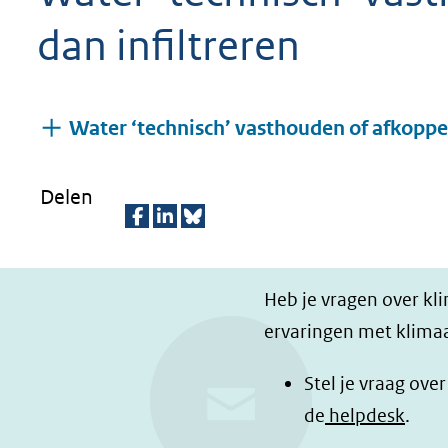
geweigerd.
dan infiltreren
Water ‘technisch’ vasthouden of afkoppel
Delen
D
D
D
e
e
e
Heb je vragen over kl
l
l
z
ervaringen met klimaa
e
e
e
n
n
p
Stel je vraag ove
o
o
a
de
helpdesk
.
p
p
g