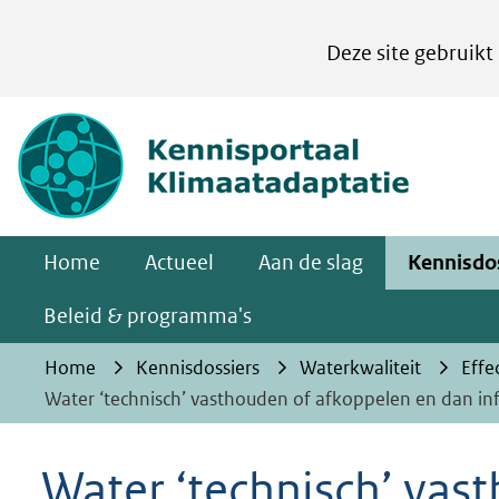
Cookies
Deze site gebruikt
instellen
Hier
(naar homepa
kan
het
gebruik
van
Home
Actueel
Aan de slag
Kennisdo
cookies
op
Beleid & programma's
deze
Home
Kennisdossiers
Waterkwaliteit
Effe
website
Water ‘technisch’ vasthouden of afkoppelen en dan inf
worden
toegestaan
Water ‘technisch’ vas
of