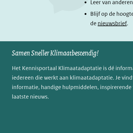
Leer van anderen
F
L
i
a
i
n
Blijf op de hoogt
c
n
a
de
nieuwsbrief
.
e
k
d
b
e
e
o
d
l
Samen Sneller Klimaatbestendig!
o
I
e
k
n
n
Het Kennisportaal Klimaatadaptatie is dé inform
(opent
(opent
o
iedereen die werkt aan klimaatadaptatie. Je vindt
in
in
p
informatie, handige hulpmiddelen, inspirerende
nieuw
nieuw
B
laatste nieuws.
venster)
venster)
l
(verwijst
(verwijst
u
naar
naar
e
een
een
s