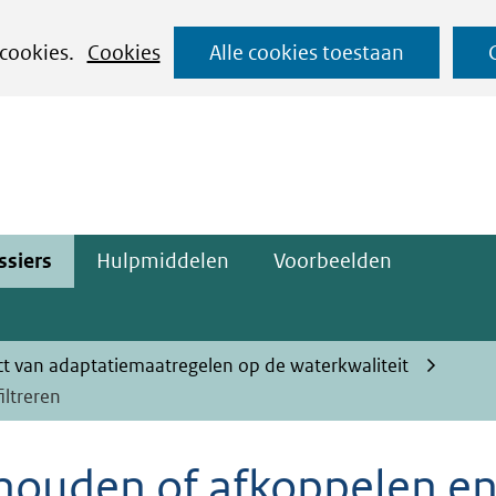
Ga
 cookies.
Cookies
Alle cookies toestaan
naar
ge)
de
inhoud
ssiers
Hulpmiddelen
Voorbeelden
ct van adaptatiemaatregelen op de waterkwaliteit
iltreren
thouden of afkoppelen e