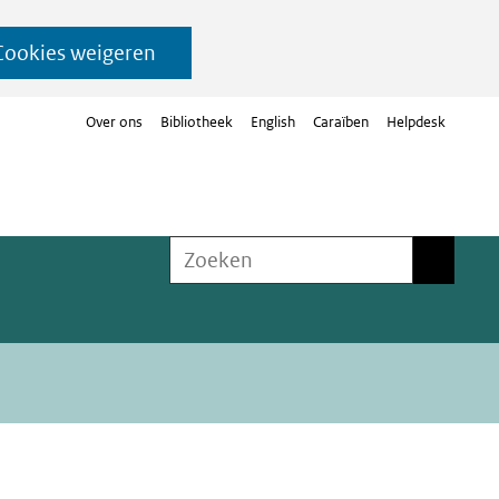
Cookies weigeren
Over ons
Bibliotheek
English
Caraïben
Helpdesk
Zoeken
Zoeken
n