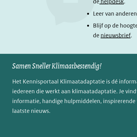
de
helpdesk
.
p
p
g
Leer van anderen
F
L
i
a
i
n
Blijf op de hoogt
c
n
a
de
nieuwsbrief
.
e
k
d
b
e
e
o
d
l
Samen Sneller Klimaatbestendig!
o
I
e
k
n
n
Het Kennisportaal Klimaatadaptatie is dé inform
(opent
(opent
o
iedereen die werkt aan klimaatadaptatie. Je vindt
in
in
p
informatie, handige hulpmiddelen, inspirerende
nieuw
nieuw
B
laatste nieuws.
venster)
venster)
l
(verwijst
(verwijst
u
naar
naar
e