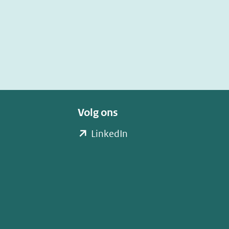
Volg ons
(opent
LinkedIn
in
nieuw
venster)
(verwijst
naar