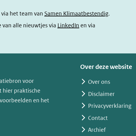
 via het team van
Samen Klimaatbestendig
.
(opent
e van alle nieuwtjes via
LinkedIn
en via
in
nieuw
venster)
(verwijst
Over deze website
naar
atiebron voor
Over ons
een
 hier praktische
andere
Disclaimer
 voorbeelden en het
website)
Privacyverklaring
Contact
Archief