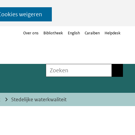
Cookies weigeren
Over ons
Bibliotheek
English
Caraïben
Helpdesk
Zoeken
Zoeken
t
Stedelijke waterkwaliteit