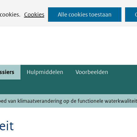
Ga
 cookies.
Cookies
Alle cookies toestaan
naar
ge)
de
inhoud
ssiers
Hulpmiddelen
Voorbeelden
oed van klimaatverandering op de functionele waterkwalitei
eit