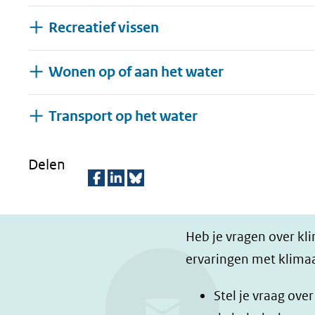
Recreatief vissen
Wonen op of aan het water
Uitklappen
Transport op het water
Delen
D
D
D
e
e
e
Heb je vragen over kl
l
l
z
ervaringen met klimaa
e
e
e
n
n
p
Stel je vraag ove
o
o
a