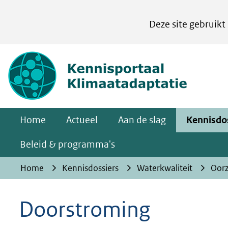
Cookies
Deze site gebruikt
instellen
Hier
(naar homepa
kan
het
gebruik
van
Home
Actueel
Aan de slag
Kennisdo
cookies
op
Beleid & programma's
deze
Home
Kennisdossiers
Waterkwaliteit
Oorz
website
worden
Doorstroming
toegestaan
of