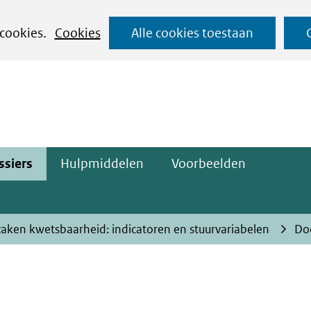
Ga
 cookies.
Cookies
Alle cookies toestaan
naar
ge)
de
inhoud
ssiers
Hulpmiddelen
Voorbeelden
aken kwetsbaarheid: indicatoren en stuurvariabelen
Do