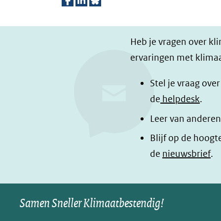
D
D
D
e
e
e
Heb je vragen over kl
l
l
z
ervaringen met klimaa
e
e
e
n
n
p
Stel je vraag ove
o
o
a
de
helpdesk
.
p
p
g
Leer van anderen
F
L
i
a
i
n
Blijf op de hoogt
c
n
a
de
nieuwsbrief
.
e
k
d
b
e
e
o
d
l
Samen Sneller Klimaatbestendig!
o
I
e