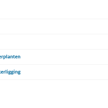
erplanten
erligging
n