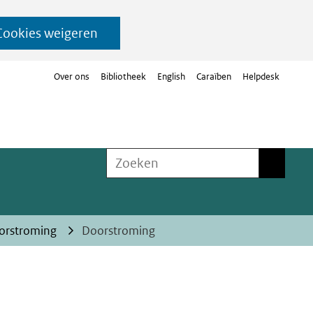
Cookies weigeren
Over ons
Bibliotheek
English
Caraïben
Helpdesk
Zoeken
Zoeken
orstroming
Doorstroming