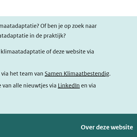
imaatadaptatie? Of ben je op zoek naar
tadaptatie in de praktijk?
r klimaatadaptatie of deze website via
 via het team van
Samen Klimaatbestendig
.
(opent
e van alle nieuwtjes via
LinkedIn
en via
in
nieuw
venster)
(verwijst
Over deze website
naar