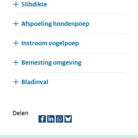
Slibdikte
Afspoeling hondenpoep
Instroom vogelpoep
Bemesting omgeving
Uitklappen
Bladinval
Delen
D
D
D
D