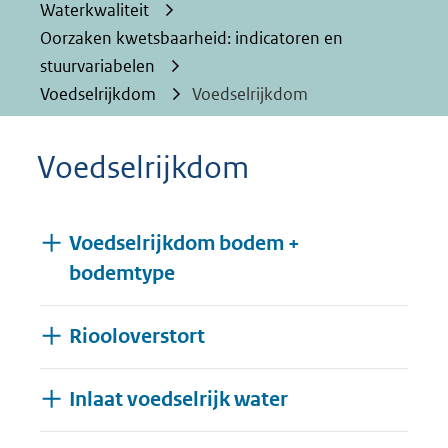
Waterkwaliteit
Oorzaken kwetsbaarheid: indicatoren en
stuurvariabelen
Voedselrijkdom
Voedselrijkdom
Voedselrijkdom
Voedselrijkdom bodem +
bodemtype
Riooloverstort
Inlaat voedselrijk water