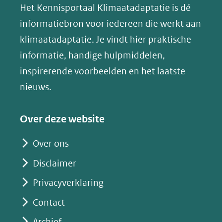
in
in
in
p
Het Kennisportaal Klimaatadaptatie is dé
naar
nieuw
nieuw
nieuw
B
informatiebron voor iedereen die werkt aan
een
venster)
venster)
venster)
l
klimaatadaptatie. Je vindt hier praktische
andere
(verwijst
(verwijst
(verwijst
u
informatie, handige hulpmiddelen,
website)
naar
naar
naar
e
inspirerende voorbeelden en het laatste
een
een
een
s
nieuws.
andere
andere
andere
k
website)
website)
website)
y
Over deze website
(opent
in
Over ons
nieuw
Disclaimer
venster)
(verwijst
Privacyverklaring
naar
Contact
een
Archief