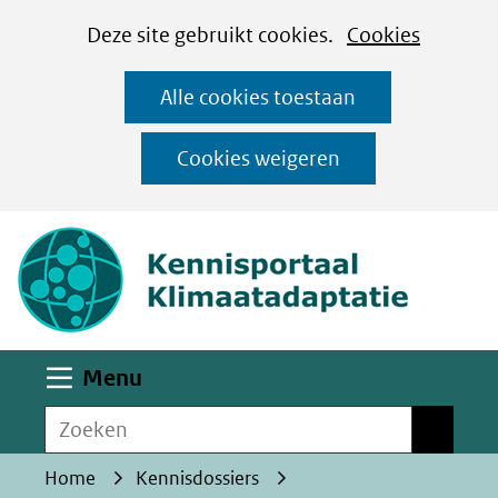
Cookies
Ga
Hier
Deze site gebruikt cookies.
Cookies
instellen
naar
kan
Alle cookies toestaan
de
het
inhoud
gebruik
Cookies weigeren
van
(naar homepa
cookies
op
deze
website
worden
Uitklappen
Menu
toegestaan
Zoeken
of
Zoeken
geweigerd.
Home
Kennisdossiers