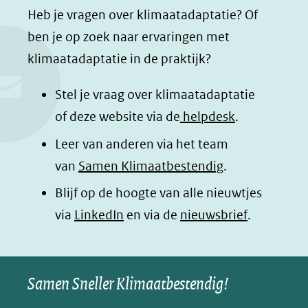
e
e
e
e
Heb je vragen over klimaatadaptatie? Of
l
l
l
z
ben je op zoek naar ervaringen met
e
e
e
e
klimaatadaptatie in de praktijk?
n
n
n
p
o
o
o
a
Stel je vraag over klimaatadaptatie
p
p
p
g
of deze website via de
helpdesk
.
F
L
W
i
Leer van anderen via het team
a
i
h
n
van
Samen Klimaatbestendig
.
c
n
a
a
e
k
t
d
Blijf op de hoogte van alle nieuwtjes
b
e
s
e
(opent
via
LinkedIn
en via de
nieuwsbrief
.
o
d
a
l
in
o
I
p
e
nieuw
k
n
p
n
Samen Sneller Klimaatbestendig!
venster)
(opent
(opent
(opent
o
(verwijst