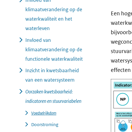
Invloed van
geweigerd.
klimaatverandering op de
Een hoge
waterkwaliteit en het
waterkwa
waterleven
bijvoorb
Invloed van
wegconcu
klimaatverandering op de
stuurvar
functionele waterkwaliteit
watersys
effecten
Inzicht in kwetsbaarheid
van een watersysteem
Oorzaken kwetsbaarheid:
indicatoren en stuurvariabelen
Voedselrijkdom
Doorstroming