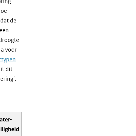
ering
hoe
 dat de
 een
 droogte
Ga voor
rtypen
it dit
ering’,
ater-
iligheid