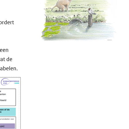
ordert
 een
wat de
iabelen.