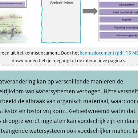
creen uit het kennisdocument. Door het
kennisdocument
(pdf, 13 M
downloaden heb je toegang tot de interactieve pagina's.
atverandering kan op verschillende manieren de
elrijkdom van watersystemen verhogen. Hitte versnel
rbeeld de afbraak van organisch materiaal, waardoor 
tikstof en fosfor vrij komt. Gebiedsvreemd water dat
s droogte wordt ingelaten kan voedselrijk zijn en daa
ntvangende watersysteem ook voedselrijker maken. En