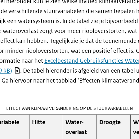
bel hieronder kun je zien welke invloed klimaatverand
 de verschillende stuurvariabelen die samen bepalen 
ijk een watersysteem is. In de tabel zie je bijvoorbeeld
e wateroverlast zorgt voor meer riooloverstorten, wat
 effect kan hebben. Tegelijk zie je dat de toenemende
or minder riooloverstorten, wat een positief effect is. 
ormatie naar het
Excelbestand Gebruiksfuncties Wate
9 kB)
. De tabel hieronder is afgeleid van een tabel u
 Ga hiervoor naar het tabblad ‘Effecten klimaatverand
EFFECT VAN KLIMAATVERANDERING OP DE STUURVARIABELEN
riabele
Hitte
Water-
Droogte
W
overlast
ve