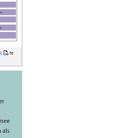
B)
te
t
er
rmee
 als