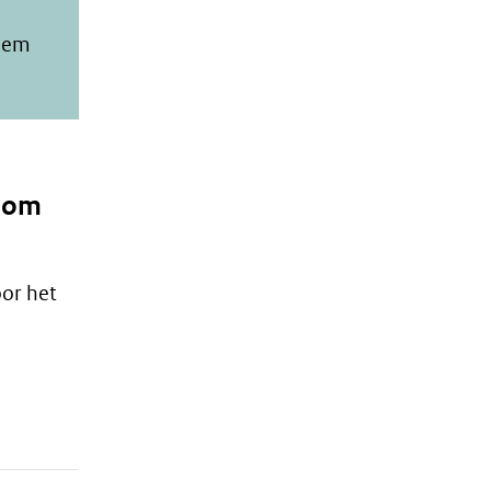
teem
kdom
or het