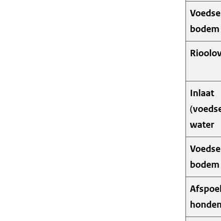
Voedse
bodem 
Rioolov
Inlaat
(voedse
water
Voedse
bodem (
Afspoe
honde