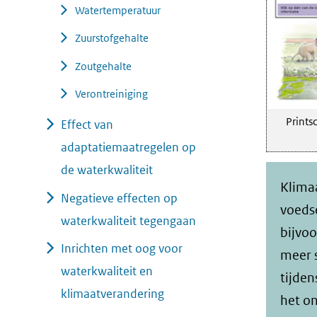
Watertemperatuur
Zuurstofgehalte
Zoutgehalte
Verontreiniging
Prints
Effect van
adaptatiemaatregelen op
de waterkwaliteit
Klima
Negatieve effecten op
voeds
waterkwaliteit tegengaan
bijvoo
Inrichten met oog voor
meer s
waterkwaliteit en
tijden
klimaatverandering
het o