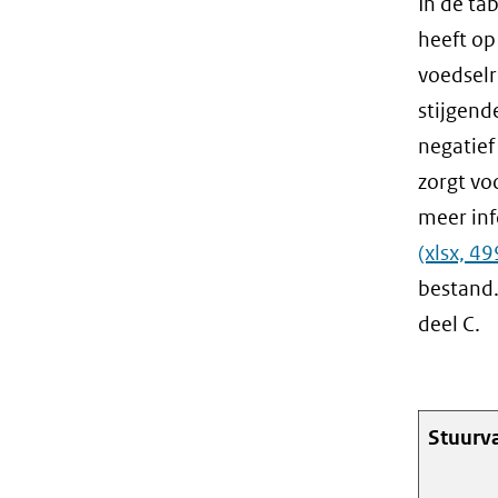
In de ta
heeft op
voedselr
stijgend
negatief
zorgt vo
meer inf
(xlsx, 49
bestand.
deel C.
Stuurva