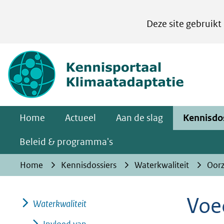
Cookies
Deze site gebruikt
instellen
Hier
(naar homepa
kan
het
gebruik
van
Home
Actueel
Aan de slag
Kennisdo
cookies
op
Beleid & programma's
deze
Home
Kennisdossiers
Waterkwaliteit
Oorz
website
worden
Voe
toegestaan
Waterkwaliteit
of