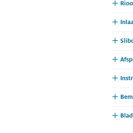
Rioo
Inla
Slib
Afsp
Inst
Beme
Blad