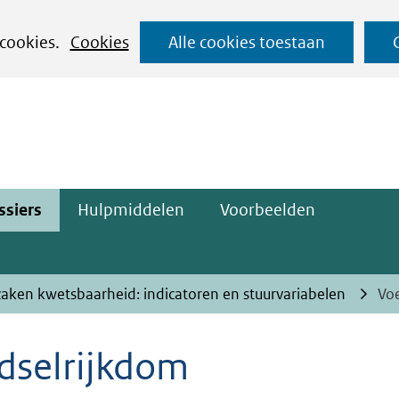
Ga
 cookies.
Cookies
Alle cookies toestaan
naar
ge)
de
inhoud
ssiers
Hulpmiddelen
Voorbeelden
aken kwetsbaarheid: indicatoren en stuurvariabelen
Vo
dselrijkdom