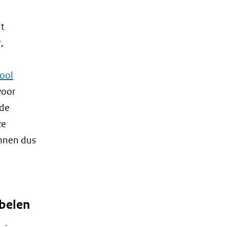
dt
,
tool
voor
 de
ze
nnen dus
abelen