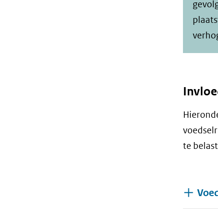
gevol
plaat
verho
Invloe
Hieronde
voedsel
te belast
Voed