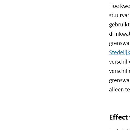
Hoe kwet
stuurvar
gebruikt
drinkwat
grenswaa
Stedelij
verschil
verschil
grenswaa
alleen t
Effect