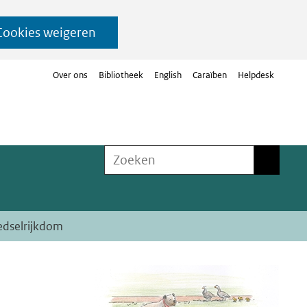
Cookies weigeren
Over ons
Bibliotheek
English
Caraïben
Helpdesk
Zoeken
Zoeken
edselrijkdom