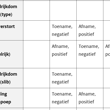
lrijkdom
(type)
erstort
Toename,
Afname,
negatief
positief
Afname,
Toename,
A
lrijk)
positief
negatief
po
lrijkdom
Toename,
slib)
negatief
ling
Toename,
Afname,
npoep
negatief
positief