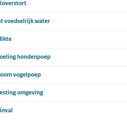
loverstort
at voedselrijk water
dikte
oeling hondenpoep
room vogelpoep
sting omgeving
Uitklappen
inval