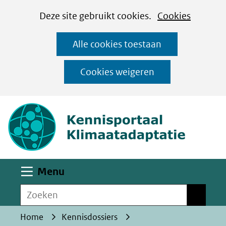
Cookies
Ga
Hier
Deze site gebruikt cookies.
Cookies
instellen
naar
kan
Alle cookies toestaan
de
het
inhoud
gebruik
Cookies weigeren
van
(naar homepa
cookies
op
deze
website
worden
Uitklappen
Menu
toegestaan
Zoeken
of
Zoeken
geweigerd.
Home
Kennisdossiers