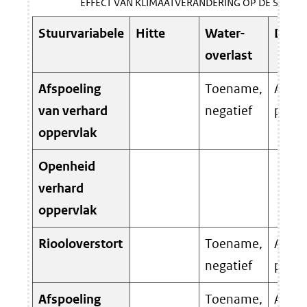
EFFECT VAN KLIMAATVERANDERING OP DE STUUR
Stuurvariabele
Hitte
Water-
Droo
overlast
Afspoeling
Toename,
Afna
van verhard
negatief
positi
oppervlak
Openheid
verhard
oppervlak
Riooloverstort
Toename,
Afna
negatief
positi
Afspoeling
Toename,
Afna