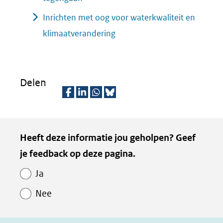
Inrichten met oog voor waterkwaliteit en
klimaatverandering
Delen
D
D
D
D
e
e
e
e
Kopie
Heeft deze informatie jou geholpen? Geef
l
l
l
z
van
je feedback op deze pagina.
e
e
e
e
Paginawaardering
n
n
n
p
Ja
o
o
o
a
Nee
p
p
p
g
F
L
W
i