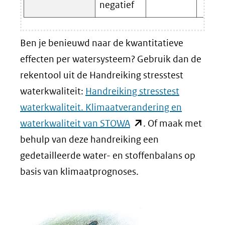
negatief
Ben je benieuwd naar de kwantitatieve
effecten per watersysteem? Gebruik dan de
rekentool uit de Handreiking stresstest
waterkwaliteit:
Handreiking stresstest
waterkwaliteit. Klimaatverandering en
(opent
waterkwaliteit van STOWA
. Of maak met
in
behulp van deze handreiking een
nieuw
gedetailleerde water- en stoffenbalans op
venster)
basis van klimaatprognoses.
(verwijst
naar
een