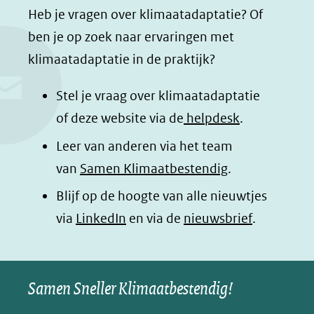
a
i
h
n
Heb je vragen over klimaatadaptatie? Of
c
n
a
a
ben je op zoek naar ervaringen met
e
k
t
d
klimaatadaptatie in de praktijk?
b
e
s
e
o
d
a
l
Stel je vraag over klimaatadaptatie
o
I
p
e
of deze website via de
helpdesk
.
k
n
p
n
Leer van anderen via het team
(opent
(opent
(opent
o
van
Samen Klimaatbestendig
.
in
in
in
p
Blijf op de hoogte van alle nieuwtjes
nieuw
nieuw
nieuw
B
(opent
via
LinkedIn
venster)
venster)
en via de
venster)
nieuwsbrief
.
l
(verwijst
(verwijst
(verwijst
in
u
naar
naar
naar
e
nieuw
een
een
een
s
Samen Sneller Klimaatbestendig!
venster)
andere
andere
andere
k
(verwijst