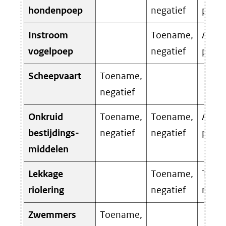
hondenpoep
negatief
positi
Instroom
Toename,
Afna
vogelpoep
negatief
positi
Scheepvaart
Toename,
negatief
Onkruid
Toename,
Toename,
Afna
bestijdings-
negatief
negatief
positi
middelen
Lekkage
Toename,
Toen
riolering
negatief
negat
Zwemmers
Toename,