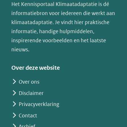
website)
website)
website)
Het Kennisportaal Klimaatadaptatie is dé
y
naar
(opent
informatiebron voor iedereen die werkt aan
een
in
klimaatadaptatie. Je vindt hier praktische
andere
nieuw
informatie, handige hulpmiddelen,
website)
venster)
inspirerende voorbeelden en het laatste
(verwijst
nieuws.
naar
een
Over deze website
andere
website)
Over ons
Disclaimer
Privacyverklaring
Contact
Archief