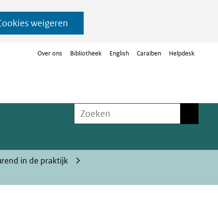
Cookies weigeren
Over ons
Bibliotheek
English
Caraïben
Helpdesk
Zoeken
Zoeken
rend in de praktijk