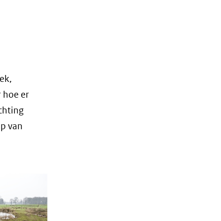
ek,
 hoe er
chting
ip van