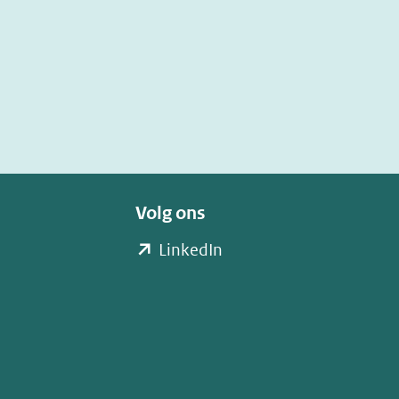
Volg ons
(opent
LinkedIn
in
nieuw
venster)
(verwijst
naar