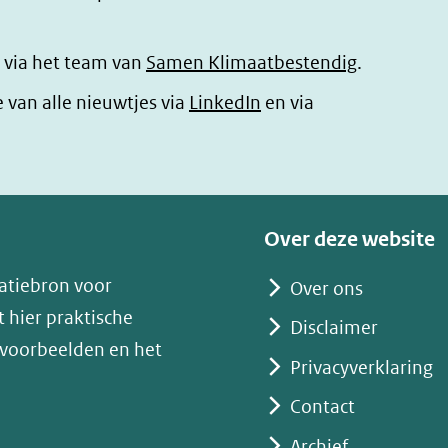
 via het team van
Samen Klimaatbestendig
.
(opent
e van alle nieuwtjes via
LinkedIn
en via
in
nieuw
venster)
(verwijst
Over deze website
naar
atiebron voor
Over ons
een
 hier praktische
andere
Disclaimer
 voorbeelden en het
website)
Privacyverklaring
Contact
Archief