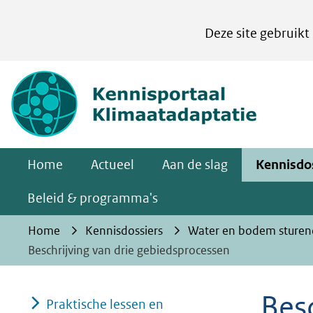
Cookies
Deze site gebruikt
instellen
Hier
(naar homepa
kan
het
gebruik
van
Home
Actueel
Aan de slag
Kennisdo
cookies
op
Beleid & programma's
deze
Home
Kennisdossiers
Water en bodem sturen
website
Beschrijving van drie gebiedsprocessen
worden
toegestaan
Besc
Praktische lessen en
of