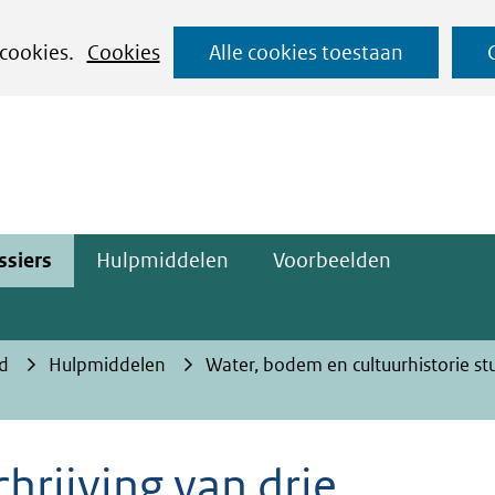
Ga
 cookies.
Cookies
Alle cookies toestaan
naar
ge)
de
inhoud
ssiers
Hulpmiddelen
Voorbeelden
d
Hulpmiddelen
Water, bodem en cultuurhistorie stu
hrijving van drie