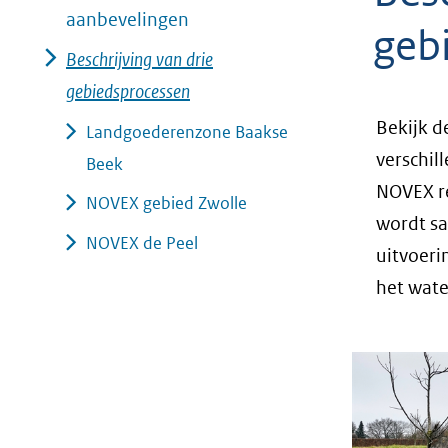
aanbevelingen
geweigerd.
geb
Beschrijving van drie
gebiedsprocessen
Bekijk d
Landgoederenzone Baakse
verschil
Beek
NOVEX re
NOVEX gebied Zwolle
wordt sa
NOVEX de Peel
uitvoeri
het wat