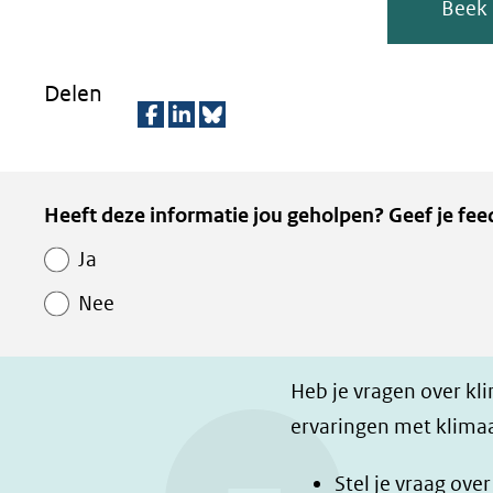
Beek
Delen
D
D
D
e
e
e
Kopie
Heeft deze informatie jou geholpen? Geef je fee
l
l
z
van
e
e
e
Ja
Paginawaardering
n
n
p
Nee
o
o
a
p
p
g
F
L
i
Heb je vragen over kl
a
i
n
ervaringen met klimaa
c
n
a
e
k
d
Stel je vraag ove