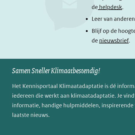
b
e
e
de
helpdesk
.
o
d
l
Leer van anderen
o
I
e
Blijf op de hoogt
k
n
n
de
nieuwsbrief
.
(opent
(opent
o
in
in
p
nieuw
nieuw
B
Samen Sneller Klimaatbestendig!
venster)
venster)
l
(verwijst
(verwijst
u
Het Kennisportaal Klimaatadaptatie is dé inform
naar
naar
e
iedereen die werkt aan klimaatadaptatie. Je vindt
een
een
s
informatie, handige hulpmiddelen, inspirerende
andere
andere
k
website)
website)
laatste nieuws.
y
(opent
in