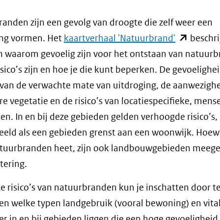
anden zijn een gevolg van droogte die zelf weer een
(opent
ing vormen. Het
kaartverhaal 'Natuurbrand'
beschri
in
 waarom gevoelig zijn voor het ontstaan van natuur
nieuw
isico’s zijn en hoe je die kunt beperken. De gevoelighei
venster)
 van de verwachte mate van uitdroging, de aanwezigh
(verwijst
e vegetatie en de risico’s van locatiespecifieke, mense
naar
iten. In en bij deze gebieden gelden verhoogde risico’s,
een
eeld als een gebieden grenst aan een woonwijk. Hoew
andere
atuurbranden heet, zijn ook landbouwgebieden mee
website)
tering.
e risico’s van natuurbranden kun je inschatten door t
en welke typen landgebruik (vooral bewoning) en vita
 er in en bij gebieden liggen die een hoge gevoelighei