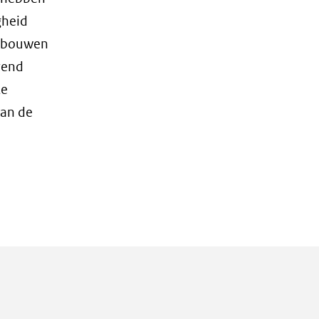
gheid
Gebouwen
rend
te
van de