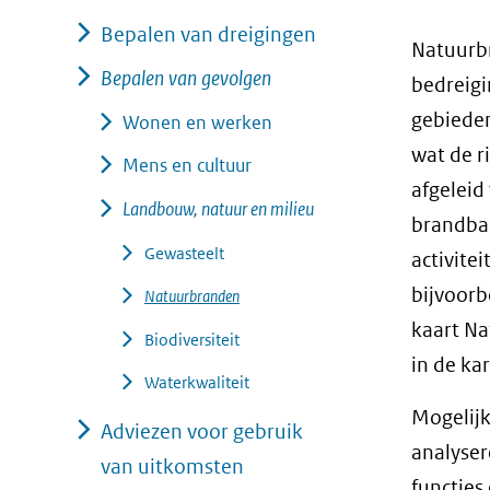
geweigerd.
Bepalen van dreigingen
Natuurbr
Bepalen van gevolgen
bedreig
gebieden
Wonen en werken
wat de r
Mens en cultuur
afgeleid
Landbouw, natuur en milieu
brandbar
Gewasteelt
activite
bijvoorb
Natuurbranden
kaart N
Biodiversiteit
in de kar
Waterkwaliteit
Mogelijk
Adviezen voor gebruik
analyser
van uitkomsten
functies