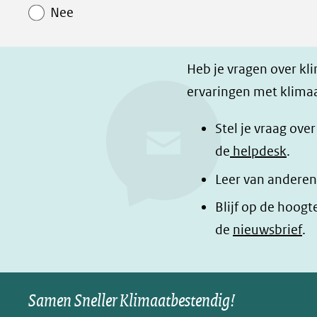
Paginawaardering
n
n
p
Nee
o
o
a
p
p
g
F
L
i
Heb je vragen over kl
a
i
n
ervaringen met klimaa
c
n
a
e
k
d
Stel je vraag ove
b
e
e
de
helpdesk
.
o
d
l
Leer van anderen
o
I
e
Blijf op de hoogt
k
n
n
de
nieuwsbrief
.
(opent
(opent
o
in
in
p
nieuw
nieuw
B
Samen Sneller Klimaatbestendig!
venster)
venster)
l