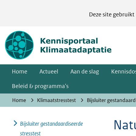
Cookies
Deze site gebruikt
instellen
Hier
(naar homepa
kan
het
gebruik
van
Home
Actueel
Aan de slag
Kennisdos
cookies
op
Beleid & programma's
deze
Home
Klimaatstresstest
Bijsluiter gestandaard
website
worden
Nat
toegestaan
Bijsluiter gestandaardiseerde
of
stresstest