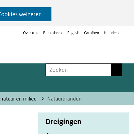
Cookies weigeren
Over ons
Bibliotheek
English
Caraïben
Helpdesk
Zoeken
Zoeken
natuur en milieu
Natuurbranden
Dreigingen