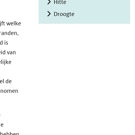
Hitte
Droogte
jft welke
branden,
d is
eid van
lijke
el de
genomen
e
le
d hebben