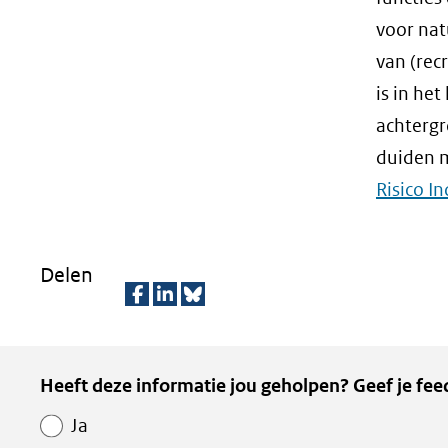
voor na
van (rec
is in he
achterg
duiden m
Risico I
Delen
D
D
D
e
e
e
Kopie
Heeft deze informatie jou geholpen? Geef je fee
l
l
z
van
e
e
e
Ja