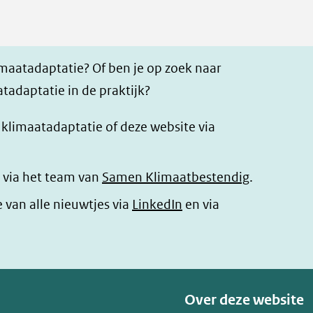
imaatadaptatie? Of ben je op zoek naar
tadaptatie in de praktijk?
r klimaatadaptatie of deze website via
 via het team van
Samen Klimaatbestendig
.
(opent
e van alle nieuwtjes via
LinkedIn
en via
in
nieuw
venster)
(verwijst
Over deze website