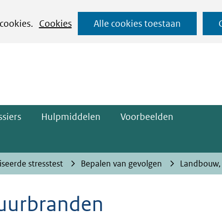
Ga
 cookies.
Cookies
Alle cookies toestaan
naar
ge)
de
inhoud
siers
Hulpmiddelen
Voorbeelden
iseerde stresstest
Bepalen van gevolgen
Landbouw, 
uurbranden