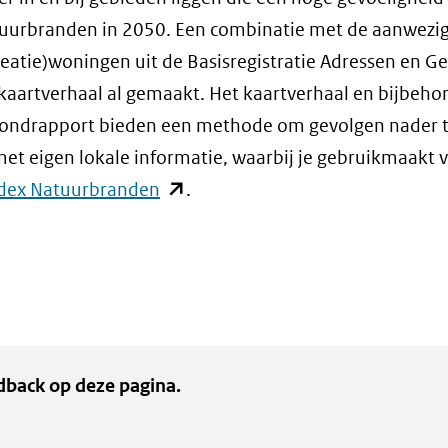
tuurbranden in 2050. Een combinatie met de aanwezi
reatie)woningen uit de Basisregistratie Adressen en 
t kaartverhaal al gemaakt. Het kaartverhaal en bijbeho
rondrapport bieden een methode om gevolgen nader 
et eigen lokale informatie, waarbij je gebruikmaakt 
(opent
ndex Natuurbranden
.
in
nieuw
venster)
(verwijst
naar
een
dback op deze pagina.
andere
website)