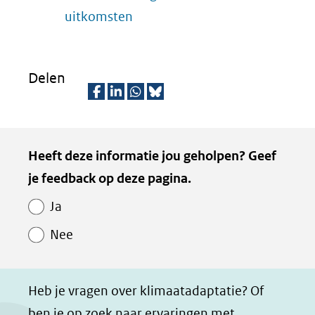
uitkomsten
Delen
D
D
D
D
e
e
e
e
Kopie
Heeft deze informatie jou geholpen? Geef
l
l
l
z
van
je feedback op deze pagina.
e
e
e
e
Paginawaardering
n
n
n
p
Ja
o
o
o
a
Nee
p
p
p
g
F
L
W
i
a
i
h
n
Heb je vragen over klimaatadaptatie? Of
c
n
a
a
ben je op zoek naar ervaringen met