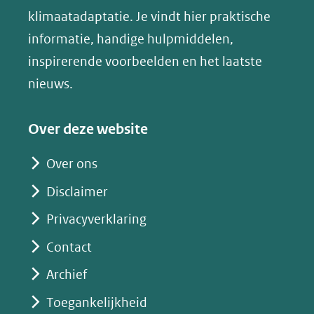
in
klimaatadaptatie. Je vindt hier praktische
andere
nieuw
informatie, handige hulpmiddelen,
website)
venster)
inspirerende voorbeelden en het laatste
(verwijst
nieuws.
naar
een
Over deze website
andere
website)
Over ons
Disclaimer
Privacyverklaring
Contact
Archief
Toegankelijkheid