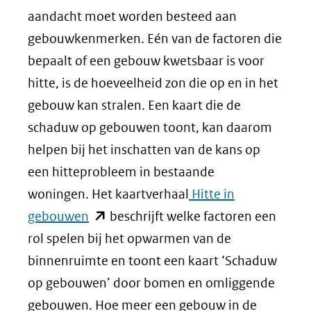
nieuw
aandacht moet worden besteed aan
venste
gebouwkenmerken. Eén van de factoren die
(verwij
bepaalt of een gebouw kwetsbaar is voor
naar
hitte, is de hoeveelheid zon die op en in het
een
gebouw kan stralen. Een kaart die de
ander
schaduw op gebouwen toont, kan daarom
websit
helpen bij het inschatten van de kans op
een hitteprobleem in bestaande
woningen. Het kaartverhaal
Hitte in
(opent
gebouwen
beschrijft welke factoren een
in
rol spelen bij het opwarmen van de
nieuw
binnenruimte en toont een kaart ‘Schaduw
venster)
op gebouwen’ door bomen en omliggende
(verwijst
gebouwen. Hoe meer een gebouw in de