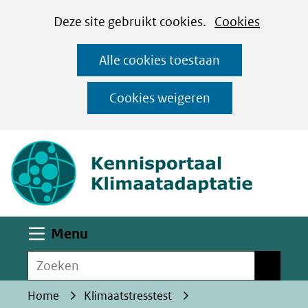
Cookies
Ga
Hier
Deze site gebruikt cookies.
Cookies
instellen
naar
kan
Alle cookies toestaan
de
het
inhoud
gebruik
Cookies weigeren
van
(naar homepa
cookies
op
deze
website
worden
Uitklappen
Menu
toegestaan
Zoeken
of
Zoeken
geweigerd.
Home
Klimaatstresstest