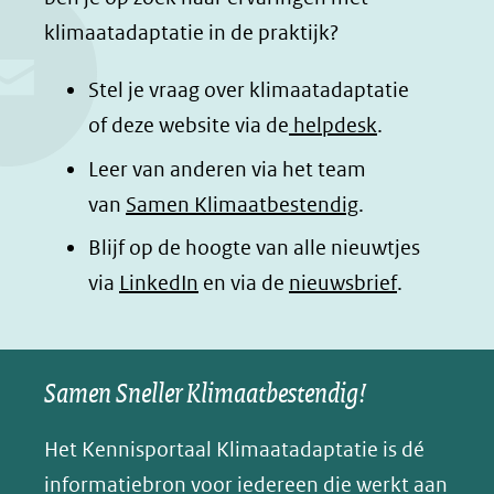
e
k
t
d
klimaatadaptatie in de praktijk?
b
e
s
e
o
d
a
l
Stel je vraag over klimaatadaptatie
o
I
p
e
of deze website via de
helpdesk
.
k
n
p
n
Leer van anderen via het team
(opent
(opent
(opent
o
van
Samen Klimaatbestendig
.
in
in
in
p
Blijf op de hoogte van alle nieuwtjes
nieuw
nieuw
nieuw
B
(opent
via
LinkedIn
venster)
venster)
en via de
venster)
nieuwsbrief
.
l
(verwijst
(verwijst
(verwijst
in
u
naar
naar
naar
e
nieuw
een
een
een
s
Samen Sneller Klimaatbestendig!
venster)
andere
andere
andere
k
(verwijst
website)
website)
website)
Het Kennisportaal Klimaatadaptatie is dé
y
naar
(opent
informatiebron voor iedereen die werkt aan
een