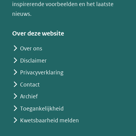
venster)
inspirerende voorbeelden en het laatste
(verwijst
nieuws.
naar
een
Over deze website
andere
website)
Over ons
Disclaimer
Privacyverklaring
Contact
Archief
Toegankelijkheid
Kwetsbaarheid melden