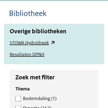
Bibliotheek
Overige bibliotheken
(opent
STOWA Hydrotheek
in
Resultaten DPNH
nieuw
venster)
(verwijst
Zoek met filter
naar
Zoek
Thema
een
met
andere
Bodemdaling (1)
filter
website)