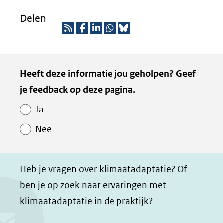
Delen
R
D
D
D
D
S
e
e
e
e
Kopie
Heeft deze informatie jou geholpen? Geef
S
l
l
l
z
van
je feedback op deze pagina.
e
e
e
e
Paginawaardering
n
n
n
p
Ja
o
o
o
a
Nee
p
p
p
g
F
L
W
i
a
i
h
n
Heb je vragen over klimaatadaptatie? Of
c
n
a
a
ben je op zoek naar ervaringen met
e
k
t
d
klimaatadaptatie in de praktijk?
b
e
s
e