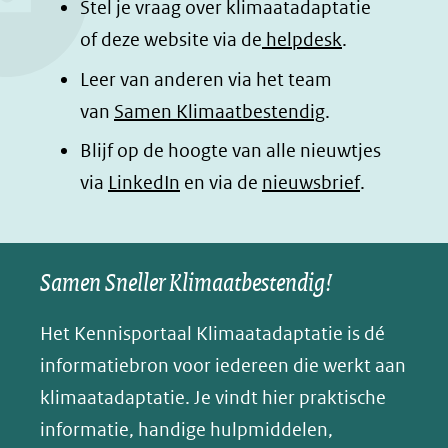
o
d
a
l
Stel je vraag over klimaatadaptatie
o
I
p
e
of deze website via de
helpdesk
.
k
n
p
n
Leer van anderen via het team
(opent
(opent
(opent
o
van
Samen Klimaatbestendig
.
in
in
in
p
Blijf op de hoogte van alle nieuwtjes
nieuw
nieuw
nieuw
B
(opent
via
LinkedIn
venster)
en via de
venster)
venster)
nieuwsbrief
.
l
(verwijst
(verwijst
(verwijst
in
u
naar
naar
naar
e
nieuw
een
een
een
s
Samen Sneller Klimaatbestendig!
venster)
andere
andere
andere
k
(verwijst
website)
website)
website)
Het Kennisportaal Klimaatadaptatie is dé
y
naar
(opent
informatiebron voor iedereen die werkt aan
een
in
klimaatadaptatie. Je vindt hier praktische
andere
nieuw
informatie, handige hulpmiddelen,
website)