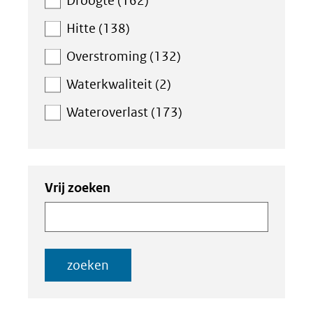
Droogte (162)
Hitte (138)
Overstroming (132)
Waterkwaliteit (2)
Wateroverlast (173)
Zoeken
Zoeken
Vrij zoeken
in
binnen
de
de
index
index
zoeken