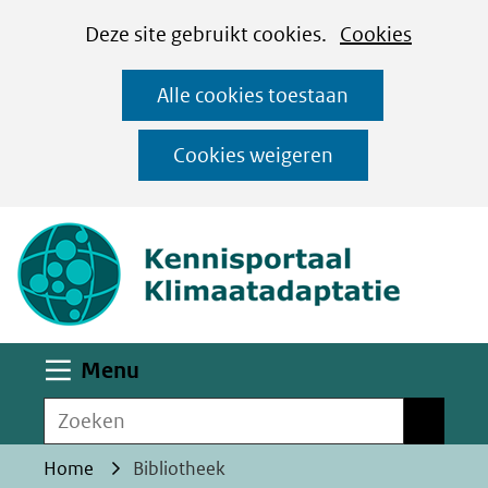
Cookies
Ga
Hier
Deze site gebruikt cookies.
Cookies
instellen
naar
kan
Alle cookies toestaan
de
het
inhoud
gebruik
Cookies weigeren
van
(naar homepa
cookies
op
deze
website
worden
Uitklappen
Menu
toegestaan
Zoeken
of
Zoeken
geweigerd.
Home
Bibliotheek