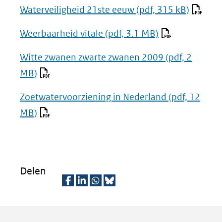
Waterveiligheid 21ste eeuw
(pdf, 315 kB)
Weerbaarheid vitale
(pdf, 3.1 MB)
Witte zwanen zwarte zwanen 2009
(pdf, 2
MB)
Zoetwatervoorziening in Nederland
(pdf, 12
MB)
Delen
D
D
D
D
e
e
e
e