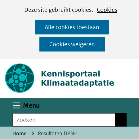
Cookies
Ga
Hier
Deze site gebruikt cookies.
Cookies
instellen
naar
kan
Alle cookies toestaan
de
het
inhoud
gebruik
Cookies weigeren
van
(naar homepa
cookies
op
deze
website
worden
Uitklappen
Menu
toegestaan
Zoeken
of
Zoeken
geweigerd.
Home
Resultaten DPNH