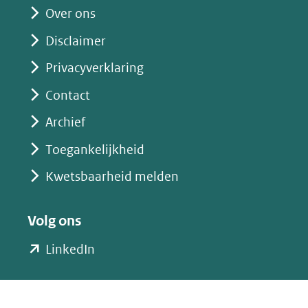
website)
Over ons
Disclaimer
Privacyverklaring
Contact
Archief
Toegankelijkheid
Kwetsbaarheid melden
Volg ons
(opent
LinkedIn
in
nieuw