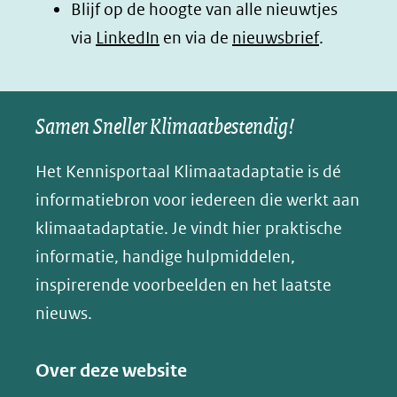
Blijf op de hoogte van alle nieuwtjes
nieuw
nieuw
nieuw
B
(opent
via
LinkedIn
venster)
venster)
en via de
venster)
nieuwsbrief
.
l
(verwijst
(verwijst
(verwijst
in
u
naar
naar
naar
e
nieuw
een
een
een
s
Samen Sneller Klimaatbestendig!
venster)
andere
andere
andere
k
(verwijst
website)
website)
website)
Het Kennisportaal Klimaatadaptatie is dé
y
naar
(opent
informatiebron voor iedereen die werkt aan
een
in
klimaatadaptatie. Je vindt hier praktische
andere
nieuw
informatie, handige hulpmiddelen,
website)
venster)
inspirerende voorbeelden en het laatste
(verwijst
nieuws.
naar
een
Over deze website
andere