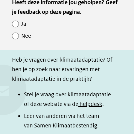
Kopie
Heeft deze informatie jou geholpen? Geef
l
l
l
z
van
je feedback op deze pagina.
e
e
e
e
Paginawaardering
n
n
n
p
Ja
o
o
o
a
Nee
p
p
p
g
F
L
W
i
a
i
h
n
Heb je vragen over klimaatadaptatie? Of
c
n
a
a
ben je op zoek naar ervaringen met
e
k
t
d
klimaatadaptatie in de praktijk?
b
e
s
e
o
d
a
l
Stel je vraag over klimaatadaptatie
o
I
p
e
of deze website via de
helpdesk
.
k
n
p
n
Leer van anderen via het team
(opent
(opent
(opent
o
van
Samen Klimaatbestendig
.
in
in
in
p