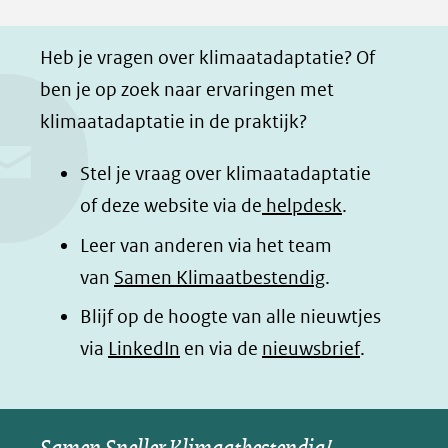
F
L
W
i
a
i
h
n
Heb je vragen over klimaatadaptatie? Of
c
n
a
a
ben je op zoek naar ervaringen met
e
k
t
d
klimaatadaptatie in de praktijk?
b
e
s
e
o
d
a
l
Stel je vraag over klimaatadaptatie
o
I
p
e
of deze website via de
helpdesk
.
k
n
p
n
Leer van anderen via het team
(opent
(opent
(opent
o
van
Samen Klimaatbestendig
.
in
in
in
p
Blijf op de hoogte van alle nieuwtjes
nieuw
nieuw
nieuw
B
(opent
via
LinkedIn
venster)
en via de
venster)
venster)
nieuwsbrief
.
l
(verwijst
(verwijst
(verwijst
in
u
naar
naar
naar
e
nieuw
een
een
een
s
venster)