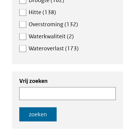
Droogte (162)
Hitte (138)
Overstroming (132)
Waterkwaliteit (2)
Wateroverlast (173)
Zoeken
Zoeken
Vrij zoeken
in
binnen
de
de
index
index
zoeken