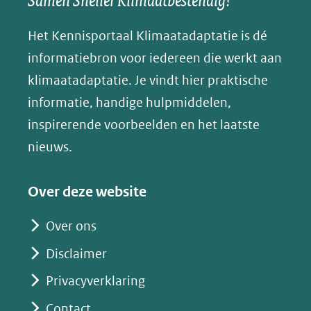
Samen Sneller Klimaatbestendig!
andere
andere
andere
k
(verwijst
website)
website)
website)
Het Kennisportaal Klimaatadaptatie is dé
y
naar
(opent
informatiebron voor iedereen die werkt aan
een
in
klimaatadaptatie. Je vindt hier praktische
andere
nieuw
informatie, handige hulpmiddelen,
website)
venster)
inspirerende voorbeelden en het laatste
(verwijst
nieuws.
naar
een
Over deze website
andere
website)
Over ons
Disclaimer
Privacyverklaring
Contact