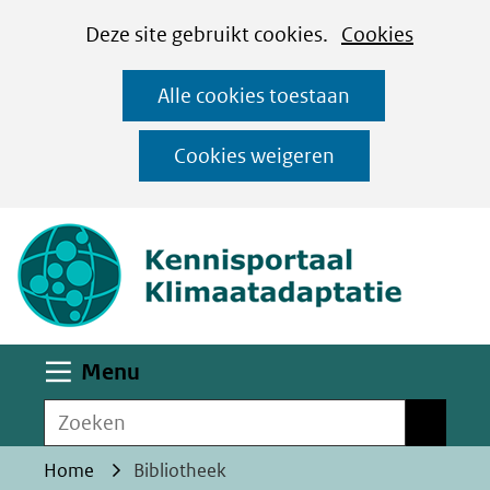
Cookies
Ga
Hier
Deze site gebruikt cookies.
Cookies
instellen
naar
kan
Alle cookies toestaan
de
het
inhoud
gebruik
Cookies weigeren
van
(naar homepa
cookies
op
deze
website
worden
Uitklappen
Menu
toegestaan
Zoeken
of
Zoeken
geweigerd.
Home
Bibliotheek