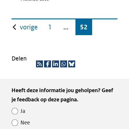
pagina
vorige
1
...
52
Delen
R
D
D
D
D
S
e
e
e
e
Kopie
Heeft deze informatie jou geholpen? Geef
S
l
l
l
z
van
je feedback op deze pagina.
e
e
e
e
Paginawaardering
n
n
n
p
Ja
o
o
o
a
Nee
p
p
p
g