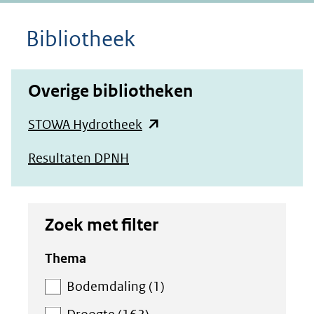
Bibliotheek
Overige bibliotheken
(opent
STOWA Hydrotheek
in
Resultaten DPNH
nieuw
venster)
(verwijst
Zoek met filter
naar
Zoek
Thema
een
met
andere
Bodemdaling (1)
filter
website)