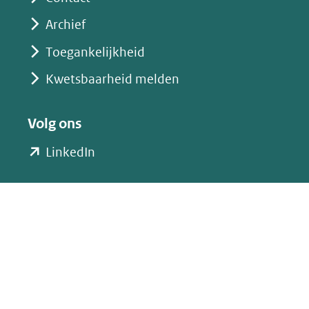
Archief
Toegankelijkheid
Kwetsbaarheid melden
Volg ons
(opent
LinkedIn
in
nieuw
venster)
(verwijst
naar
een
andere