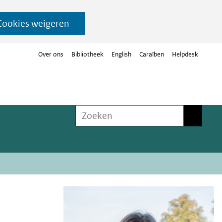
Cookies weigeren
Over ons
Bibliotheek
English
Caraïben
Helpdesk
Zoeken
Zoeken