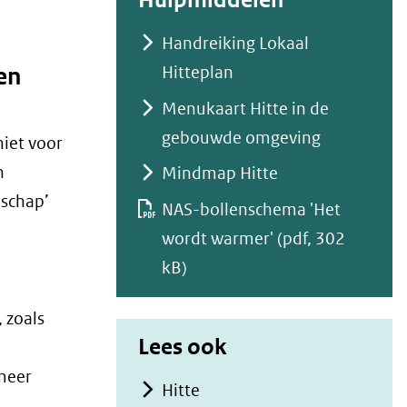
Hulpmiddelen
venster)
wijst
(verwijst
Handreiking Lokaal
r
naar
Hitteplan
en
een
Menukaart Hitte in de
ere
andere
gebouwde omgeving
site)
iet voor
website)
n
Mindmap Hitte
eschap’
NAS-bollenschema 'Het
wordt warmer'
(pdf, 302
kB)
 zoals
Lees ook
meer
Hitte