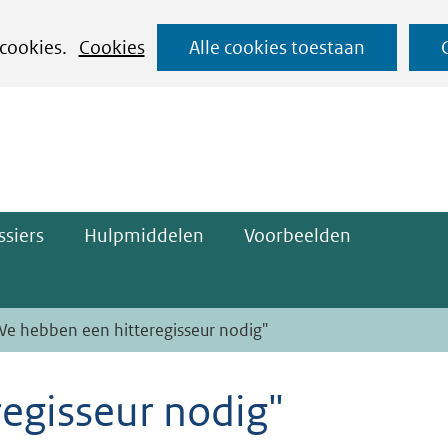
Ga
 cookies.
Cookies
Alle cookies toestaan
naar
ge)
de
inhoud
siers
Hulpmiddelen
Voorbeelden
We hebben een hitteregisseur nodig"
egisseur nodig"