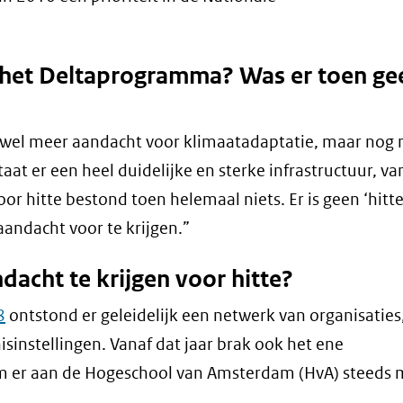
(ver
naa
 het Deltaprogramma? Was er toen ge
een
and
web
el meer aandacht voor klimaatadaptatie, maar nog n
aat er een heel duidelijke en sterke infrastructuur, va
r hitte bestond toen helemaal niets. Er is geen ‘hitt
aandacht voor te krijgen.”
dacht te krijgen voor hitte?
8
ontstond er geleidelijk een netwerk van organisaties,
instellingen. Vanaf dat jaar brak ook het ene
m er aan de Hogeschool van Amsterdam (HvA) steeds 