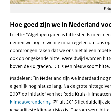
Fot
Hoe goed zijn we in Nederland voo
Lisette: ‘’Afgelopen jaren is hitte steeds meer 
nemen we nog te weinig maatregelen om ons op 
doordrongen raken dat we ons niet alleen moet
ook op ongekende hitte. Wereldwijd worden hit
boven de 40 graden. Dit is een nieuw soort hitt
Madeleen: “In Nederland zijn we inderdaad nog n
eigenlijk nog niet zo lang. Na de grote hittego
2007 op initiatief van het Rode Kruis-Klimaatce
(opent
klimaatverandering
’ uit 2015 liet duidelijk
in
gevaarlijkste klimaatrisico is. Daarom werd hitte 