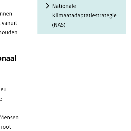
Nationale
unnen
Klimaatadaptatiestrategie
t vanuit
(NAS)
d houden
onaal
ieu
e
. Mensen
groot