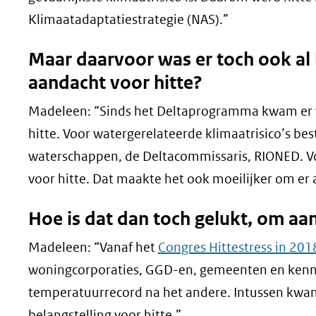
nieuw
Klimaatadaptatiestrategie (NAS).”
venster)
Maar daarvoor was er toch ook al
(verwijst
aandacht voor hitte?
naar
een
Madeleen: “Sinds het Deltaprogramma kwam er w
andere
hitte. Voor watergerelateerde klimaatrisico’s best
website)
waterschappen, de Deltacommissaris, RIONED. Voo
voor hitte. Dat maakte het ook moeilijker om er 
Hoe is dat dan toch gelukt, om aan
Madeleen: “Vanaf het
Congres Hittestress in 201
woningcorporaties, GGD-en, gemeenten en kennis
temperatuurrecord na het andere. Intussen kwa
belangstelling voor hitte.”