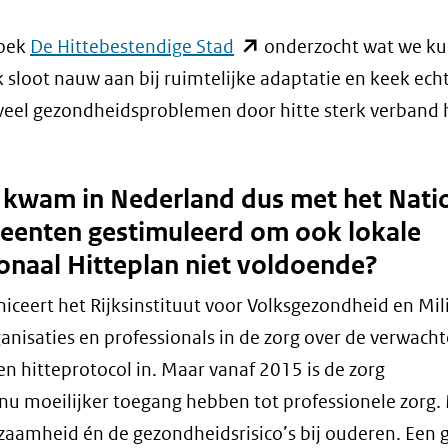
(opent
zoek
De Hittebestendige Stad
onderzocht wat we k
in
 sloot nauw aan bij ruimtelijke adaptatie en keek ech
nieuw
at veel gezondheidsproblemen door hitte sterk verban
venster)
(verwijst
e kwam in Nederland dus met het Nati
naar
meenten gestimuleerd om ook lokale
een
ionaal Hitteplan niet voldoende?
andere
website)
ceert het Rijksinstituut voor Volksgezondheid en Mil
nisaties en professionals in de zorg over de verwacht
en hitteprotocol in. Maar vanaf 2015 is de zorg
u moeilijker toegang hebben tot professionele zorg
aamheid én de gezondheidsrisico’s bij ouderen. Een 