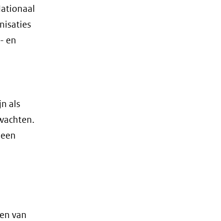
Nationaal
nisaties
- en
n als
rwachten.
 een
den van