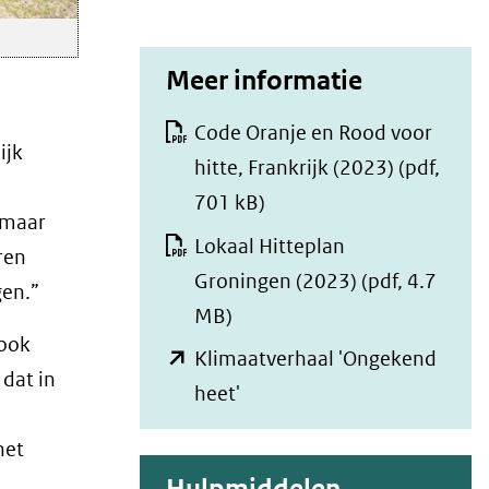
Meer informatie
Code Oranje en Rood voor
ijk
hitte, Frankrijk (2023)
(pdf,
701 kB)
 maar
Lokaal Hitteplan
ren
Groningen (2023)
(pdf, 4.7
gen.”
MB)
 ook
Klimaatverhaal 'Ongekend
ent
, dat in
(opent
heet'
in
uw
het
nieuw
ster)