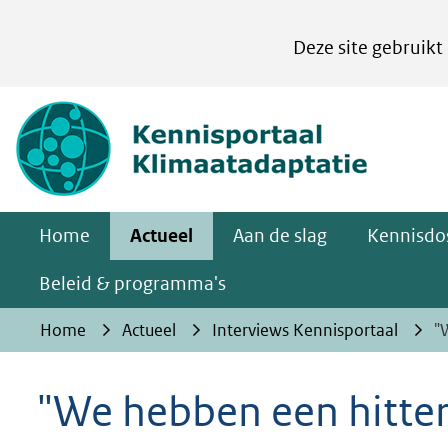
Cookies
Deze site gebruikt
instellen
Hier
(naar homepa
kan
het
gebruik
van
Home
Actueel
Aan de slag
Kennisdos
cookies
op
Beleid & programma's
deze
Home
Actueel
Interviews Kennisportaal
"
website
worden
"We hebben een hitter
toegestaan
of