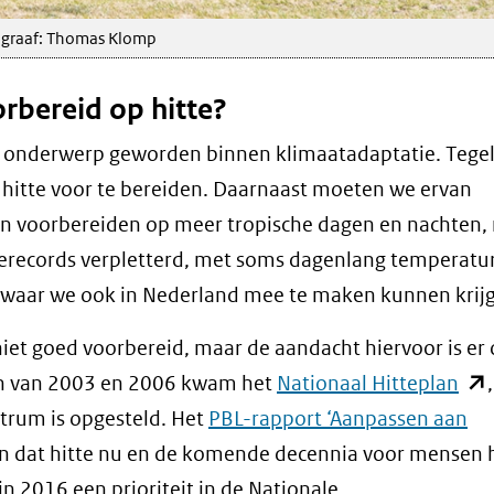
ograaf: Thomas Klomp
rbereid op hitte?
een onderwerp geworden binnen klimaatadaptatie. Tegel
hitte voor te bereiden. Daarnaast moeten we ervan
en voorbereiden op meer tropische dagen en nachten,
terecords verpletterd, met soms dagenlang temperatu
e, waar we ook in Nederland mee te maken kunnen krij
iet goed voorbereid, maar de aandacht hiervoor is er
(op
lven van 2003 en 2006 kwam het
Nationaal Hitteplan
in
ntrum is opgesteld. Het
PBL-rapport ‘Aanpassen aan
nie
 zien dat hitte nu en de komende decennia voor mensen 
ven
in 2016 een prioriteit in de Nationale