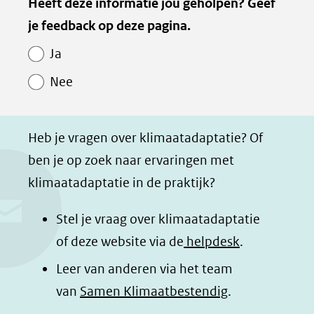
Kopie
Heeft deze informatie jou geholpen? Geef
l
l
l
z
van
je feedback op deze pagina.
e
e
e
e
Paginawaardering
n
n
n
p
Ja
o
o
o
a
Nee
p
p
p
g
F
L
W
i
a
i
h
n
Heb je vragen over klimaatadaptatie? Of
c
n
a
a
ben je op zoek naar ervaringen met
e
k
t
d
klimaatadaptatie in de praktijk?
b
e
s
e
o
d
a
l
Stel je vraag over klimaatadaptatie
o
I
p
e
of deze website via de
helpdesk
.
k
n
p
n
Leer van anderen via het team
(opent
(opent
(opent
o
van
Samen Klimaatbestendig
.
in
in
in
p