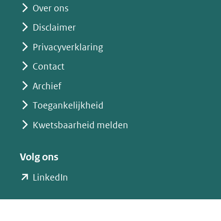
website)
Over ons
Disclaimer
Privacyverklaring
Contact
Archief
Toegankelijkheid
Kwetsbaarheid melden
Volg ons
(opent
LinkedIn
in
nieuw