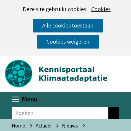
Cookies
Ga
Hier
Deze site gebruikt cookies.
Cookies
instellen
naar
kan
Alle cookies toestaan
de
het
inhoud
gebruik
Cookies weigeren
van
(naar homepa
cookies
op
deze
website
worden
Uitklappen
Menu
toegestaan
Zoeken
of
Zoeken
geweigerd.
Home
Actueel
Nieuws