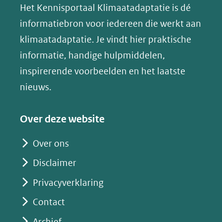
website)
website)
website)
Het Kennisportaal Klimaatadaptatie is dé
y
naar
(opent
informatiebron voor iedereen die werkt aan
een
in
klimaatadaptatie. Je vindt hier praktische
andere
nieuw
informatie, handige hulpmiddelen,
website)
venster)
inspirerende voorbeelden en het laatste
(verwijst
nieuws.
naar
een
Over deze website
andere
website)
Over ons
Disclaimer
Privacyverklaring
Contact
Archief