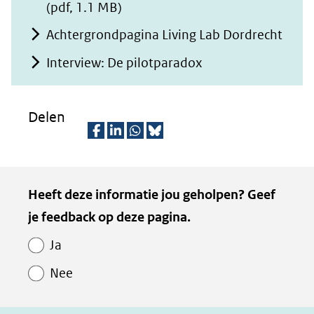
(pdf, 1.1 MB)
Achtergrondpagina Living Lab Dordrecht
Interview: De pilotparadox
Delen
D
D
D
D
e
e
e
e
Kopie
Heeft deze informatie jou geholpen? Geef
l
l
l
z
van
je feedback op deze pagina.
e
e
e
e
Paginawaardering
n
n
n
p
Ja
o
o
o
a
Nee
p
p
p
g
F
L
W
i