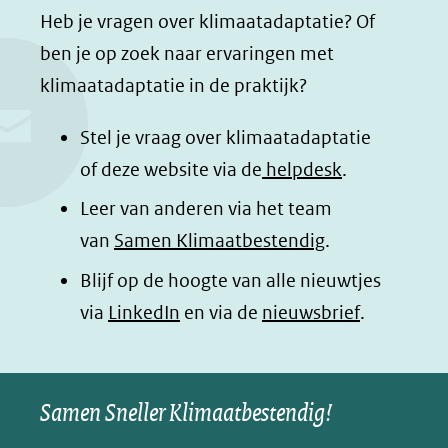
a
i
h
n
Heb je vragen over klimaatadaptatie? Of
c
n
a
a
ben je op zoek naar ervaringen met
e
k
t
d
klimaatadaptatie in de praktijk?
b
e
s
e
o
d
a
l
Stel je vraag over klimaatadaptatie
o
I
p
e
of deze website via de
helpdesk
.
k
n
p
n
Leer van anderen via het team
(opent
(opent
(opent
o
van
Samen Klimaatbestendig
.
in
in
in
p
Blijf op de hoogte van alle nieuwtjes
nieuw
nieuw
nieuw
B
(opent
via
LinkedIn
venster)
venster)
en via de
venster)
nieuwsbrief
.
l
(verwijst
(verwijst
(verwijst
in
u
naar
naar
naar
e
nieuw
een
een
een
s
Samen Sneller Klimaatbestendig!
venster)
andere
andere
andere
k
(verwijst