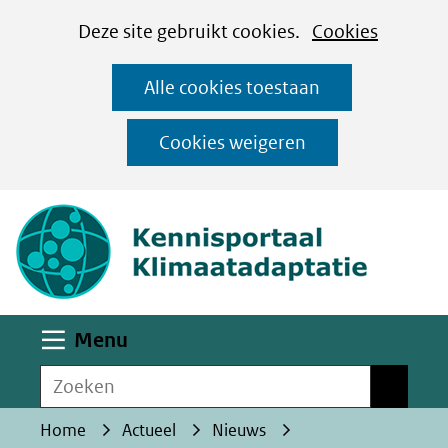
Cookies
Ga
Hier
Deze site gebruikt cookies.
Cookies
instellen
naar
kan
Alle cookies toestaan
de
het
inhoud
gebruik
Cookies weigeren
van
(naar homepa
cookies
op
deze
website
worden
Uitklappen
Menu
toegestaan
Zoeken
of
Zoeken
geweigerd.
Home
Actueel
Nieuws