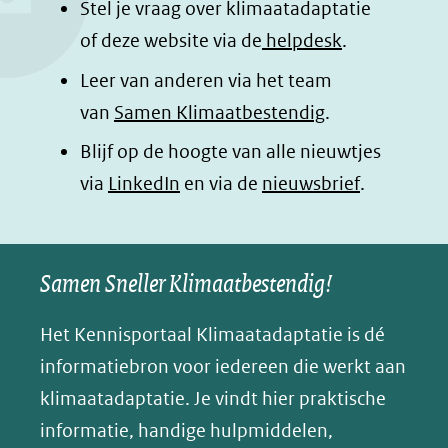
o
d
a
l
Stel je vraag over klimaatadaptatie
o
I
p
e
of deze website via de
helpdesk
.
k
n
p
n
Leer van anderen via het team
(opent
(opent
(opent
o
van
Samen Klimaatbestendig
.
in
in
in
p
Blijf op de hoogte van alle nieuwtjes
nieuw
nieuw
nieuw
B
(opent
via
LinkedIn
venster)
venster)
en via de
venster)
nieuwsbrief
.
l
(verwijst
(verwijst
(verwijst
in
u
naar
naar
naar
e
nieuw
een
een
een
s
Samen Sneller Klimaatbestendig!
venster)
andere
andere
andere
k
(verwijst
website)
website)
website)
Het Kennisportaal Klimaatadaptatie is dé
y
naar
(opent
informatiebron voor iedereen die werkt aan
een
in
klimaatadaptatie. Je vindt hier praktische
andere
nieuw
informatie, handige hulpmiddelen,
website)