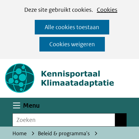
Cookies
Ga
Hier
Deze site gebruikt cookies.
Cookies
instellen
naar
kan
Alle cookies toestaan
de
het
inhoud
gebruik
Cookies weigeren
van
(naar homepa
cookies
op
deze
website
worden
Uitklappen
Menu
toegestaan
Zoeken
of
Zoeken
geweigerd.
Home
Beleid & programma's