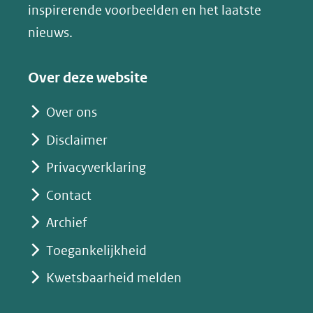
venster)
inspirerende voorbeelden en het laatste
(verwijst
nieuws.
naar
een
Over deze website
andere
website)
Over ons
Disclaimer
Privacyverklaring
Contact
Archief
Toegankelijkheid
Kwetsbaarheid melden