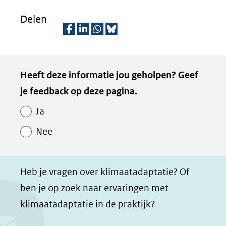
Delen
D
D
D
D
e
e
e
e
Kopie
Heeft deze informatie jou geholpen? Geef
l
l
l
z
van
je feedback op deze pagina.
e
e
e
e
Paginawaardering
n
n
n
p
Ja
o
o
o
a
Nee
p
p
p
g
F
L
W
i
a
i
h
n
Heb je vragen over klimaatadaptatie? Of
c
n
a
a
ben je op zoek naar ervaringen met
e
k
t
d
klimaatadaptatie in de praktijk?
b
e
s
e