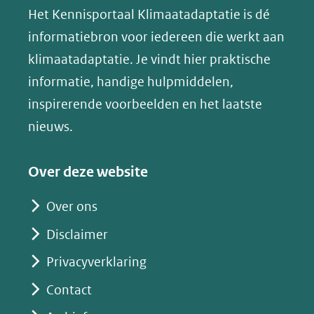
website)
website)
website)
Het Kennisportaal Klimaatadaptatie is dé
y
naar
(opent
informatiebron voor iedereen die werkt aan
een
in
klimaatadaptatie. Je vindt hier praktische
andere
nieuw
informatie, handige hulpmiddelen,
website)
venster)
inspirerende voorbeelden en het laatste
(verwijst
nieuws.
naar
een
Over deze website
andere
website)
Over ons
Disclaimer
Privacyverklaring
Contact