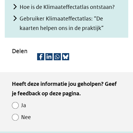
Hoe is de Klimaateffectatlas ontstaan?
Gebruiker Klimaateffectatlas: “De
kaarten helpen ons in de praktijk”
Delen
D
D
D
D
e
e
e
e
Kopie
Heeft deze informatie jou geholpen? Geef
l
l
l
z
van
je feedback op deze pagina.
e
e
e
e
Paginawaardering
n
n
n
p
Ja
o
o
o
a
Nee
p
p
p
g
F
L
W
i