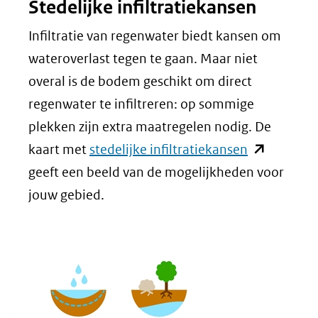
Stedelijke infiltratiekansen
venster)
(verwijst
Infiltratie van regenwater biedt kansen om
naar
wateroverlast tegen te gaan. Maar niet
een
overal is de bodem geschikt om direct
andere
regenwater te infiltreren: op sommige
website)
plekken zijn extra maatregelen nodig. De
(opent
kaart met
stedelijke infiltratiekansen
in
geeft een beeld van de mogelijkheden voor
nieuw
jouw gebied.
venster)
(verwijst
naar
een
andere