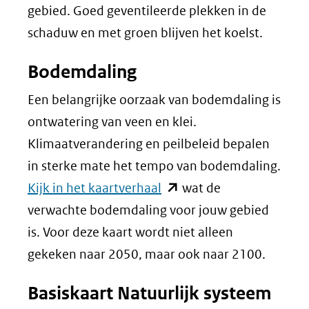
in
gebied. Goed geventileerde plekken in de
nieuw
schaduw en met groen blijven het koelst.
venster)
Bodemdaling
(verwijst
naar
Een belangrijke oorzaak van bodemdaling is
een
ontwatering van veen en klei.
andere
Klimaatverandering en peilbeleid bepalen
website)
in sterke mate het tempo van bodemdaling.
(opent
Kijk in het kaartverhaal
wat de
in
verwachte bodemdaling voor jouw gebied
nieuw
is. Voor deze kaart wordt niet alleen
venster)
gekeken naar 2050, maar ook naar 2100.
(verwijst
Basiskaart Natuurlijk systeem
naar