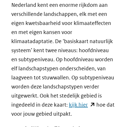
een
Nederland kent een enorme rijkdom aan
andere
verschillende landschappen, elk met een
website)
eigen kwetsbaarheid voor klimaateffecten
en met eigen kansen voor
klimaatadaptatie. De ‘basiskaart natuurlijk
systeem’ kent twee niveaus: hoofdniveau
en subtypeniveau. Op hoofdniveau worden
elf landschapstypen onderscheiden, van
laagveen tot stuwwallen. Op subtypeniveau
worden deze landschapstypen verder
uitgewerkt. Ook het stedelijk gebied is
(opent
ingedeeld in deze kaart:
kijk hier
hoe dat
in
voor jouw gebied uitpakt.
nieuw