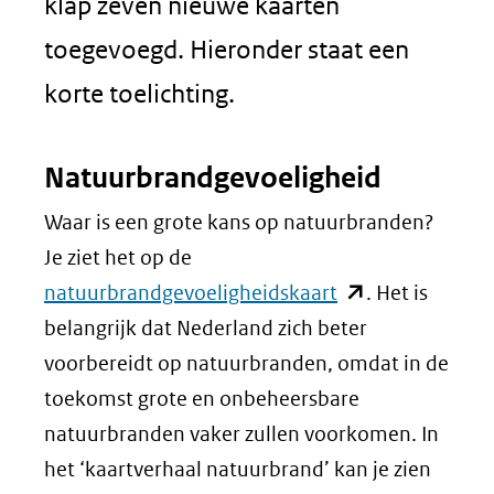
klap zeven nieuwe kaarten
toegevoegd. Hieronder staat een
korte toelichting.
Natuurbrandgevoeligheid
Waar is een grote kans op natuurbranden?
Je ziet het op de
(opent
natuurbrandgevoeligheidskaart
. Het is
in
belangrijk dat Nederland zich beter
nieuw
voorbereidt op natuurbranden, omdat in de
venster)
toekomst grote en onbeheersbare
(verwijst
natuurbranden vaker zullen voorkomen. In
naar
het ‘kaartverhaal natuurbrand’ kan je zien