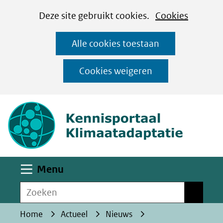
Cookies
Ga
Hier
Deze site gebruikt cookies.
Cookies
instellen
naar
kan
Alle cookies toestaan
de
het
inhoud
gebruik
Cookies weigeren
van
(naar homepa
cookies
op
deze
website
worden
Uitklappen
Menu
toegestaan
Zoeken
of
Zoeken
geweigerd.
Home
Actueel
Nieuws