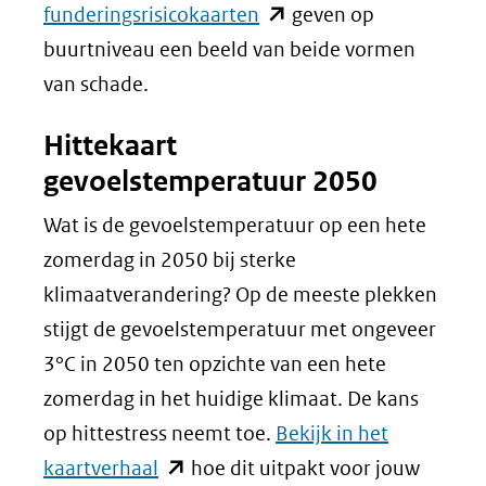
(opent
funderingsrisicokaarten
geven op
in
buurtniveau een beeld van beide vormen
nieuw
van schade.
venster)
Hittekaart
(verwijst
gevoelstemperatuur 2050
naar
een
Wat is de gevoelstemperatuur op een hete
andere
zomerdag in 2050 bij sterke
website)
klimaatverandering? Op de meeste plekken
stijgt de gevoelstemperatuur met ongeveer
3°C in 2050 ten opzichte van een hete
zomerdag in het huidige klimaat. De kans
op hittestress neemt toe.
Bekijk in het
(opent
kaartverhaal
hoe dit uitpakt voor jouw