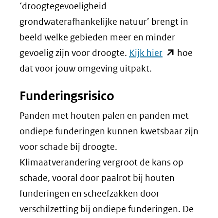
‘droogtegevoeligheid
grondwaterafhankelijke natuur’ brengt in
beeld welke gebieden meer en minder
(opent
gevoelig zijn voor droogte.
Kijk hier
hoe
in
dat voor jouw omgeving uitpakt.
nieuw
Funderingsrisico
venster)
(verwijst
Panden met houten palen en panden met
naar
ondiepe funderingen kunnen kwetsbaar zijn
een
voor schade bij droogte.
andere
Klimaatverandering vergroot de kans op
website)
schade, vooral door paalrot bij houten
funderingen en scheefzakken door
verschilzetting bij ondiepe funderingen. De