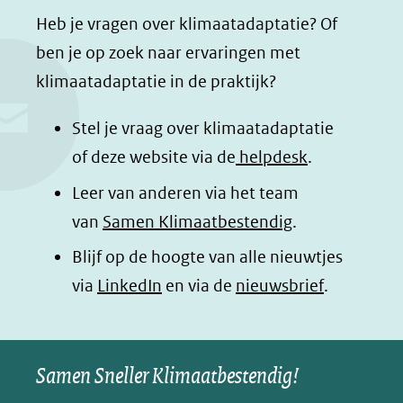
a
i
h
n
Heb je vragen over klimaatadaptatie? Of
c
n
a
a
ben je op zoek naar ervaringen met
e
k
t
d
klimaatadaptatie in de praktijk?
b
e
s
e
o
d
a
l
Stel je vraag over klimaatadaptatie
o
I
p
e
of deze website via de
helpdesk
.
k
n
p
n
Leer van anderen via het team
(opent
(opent
(opent
o
van
Samen Klimaatbestendig
.
in
in
in
p
Blijf op de hoogte van alle nieuwtjes
nieuw
nieuw
nieuw
B
(opent
via
LinkedIn
venster)
venster)
en via de
venster)
nieuwsbrief
.
l
(verwijst
(verwijst
(verwijst
in
u
naar
naar
naar
e
nieuw
een
een
een
s
Samen Sneller Klimaatbestendig!
venster)
andere
andere
andere
k
(verwijst