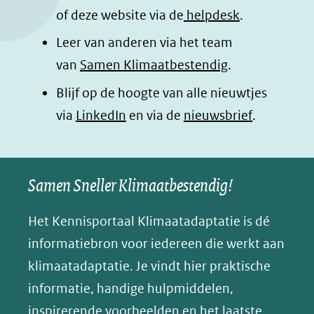
o
I
p
e
of deze website via de
helpdesk
.
k
n
p
n
Leer van anderen via het team
(opent
(opent
(opent
o
van
Samen Klimaatbestendig
.
in
in
in
p
Blijf op de hoogte van alle nieuwtjes
nieuw
nieuw
nieuw
B
(opent
via
LinkedIn
venster)
venster)
en via de
venster)
nieuwsbrief
.
l
(verwijst
(verwijst
(verwijst
in
u
naar
naar
naar
e
nieuw
een
een
een
s
Samen Sneller Klimaatbestendig!
venster)
andere
andere
andere
k
(verwijst
website)
website)
website)
Het Kennisportaal Klimaatadaptatie is dé
y
naar
(opent
informatiebron voor iedereen die werkt aan
een
in
klimaatadaptatie. Je vindt hier praktische
andere
nieuw
informatie, handige hulpmiddelen,
website)
venster)
inspirerende voorbeelden en het laatste