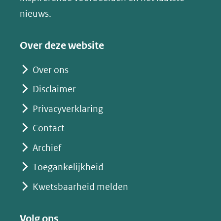
(verwijst
nieuws.
naar
een
Over deze website
andere
website)
Over ons
Disclaimer
Privacyverklaring
Contact
Archief
Toegankelijkheid
Kwetsbaarheid melden
Volg ons