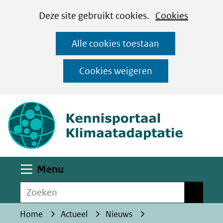
Cookies
Ga
Hier
Deze site gebruikt cookies.
Cookies
instellen
naar
kan
Alle cookies toestaan
de
het
inhoud
gebruik
Cookies weigeren
van
(naar homepa
cookies
op
deze
website
worden
Uitklappen
Menu
toegestaan
Zoeken
of
Zoeken
geweigerd.
Home
Actueel
Nieuws