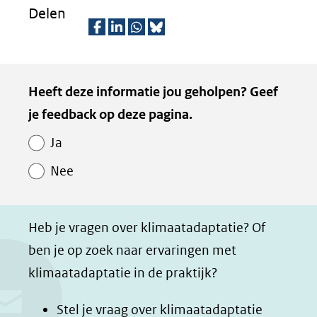
Delen
D
D
D
D
e
e
e
e
Kopie
Heeft deze informatie jou geholpen? Geef
l
l
l
z
van
je feedback op deze pagina.
e
e
e
e
Paginawaardering
n
n
n
p
Ja
o
o
o
a
Nee
p
p
p
g
F
L
W
i
a
i
h
n
Heb je vragen over klimaatadaptatie? Of
c
n
a
a
ben je op zoek naar ervaringen met
e
k
t
d
klimaatadaptatie in de praktijk?
b
e
s
e
o
d
a
l
Stel je vraag over klimaatadaptatie