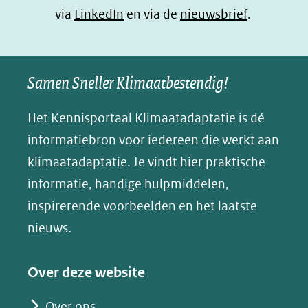
b
e
s
e
(opent
via
LinkedIn
en via de
nieuwsbrief
.
o
d
a
l
in
o
I
p
e
nieuw
k
n
p
n
Samen Sneller Klimaatbestendig!
venster)
(opent
(opent
(opent
o
(verwijst
in
in
in
p
Het Kennisportaal Klimaatadaptatie is dé
naar
nieuw
nieuw
nieuw
B
informatiebron voor iedereen die werkt aan
een
venster)
venster)
venster)
l
klimaatadaptatie. Je vindt hier praktische
andere
(verwijst
(verwijst
(verwijst
u
informatie, handige hulpmiddelen,
website)
naar
naar
naar
e
inspirerende voorbeelden en het laatste
een
een
een
s
nieuws.
andere
andere
andere
k
website)
website)
website)
y
Over deze website
(opent
in
Over ons