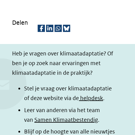
Delen
D
D
D
D
e
e
e
e
Heb je vragen over klimaatadaptatie? Of
l
l
l
z
ben je op zoek naar ervaringen met
e
e
e
e
klimaatadaptatie in de praktijk?
n
n
n
p
o
o
o
a
Stel je vraag over klimaatadaptatie
p
p
p
g
of deze website via de
helpdesk
.
F
L
W
i
Leer van anderen via het team
a
i
h
n
van
Samen Klimaatbestendig
.
c
n
a
a
e
k
t
d
Blijf op de hoogte van alle nieuwtjes