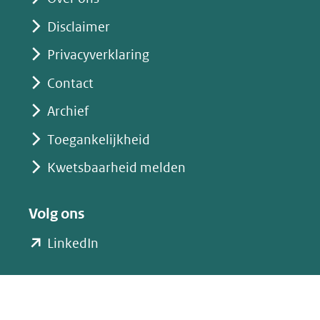
nieuw
Disclaimer
venster)
(verwijst
Privacyverklaring
naar
Contact
een
Archief
andere
website)
Toegankelijkheid
Kwetsbaarheid melden
Volg ons
(opent
LinkedIn
in
nieuw
venster)