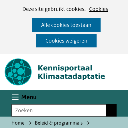
Cookies
Ga
Hier
Deze site gebruikt cookies.
Cookies
instellen
naar
kan
Alle cookies toestaan
de
het
inhoud
gebruik
Cookies weigeren
van
(naar homepa
cookies
op
deze
website
worden
Uitklappen
Menu
toegestaan
Zoeken
of
Zoeken
geweigerd.
Home
Beleid & programma's