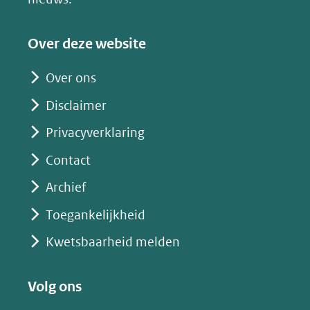
naar
een
Over deze website
andere
website)
Over ons
Disclaimer
Privacyverklaring
Contact
Archief
Toegankelijkheid
Kwetsbaarheid melden
Volg ons