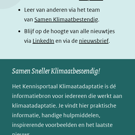
k
n
p
n
Leer van anderen via het team
(opent
(opent
(opent
o
van
Samen Klimaatbestendig
.
in
in
in
p
Blijf op de hoogte van alle nieuwtjes
nieuw
nieuw
nieuw
B
(opent
via
LinkedIn
venster)
venster)
en via de
venster)
nieuwsbrief
.
l
(verwijst
(verwijst
(verwijst
in
u
naar
naar
naar
e
nieuw
een
een
een
s
Samen Sneller Klimaatbestendig!
venster)
andere
andere
andere
k
(verwijst
website)
website)
website)
Het Kennisportaal Klimaatadaptatie is dé
y
naar
(opent
informatiebron voor iedereen die werkt aan
een
in
klimaatadaptatie. Je vindt hier praktische
andere
nieuw
informatie, handige hulpmiddelen,
website)
venster)
inspirerende voorbeelden en het laatste
(verwijst
nieuws.