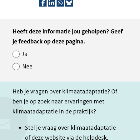
D
D
D
D
e
e
e
e
Kopie
Heeft deze informatie jou geholpen? Geef
l
l
l
z
van
je feedback op deze pagina.
e
e
e
e
Paginawaardering
n
n
n
p
Ja
o
o
o
a
Nee
p
p
p
g
F
L
W
i
a
i
h
n
Heb je vragen over klimaatadaptatie? Of
c
n
a
a
ben je op zoek naar ervaringen met
e
k
t
d
klimaatadaptatie in de praktijk?
b
e
s
e
o
d
a
l
Stel je vraag over klimaatadaptatie
o
I
p
e
of deze website via de
helpdesk
.