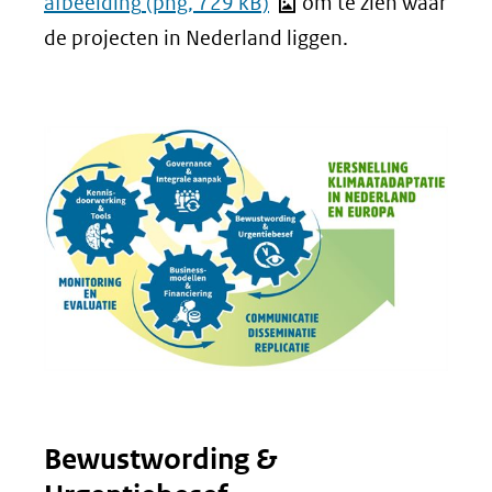
afbeelding
(png, 729 kB)
om te zien waar
de projecten in Nederland liggen.
Bewustwording &