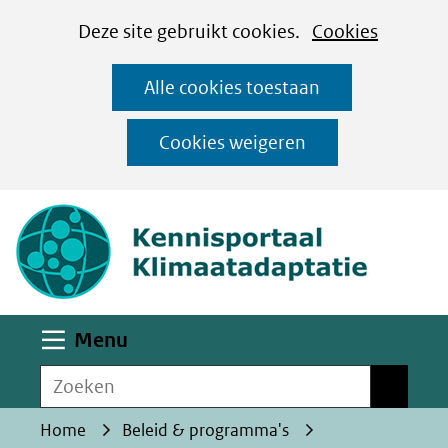
Cookies
Ga
Hier
Deze site gebruikt cookies.
Cookies
instellen
naar
kan
Alle cookies toestaan
de
het
inhoud
gebruik
Cookies weigeren
van
(naar homepa
cookies
op
deze
website
worden
Uitklappen
Menu
toegestaan
Zoeken
of
Zoeken
geweigerd.
Home
Beleid & programma's