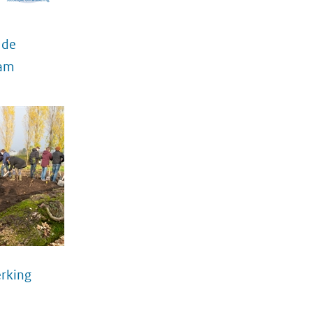
 de
dam
rking