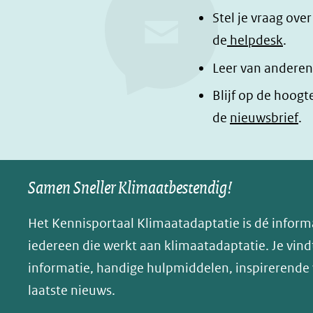
e
k
d
Stel je vraag ove
b
e
e
de
helpdesk
.
o
d
l
Leer van anderen
o
I
e
Blijf op de hoogt
k
n
n
de
nieuwsbrief
.
(opent
(opent
o
in
in
p
nieuw
nieuw
B
Samen Sneller Klimaatbestendig!
venster)
venster)
l
(verwijst
(verwijst
u
Het Kennisportaal Klimaatadaptatie is dé inform
naar
naar
e
iedereen die werkt aan klimaatadaptatie. Je vindt
een
een
s
informatie, handige hulpmiddelen, inspirerende
andere
andere
k
website)
website)
laatste nieuws.
y
(opent