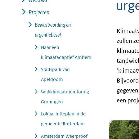
urg
geweigerd.
Projecten
Bewustwording en
Klimaatv
urgentiebesef
zullen z
Naar een
klimaate
klimaatadaptief Arnhem
tandwiel
Stadspark van
‘klimaat
Apeldoorn
Bijvoorb
gegevens
Wijkklimaatmonitoring
een proj
Groningen
Lokaal hitteplan in de
gemeente Rotterdam
Amsterdam Weerproof