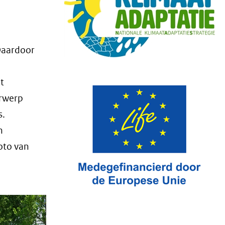
Daardoor
t
erwerp
s.
n
oto van