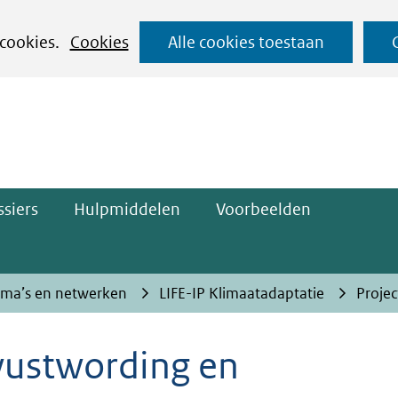
Ga
 cookies.
Cookies
Alle cookies toestaan
naar
ge)
de
inhoud
siers
Hulpmiddelen
Voorbeelden
ma’s en netwerken
LIFE-IP Klimaatadaptatie
Proje
ustwording en