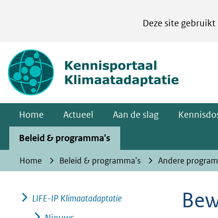
Cookies
Deze site gebruikt
instellen
Hier
(naar homepa
kan
het
gebruik
van
Home
Actueel
Aan de slag
Kennisdos
cookies
op
Beleid & programma's
deze
Home
Beleid & programma's
Andere program
website
worden
Bew
toegestaan
LIFE-IP Klimaatadaptatie
of
Nieuws