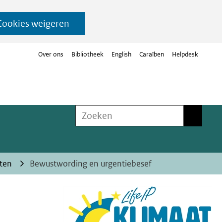
Cookies weigeren
Over ons
Bibliotheek
English
Caraïben
Helpdesk
Zoeken
Zoeken
cten
Bewustwording en urgentiebesef