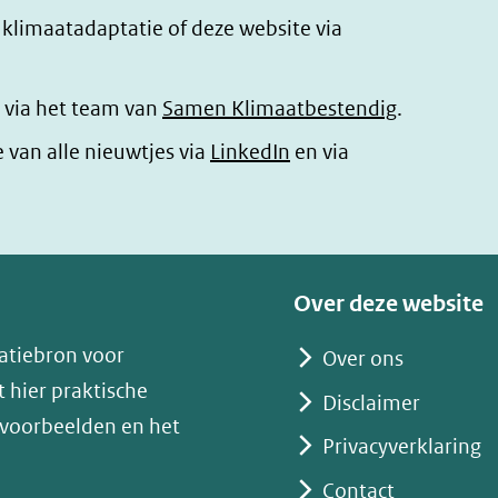
r klimaatadaptatie of deze website via
 via het team van
Samen Klimaatbestendig
.
(opent
e van alle nieuwtjes via
LinkedIn
en via
in
nieuw
venster)
(verwijst
Over deze website
naar
atiebron voor
Over ons
een
 hier praktische
andere
Disclaimer
 voorbeelden en het
website)
Privacyverklaring
Contact