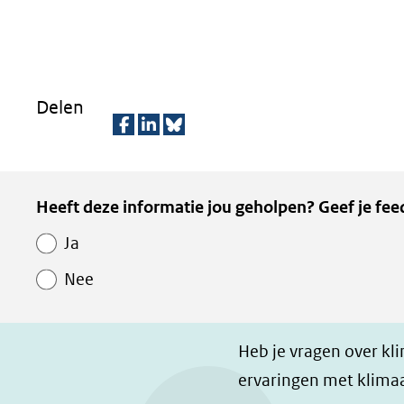
Delen
D
D
D
e
e
e
Kopie
Heeft deze informatie jou geholpen? Geef je fee
l
l
z
van
e
e
e
Ja
Paginawaardering
n
n
p
Nee
o
o
a
p
p
g
F
L
i
Heb je vragen over kl
a
i
n
ervaringen met klimaa
c
n
a