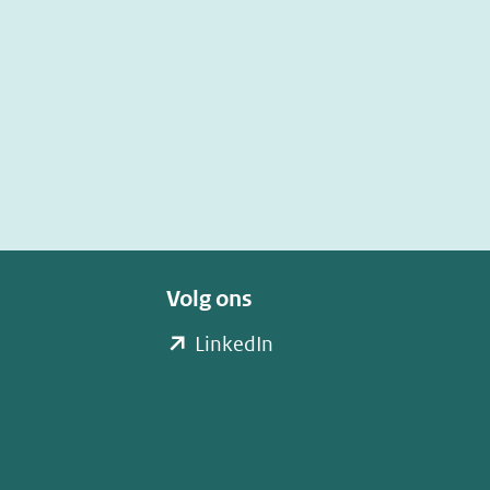
Volg ons
(opent
LinkedIn
in
nieuw
venster)
(verwijst