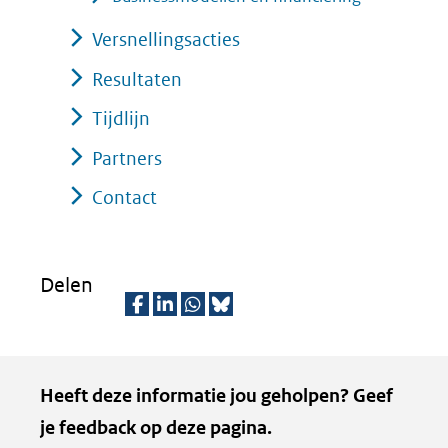
Versnellingsacties
Resultaten
Tijdlijn
Partners
Contact
Delen
D
D
D
D
e
e
e
e
Kopie
Heeft deze informatie jou geholpen? Geef
l
l
l
z
van
je feedback op deze pagina.
e
e
e
e