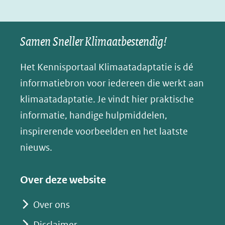
(verwijst
(verwijst
(verwijst
in
u
naar
naar
naar
e
nieuw
een
een
een
s
Samen Sneller Klimaatbestendig!
venster)
andere
andere
andere
k
(verwijst
website)
website)
website)
Het Kennisportaal Klimaatadaptatie is dé
y
naar
(opent
informatiebron voor iedereen die werkt aan
een
in
klimaatadaptatie. Je vindt hier praktische
andere
nieuw
informatie, handige hulpmiddelen,
website)
venster)
inspirerende voorbeelden en het laatste
(verwijst
nieuws.
naar
een
Over deze website
andere
website)
Over ons
Disclaimer