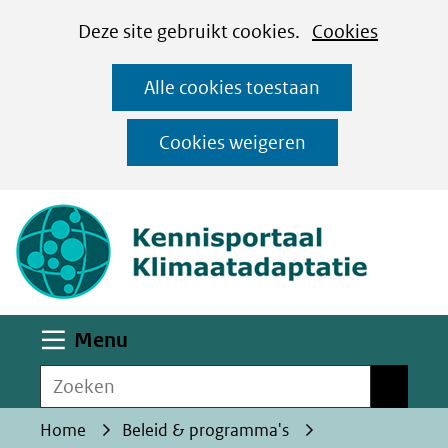
Cookies
Ga
Hier
Deze site gebruikt cookies.
Cookies
instellen
naar
kan
Alle cookies toestaan
de
het
inhoud
gebruik
Cookies weigeren
van
(naar homepa
cookies
op
deze
website
worden
Uitklappen
Menu
toegestaan
Zoeken
of
Zoeken
geweigerd.
Home
Beleid & programma's