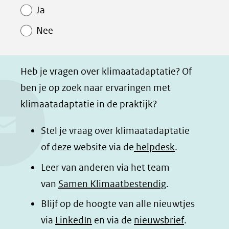
Paginawaardering
n
n
n
p
Ja
o
o
o
a
Nee
p
p
p
g
F
L
W
i
a
i
h
n
Heb je vragen over klimaatadaptatie? Of
c
n
a
a
ben je op zoek naar ervaringen met
e
k
t
d
klimaatadaptatie in de praktijk?
b
e
s
e
o
d
a
l
Stel je vraag over klimaatadaptatie
o
I
p
e
of deze website via de
helpdesk
.
k
n
p
n
Leer van anderen via het team
(opent
(opent
(opent
o
van
Samen Klimaatbestendig
.
in
in
in
p
Blijf op de hoogte van alle nieuwtjes
nieuw
nieuw
nieuw
B
(opent
via
LinkedIn
venster)
venster)
en via de
venster)
nieuwsbrief
.
l