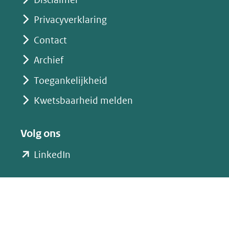
Privacyverklaring
Contact
Archief
Toegankelijkheid
Kwetsbaarheid melden
Volg ons
(opent
LinkedIn
in
nieuw
venster)
(verwijst