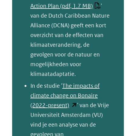
Action Plan
(pdf, 1.7 MB)
'
van de Dutch Caribbean Nature
Alliance (DCNA) geeft een kort
overzicht van de effecten van
klimaatverandering, de
gevolgen voor de natuur en
mogelijkheden voor
klimaatadaptatie.
In de studie '
The impacts of
climate change on Bonaire
(opent
(2022-present)
' van de Vrije
in
Universiteit Amsterdam (VU)
nieuw
vind je een analyse van de
venster)
gevolgen van