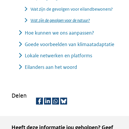
Wat zijn de gevolgen voor eilandbewoners?
Wat zijn de gevolgen voor de natuur?
Hoe kunnen we ons aanpassen?
Goede voorbeelden van klimaatadaptatie
Lokale netwerken en platforms
Eilanders aan het woord
Delen
D
D
D
D
e
e
e
e
Kopie
Heeft deze informatie jou geholpen? Geef
l
l
l
z