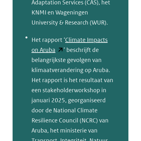
Adaptation Services (CAS), het
KNMI en Wageningen
University & Research (WUR).
Het rapport ‘
Climate Impacts
(opent
on Aruba
’ beschrijft de
in
belangrijkste gevolgen van
nieuw
klimaatverandering op Aruba.
venster)
Het rapport is het resultaat van
(verwijst
een stakeholderworkshop in
naar
januari 2025, georganiseerd
een
door de National Climate
andere
Resilience Council (NCRC) van
website)
Aruba, het ministerie van
Transport, Integriteit, Natuur