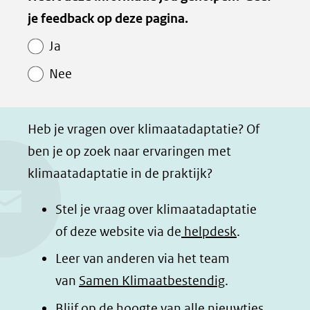
van
je feedback op deze pagina.
e
e
e
e
Paginawaardering
n
n
n
p
Ja
o
o
o
a
Nee
p
p
p
g
F
L
W
i
a
i
h
n
Heb je vragen over klimaatadaptatie? Of
c
n
a
a
ben je op zoek naar ervaringen met
e
k
t
d
klimaatadaptatie in de praktijk?
b
e
s
e
o
d
a
l
Stel je vraag over klimaatadaptatie
o
I
p
e
of deze website via de
helpdesk
.
k
n
p
n
Leer van anderen via het team
(opent
(opent
(opent
o
van
Samen Klimaatbestendig
.
in
in
in
p
Blijf op de hoogte van alle nieuwtjes
nieuw
nieuw
nieuw