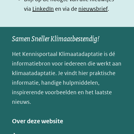
B
(opent
via
LinkedIn
venster)
venster)
en via de
venster)
nieuwsbrief
.
l
(verwijst
(verwijst
(verwijst
in
u
naar
naar
naar
e
nieuw
een
een
een
s
Samen Sneller Klimaatbestendig!
venster)
andere
andere
andere
k
(verwijst
website)
website)
website)
Het Kennisportaal Klimaatadaptatie is dé
y
naar
(opent
informatiebron voor iedereen die werkt aan
een
in
klimaatadaptatie. Je vindt hier praktische
andere
nieuw
informatie, handige hulpmiddelen,
website)
venster)
inspirerende voorbeelden en het laatste
(verwijst
nieuws.
naar
een
Over deze website
andere