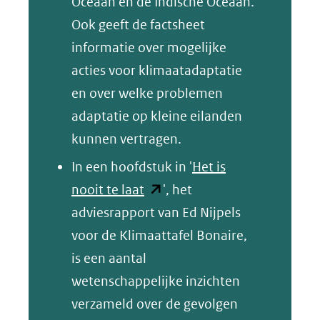
een
Oceaan en de Indische Oceaan.
andere
Ook geeft de factsheet
website)
informatie over mogelijke
acties voor klimaatadaptatie
en over welke problemen
adaptatie op kleine eilanden
kunnen vertragen.
In een hoofdstuk in '
Het is
(opent
nooit te laat
', het
in
adviesrapport van Ed Nijpels
nieuw
voor de Klimaattafel Bonaire,
venster)
is een aantal
(verwijst
wetenschappelijke inzichten
naar
verzameld over de gevolgen