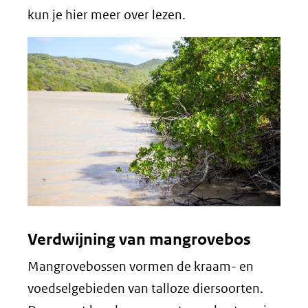
nieuw
kun je hier meer over lezen.
venster)
(verwijst
naar
een
andere
website)
Verdwijning van mangrovebos
Mangrovebossen vormen de kraam- en
voedselgebieden van talloze diersoorten.