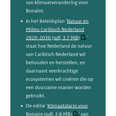
een
van klimaatverandering voor
andere
Bonaire.
website)
In het Beleidsplan '
Natuur en
Milieu Caribisch Nederland
2020-2030
(pdf, 3.7 MB)
'
staat hoe Nederland de natuur
van Caribisch Nederland wil
behouden en herstellen, en
daarnaast veerkrachtige
ecosystemen wil creëren die op
een duurzame manier worden
gebruikt.
De editie '
Klimaatalarm voor
Bonaire
(pdf, 3.8 MB)
' van