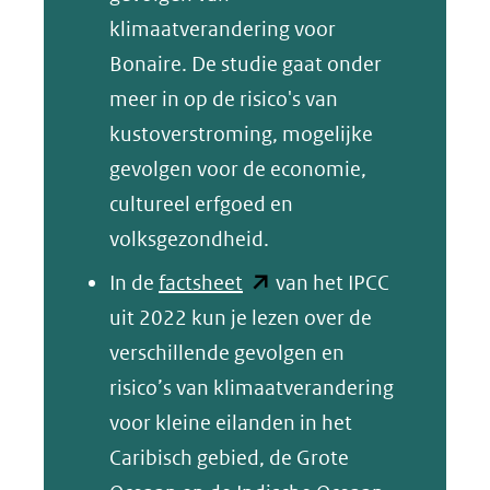
(verwijst
klimaatverandering voor
naar
Bonaire. De studie gaat onder
een
meer in op de risico's van
andere
kustoverstroming, mogelijke
website)
gevolgen voor de economie,
cultureel erfgoed en
volksgezondheid.
(opent
In de
factsheet
van het IPCC
in
uit 2022 kun je lezen over de
nieuw
verschillende gevolgen en
venster)
risico’s van klimaatverandering
(verwijst
voor kleine eilanden in het
naar
Caribisch gebied, de Grote