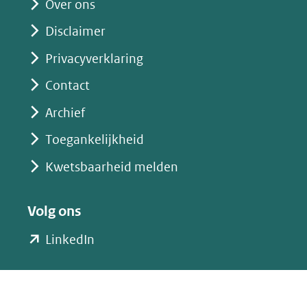
website)
Over ons
Disclaimer
Privacyverklaring
Contact
Archief
Toegankelijkheid
Kwetsbaarheid melden
Volg ons
(opent
LinkedIn
in
nieuw
venster)