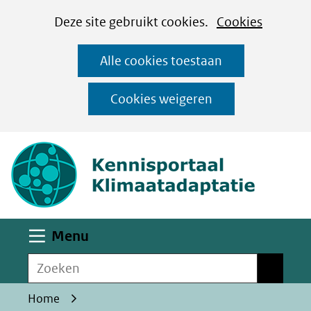
Cookies
Ga
Hier
Deze site gebruikt cookies.
Cookies
instellen
naar
kan
Alle cookies toestaan
de
het
inhoud
gebruik
Cookies weigeren
van
(naar homepa
cookies
op
deze
website
worden
Uitklappen
Menu
toegestaan
Zoeken
of
Zoeken
geweigerd.
Home