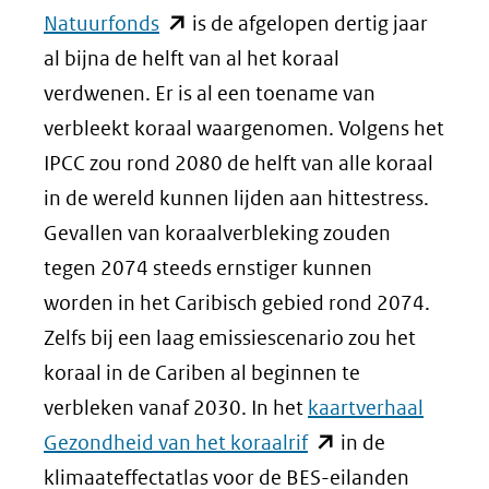
(opent
Natuurfonds
is de afgelopen dertig jaar
in
al bijna de helft van al het koraal
nieuw
verdwenen. Er is al een toename van
venster)
verbleekt koraal waargenomen. Volgens het
(verwijst
IPCC zou rond 2080 de helft van alle koraal
naar
in de wereld kunnen lijden aan hittestress.
een
Gevallen van koraalverbleking zouden
andere
tegen 2074 steeds ernstiger kunnen
website)
worden in het Caribisch gebied rond 2074.
Zelfs bij een laag emissiescenario zou het
koraal in de Cariben al beginnen te
verbleken vanaf 2030. In het
kaartverhaal
(opent
Gezondheid van het koraalrif
in de
in
klimaateffectatlas voor de BES-eilanden