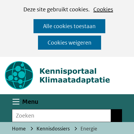
Cookies
Ga
Hier
Deze site gebruikt cookies.
Cookies
instellen
naar
kan
Alle cookies toestaan
de
het
inhoud
gebruik
Cookies weigeren
van
(naar homepa
cookies
op
deze
website
worden
Uitklappen
Menu
toegestaan
Zoeken
of
Zoeken
geweigerd.
Home
Kennisdossiers
Energie