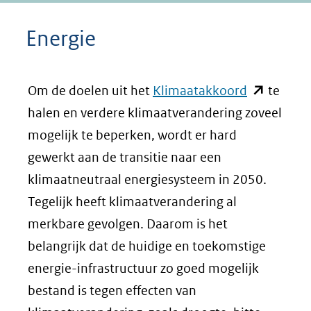
Energie
(opent
Om de doelen uit het
Klimaatakkoord
te
in
halen en verdere klimaatverandering zoveel
nieuw
mogelijk te beperken, wordt er hard
venster)
gewerkt aan de transitie naar een
(verwijst
klimaatneutraal energiesysteem in 2050.
naar
Tegelijk heeft klimaatverandering al
een
merkbare gevolgen. Daarom is het
andere
belangrijk dat de huidige en toekomstige
website)
energie-infrastructuur zo goed mogelijk
bestand is tegen effecten van