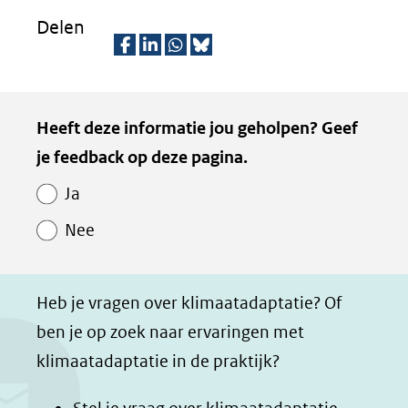
Delen
D
D
D
D
e
e
e
e
Kopie
Heeft deze informatie jou geholpen? Geef
l
l
l
z
van
je feedback op deze pagina.
e
e
e
e
Paginawaardering
n
n
n
p
Ja
o
o
o
a
Nee
p
p
p
g
F
L
W
i
a
i
h
n
Heb je vragen over klimaatadaptatie? Of
c
n
a
a
ben je op zoek naar ervaringen met
e
k
t
d
klimaatadaptatie in de praktijk?
b
e
s
e
o
d
a
l