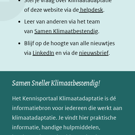
Stel je vraag over klimaatadaptatie
o
I
p
e
of deze website via de
helpdesk
.
k
n
p
n
Leer van anderen via het team
(opent
(opent
(opent
o
van
Samen Klimaatbestendig
.
in
in
in
p
Blijf op de hoogte van alle nieuwtjes
nieuw
nieuw
nieuw
B
(opent
via
LinkedIn
venster)
venster)
en via de
venster)
nieuwsbrief
.
l
(verwijst
(verwijst
(verwijst
in
u
naar
naar
naar
e
nieuw
een
een
een
s
Samen Sneller Klimaatbestendig!
venster)
andere
andere
andere
k
(verwijst
website)
website)
website)
Het Kennisportaal Klimaatadaptatie is dé
y
naar
(opent
informatiebron voor iedereen die werkt aan
een
in
klimaatadaptatie. Je vindt hier praktische
andere
nieuw
informatie, handige hulpmiddelen,
website)
venster)