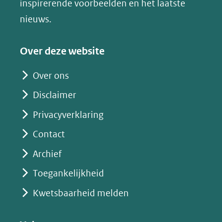
inspirerende voorbeelden en het laatste
(verwijst
nieuws.
naar
een
Over deze website
andere
website)
Over ons
Disclaimer
Privacyverklaring
Contact
Archief
Toegankelijkheid
Kwetsbaarheid melden