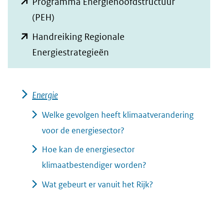
Programma Energiehoofdstructuur
(opent
(PEH)
in
Handreiking Regionale
nieuw
(opent
Energiestrategieën
venster)
in
(verwijst
nieuw
naar
Energie
venster)
een
(verwijst
Welke gevolgen heeft klimaatverandering
andere
naar
voor de energiesector?
website)
een
Hoe kan de energiesector
andere
klimaatbestendiger worden?
website)
Wat gebeurt er vanuit het Rijk?