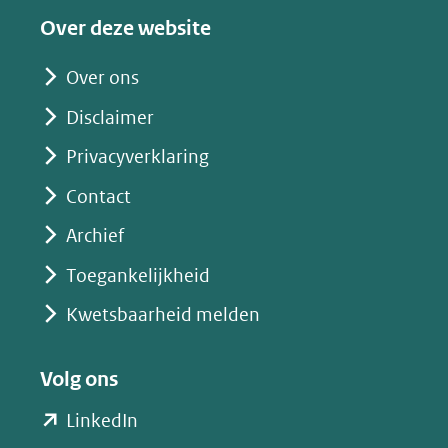
een
Over deze website
andere
website)
Over ons
Disclaimer
Privacyverklaring
Contact
Archief
Toegankelijkheid
Kwetsbaarheid melden
Volg ons
(opent
LinkedIn