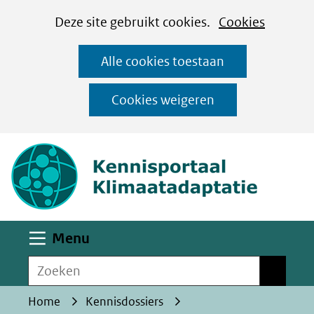
Cookies
Ga
Hier
Deze site gebruikt cookies.
Cookies
instellen
naar
kan
Alle cookies toestaan
de
het
inhoud
gebruik
Cookies weigeren
van
(naar homepa
cookies
op
deze
website
worden
Uitklappen
Menu
toegestaan
Zoeken
of
Zoeken
geweigerd.
Home
Kennisdossiers