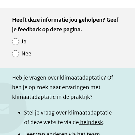
D
D
D
D
e
e
e
e
Kopie
Heeft deze informatie jou geholpen? Geef
l
l
l
z
van
je feedback op deze pagina.
e
e
e
e
Paginawaardering
n
n
n
p
Ja
o
o
o
a
Nee
p
p
p
g
F
L
W
i
a
i
h
n
Heb je vragen over klimaatadaptatie? Of
c
n
a
a
ben je op zoek naar ervaringen met
e
k
t
d
klimaatadaptatie in de praktijk?
b
e
s
e
o
d
a
l
Stel je vraag over klimaatadaptatie
o
I
p
e
of deze website via de
helpdesk
.
k
n
p
n
Leer van anderen via het team