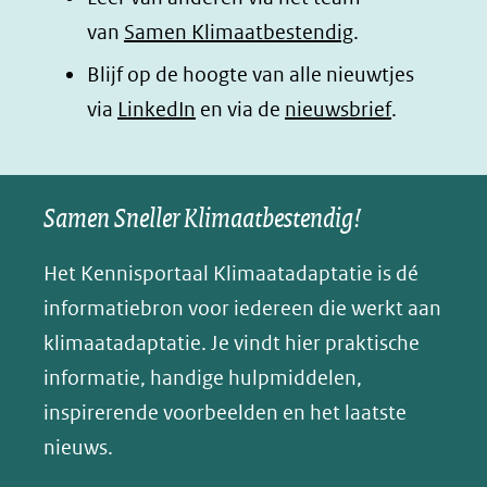
(opent
(opent
(opent
o
van
Samen Klimaatbestendig
.
in
in
in
p
Blijf op de hoogte van alle nieuwtjes
nieuw
nieuw
nieuw
B
(opent
via
LinkedIn
venster)
venster)
en via de
venster)
nieuwsbrief
.
l
(verwijst
(verwijst
(verwijst
in
u
naar
naar
naar
e
nieuw
een
een
een
s
Samen Sneller Klimaatbestendig!
venster)
andere
andere
andere
k
(verwijst
website)
website)
website)
Het Kennisportaal Klimaatadaptatie is dé
y
naar
(opent
informatiebron voor iedereen die werkt aan
een
in
klimaatadaptatie. Je vindt hier praktische
andere
nieuw
informatie, handige hulpmiddelen,
website)
venster)
inspirerende voorbeelden en het laatste
(verwijst
nieuws.
naar