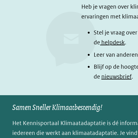
e
e
e
Heb je vragen over kl
l
l
z
ervaringen met klimaa
e
e
e
n
n
p
Stel je vraag ove
o
o
a
de
helpdesk
.
p
p
g
Leer van anderen
F
L
i
a
i
n
Blijf op de hoogt
c
n
a
de
nieuwsbrief
.
e
k
d
b
e
e
o
d
l
Samen Sneller Klimaatbestendig!
o
I
e
k
n
n
Het Kennisportaal Klimaatadaptatie is dé inform
(opent
(opent
o
iedereen die werkt aan klimaatadaptatie. Je vindt