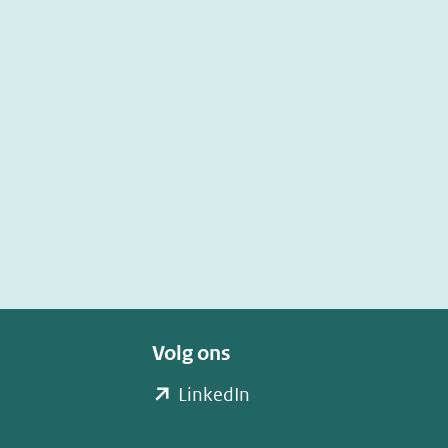
Volg ons
(opent
LinkedIn
in