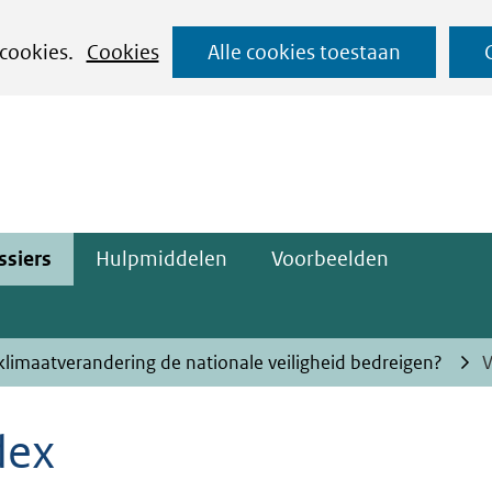
Ga
 cookies.
Cookies
Alle cookies toestaan
naar
ge)
de
inhoud
ssiers
Hulpmiddelen
Voorbeelden
limaatverandering de nationale veiligheid bedreigen?
V
dex