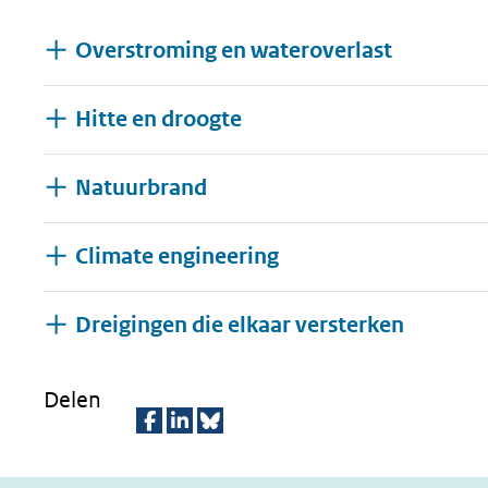
geweigerd.
Overstroming en wateroverlast
Hitte en droogte
Natuurbrand
Climate engineering
Uitklap
Dreigingen die elkaar versterken
Delen
D
D
D