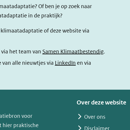
imaatadaptatie? Of ben je op zoek naar
tadaptatie in de praktijk?
r klimaatadaptatie of deze website via
 via het team van
Samen Klimaatbestendig
.
(opent
e van alle nieuwtjes via
LinkedIn
en via
in
nieuw
venster)
(verwijst
Over deze website
naar
atiebron voor
Over ons
een
 hier praktische
andere
Disclaimer