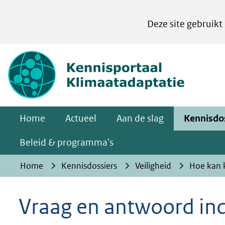
Cookies
Deze site gebruikt
instellen
Hier
(naar homepa
kan
het
gebruik
van
Home
Actueel
Aan de slag
Kennisdo
cookies
op
Beleid & programma's
deze
Home
Kennisdossiers
Veiligheid
Hoe kan k
website
worden
Vraag en antwoord in
toegestaan
of