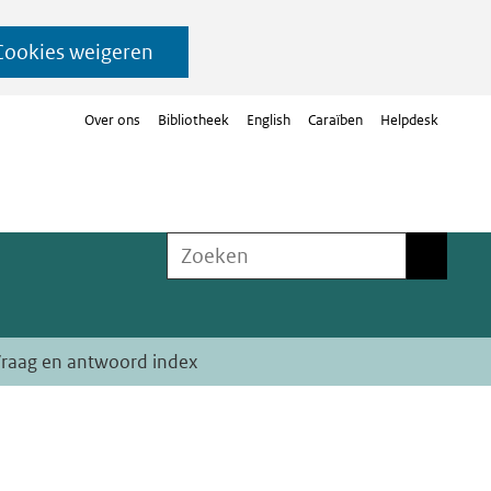
Cookies weigeren
Over ons
Bibliotheek
English
Caraïben
Helpdesk
Zoeken
Zoeken
raag en antwoord index