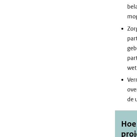
bel
mog
Zor
par
geb
par
wet
Ver
ove
de 
Hoe
proj