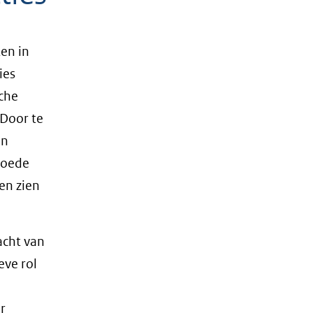
ten in
ies
sche
 Door te
en
Goede
en zien
acht van
eve rol
r