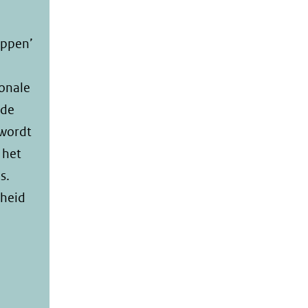
appen’
ionale
 de
 wordt
 het
s.
rheid