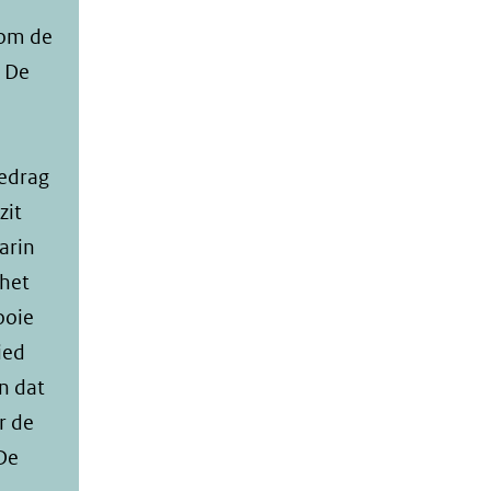
 om de
X De
bedrag
zit
arin
 het
ooie
ied
n dat
r de
De