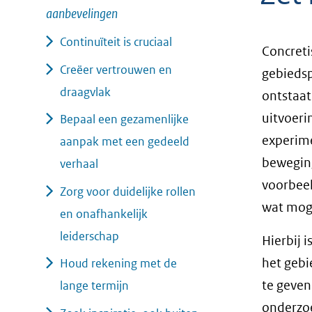
aanbevelingen
geweigerd.
Continuïteit is cruciaal
Concreti
Creëer vertrouwen en
gebiedsp
draagvlak
ontstaat
uitvoeri
Bepaal een gezamenlijke
experime
aanpak met een gedeeld
beweging
verhaal
voorbeel
Zorg voor duidelijke rollen
wat moge
en onafhankelijk
leiderschap
Hierbij 
het gebi
Houd rekening met de
te geven
lange termijn
onderzoe