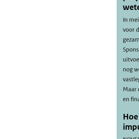
wet
In me
voor d
gezam
Sponss
uitvoe
nog we
vastle
Maar 
en fin
Hoe 
impu