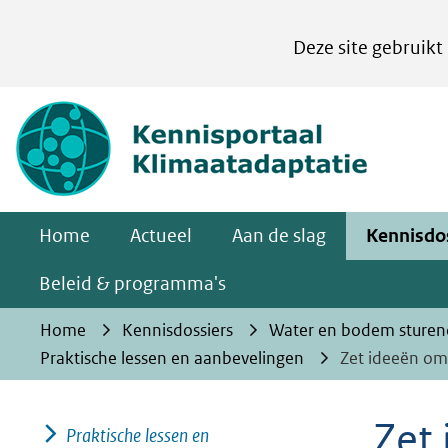
Cookies
Deze site gebruikt
instellen
Hier
(naar homepa
kan
het
gebruik
van
Home
Actueel
Aan de slag
Kennisdo
cookies
op
Beleid & programma's
deze
Home
Kennisdossiers
Water en bodem sturen
website
Praktische lessen en aanbevelingen
Zet ideeën om 
worden
toegestaan
Zet 
Praktische lessen en
of