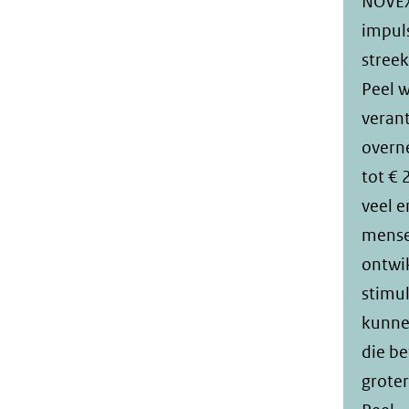
NOVEX
impul
streek
Peel 
veran
overn
tot € 
veel e
mense
ontwi
stimul
kunnen
die be
groter