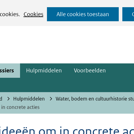
Ga
 cookies.
Cookies
Alle cookies toestaan
naar
ge)
de
inhoud
ssiers
Hulpmiddelen
Voorbeelden
d
Hulpmiddelen
Water, bodem en cultuurhistorie stu
in concrete acties
ideeën om in concrete ac