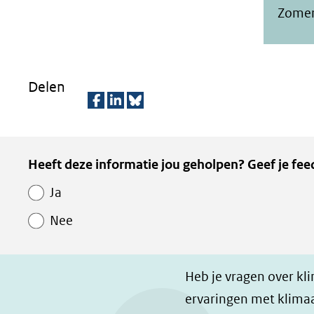
Zomer
Delen
D
D
D
e
e
e
Kopie
Heeft deze informatie jou geholpen? Geef je fee
l
l
z
van
e
e
e
Ja
Paginawaardering
n
n
p
Nee
o
o
a
p
p
g
F
L
i
Heb je vragen over kl
a
i
n
ervaringen met klimaa