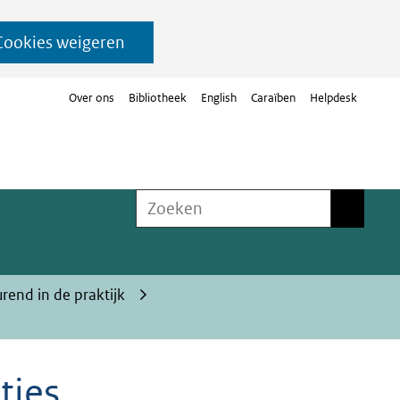
Cookies weigeren
Over ons
Bibliotheek
English
Caraïben
Helpdesk
Zoeken
Zoeken
rend in de praktijk
ties