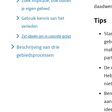
Zoek inspiratie, ook buiten
daadwerk
je eigen gebied
Gebruik kennis van het
Tips
verleden
Sta
Zet ideeën om in concrete acties
geb
Beschrijving van drie
mak
gebiedsprocessen
part
De 
Heb
nie
Ben
aan
ide