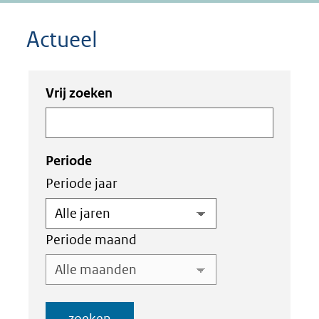
Actueel
Zoeken
Zoeken
Vrij zoeken
in
binnen
de
de
index
index
Periode
Periode jaar
Periode maand
zoeken