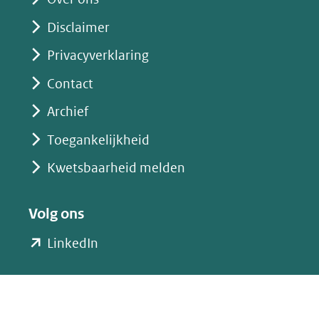
Disclaimer
Privacyverklaring
Contact
Archief
Toegankelijkheid
Kwetsbaarheid melden
Volg ons
(opent
LinkedIn
in
nieuw
venster)