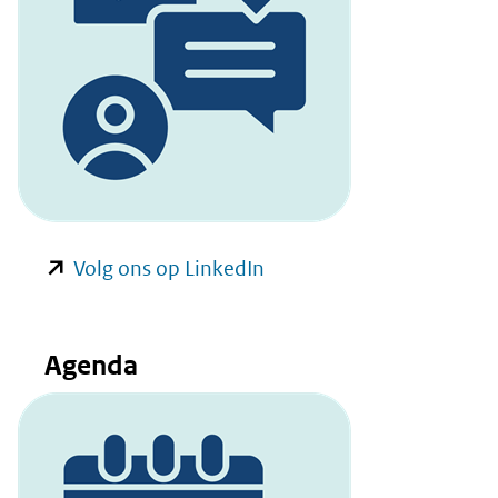
(opent
Volg ons op LinkedIn
in
nieuw
Agenda
venster)
(verwijst
naar
een