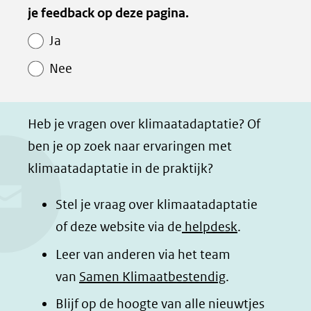
van
je feedback op deze pagina.
e
e
e
e
Paginawaardering
n
n
n
p
Ja
o
o
o
a
Nee
p
p
p
g
F
L
W
i
a
i
h
n
Heb je vragen over klimaatadaptatie? Of
c
n
a
a
ben je op zoek naar ervaringen met
e
k
t
d
klimaatadaptatie in de praktijk?
b
e
s
e
o
d
a
l
Stel je vraag over klimaatadaptatie
o
I
p
e
of deze website via de
helpdesk
.
k
n
p
n
Leer van anderen via het team
(opent
(opent
(opent
o
van
Samen Klimaatbestendig
.
in
in
in
p
Blijf op de hoogte van alle nieuwtjes
nieuw
nieuw
nieuw
B