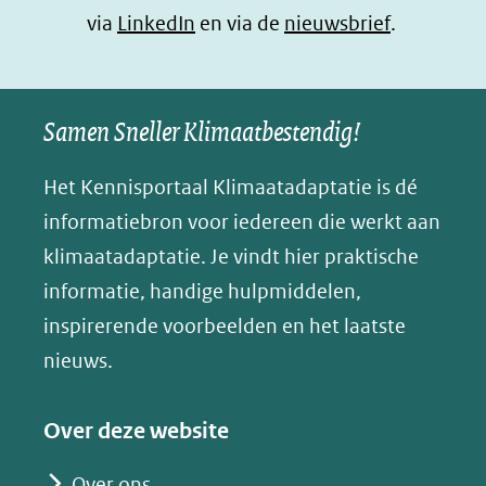
(opent
via
LinkedIn
venster)
en via de
venster)
venster)
nieuwsbrief
.
l
(verwijst
(verwijst
(verwijst
in
u
naar
naar
naar
e
nieuw
een
een
een
s
Samen Sneller Klimaatbestendig!
venster)
andere
andere
andere
k
(verwijst
website)
website)
website)
Het Kennisportaal Klimaatadaptatie is dé
y
naar
(opent
informatiebron voor iedereen die werkt aan
een
in
klimaatadaptatie. Je vindt hier praktische
andere
nieuw
informatie, handige hulpmiddelen,
website)
venster)
inspirerende voorbeelden en het laatste
(verwijst
nieuws.
naar
een
Over deze website
andere
website)
Over ons