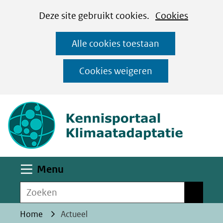
Cookies
Ga
Hier
Deze site gebruikt cookies.
Cookies
instellen
naar
kan
Alle cookies toestaan
de
het
inhoud
gebruik
Cookies weigeren
van
(naar homepa
cookies
op
deze
website
worden
Uitklappen
Menu
toegestaan
Zoeken
of
Zoeken
geweigerd.
Home
Actueel