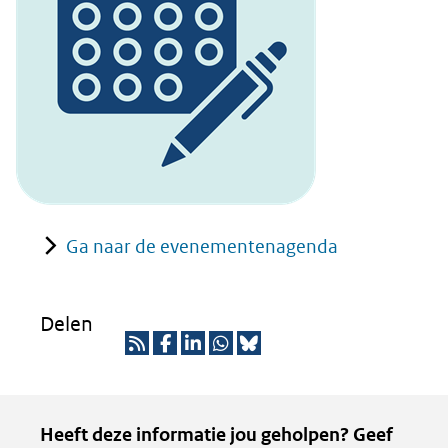
andere
website)
Ga naar de evenementenagenda
Delen
R
D
D
D
D
S
e
e
e
e
Kopie
Heeft deze informatie jou geholpen? Geef
S
l
l
l
z