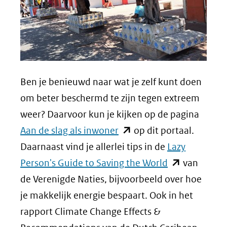
Ben je benieuwd naar wat je zelf kunt doen
om beter beschermd te zijn tegen extreem
weer? Daarvoor kun je kijken op de pagina
(opent
Aan de slag als inwoner
op dit portaal.
in
Daarnaast vind je allerlei tips in de
Lazy
nieuw
(opent
Person's Guide to Saving the World
van
venster)
in
de Verenigde Naties, bijvoorbeeld over hoe
(verwijst
nieuw
je makkelijk energie bespaart. Ook in het
naar
venster)
rapport Climate Change Effects &