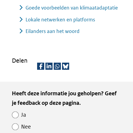
Goede voorbeelden van klimaatadaptatie
Lokale netwerken en platforms
Eilanders aan het woord
Delen
D
D
D
D
e
e
e
e
Kopie
Heeft deze informatie jou geholpen? Geef
l
l
l
z
van
je feedback op deze pagina.
e
e
e
e
Paginawaardering
n
n
n
p
Ja
o
o
o
a
Nee
p
p
p
g