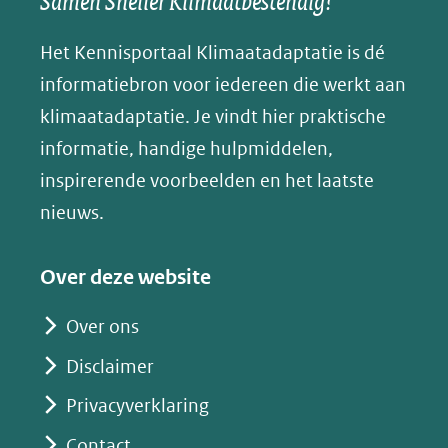
Samen Sneller Klimaatbestendig!
andere
andere
andere
k
(verwijst
website)
website)
website)
Het Kennisportaal Klimaatadaptatie is dé
y
naar
(opent
informatiebron voor iedereen die werkt aan
een
in
klimaatadaptatie. Je vindt hier praktische
andere
nieuw
informatie, handige hulpmiddelen,
website)
venster)
inspirerende voorbeelden en het laatste
(verwijst
nieuws.
naar
een
Over deze website
andere
website)
Over ons
Disclaimer
Privacyverklaring
Contact