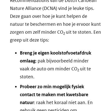
een
(verwijst
Recommendations van de Dutch Caribean
andere
naar
Nature Alliance (DCNA) vind je leuke tips.
website)
een
Deze gaan over hoe je kunt helpen de
andere
natuur te beschermen en hoe je ervoor kunt
website)
zorgen om zelf minder CO
uit te stoten. Een
2
greep uit deze tips:
Breng je eigen koolstofvoetafdruk
omlaag
: pak bijvoorbeeld minder
vaak de auto om minder CO
uit te
2
stoten.
Probeer zo min mogelijk fysiek
contact te maken met kwetsbare
natuur
: raak het koraal niet aan. En
gebruik geen pesticiden om