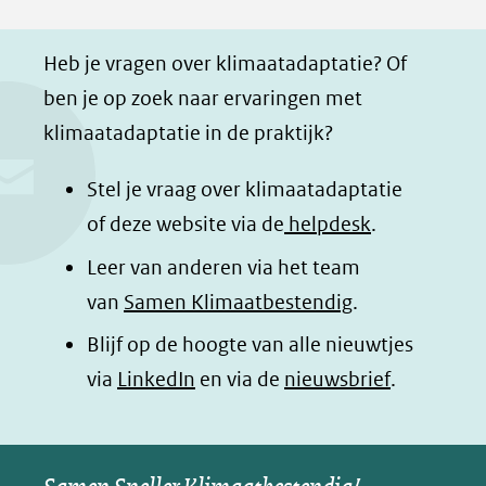
F
L
W
i
a
i
h
n
Heb je vragen over klimaatadaptatie? Of
c
n
a
a
ben je op zoek naar ervaringen met
e
k
t
d
klimaatadaptatie in de praktijk?
b
e
s
e
o
d
a
l
Stel je vraag over klimaatadaptatie
o
I
p
e
of deze website via de
helpdesk
.
k
n
p
n
Leer van anderen via het team
(opent
(opent
(opent
o
van
Samen Klimaatbestendig
.
in
in
in
p
Blijf op de hoogte van alle nieuwtjes
nieuw
nieuw
nieuw
B
(opent
via
LinkedIn
venster)
venster)
en via de
venster)
nieuwsbrief
.
l
(verwijst
(verwijst
(verwijst
in
u
naar
naar
naar
e
nieuw
een
een
een
s
venster)