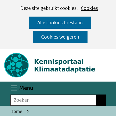
Cookies
Ga
Hier
Deze site gebruikt cookies.
Cookies
instellen
naar
kan
Alle cookies toestaan
de
het
inhoud
gebruik
Cookies weigeren
van
(naar homepa
cookies
op
deze
website
worden
Uitklappen
Menu
toegestaan
Zoeken
of
Zoeken
geweigerd.
Home