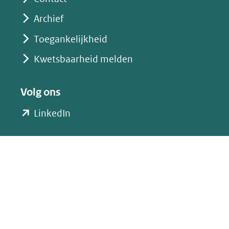
Archief
Toegankelijkheid
Kwetsbaarheid melden
Volg ons
(opent
LinkedIn
in
nieuw
venster)
(verwijst
naar
een
andere