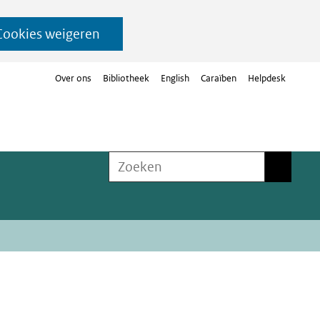
Cookies weigeren
Over ons
Bibliotheek
English
Caraïben
Helpdesk
Zoeken
Zoeken