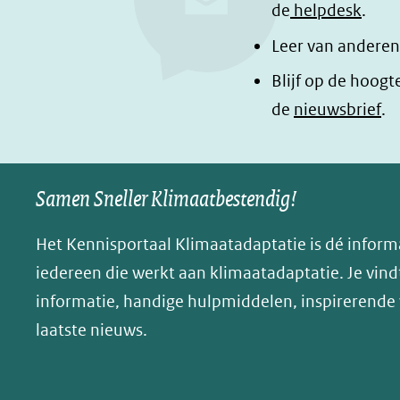
de
helpdesk
.
p
p
g
Leer van anderen
F
L
i
a
i
n
Blijf op de hoogt
c
n
a
de
nieuwsbrief
.
e
k
d
b
e
e
o
d
l
Samen Sneller Klimaatbestendig!
o
I
e
k
n
n
Het Kennisportaal Klimaatadaptatie is dé inform
(opent
(opent
o
iedereen die werkt aan klimaatadaptatie. Je vindt
in
in
p
informatie, handige hulpmiddelen, inspirerende
nieuw
nieuw
B
laatste nieuws.
venster)
venster)
l
(verwijst
(verwijst
u
naar
naar
e