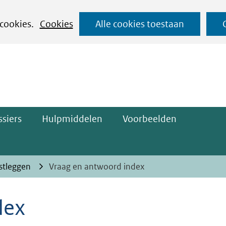
Ga
 cookies.
Cookies
Alle cookies toestaan
naar
ge)
de
inhoud
siers
Hulpmiddelen
Voorbeelden
astleggen
Vraag en antwoord index
dex