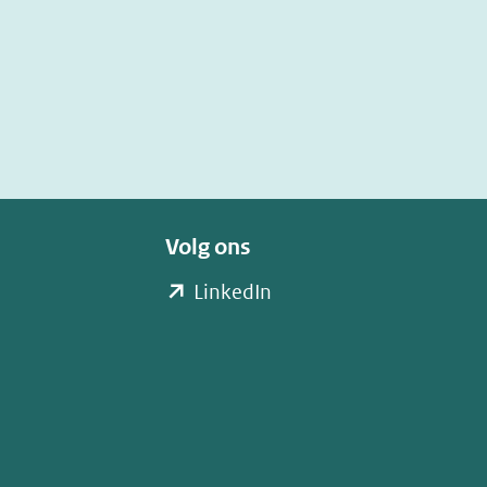
Volg ons
(opent
LinkedIn
in
nieuw
venster)
(verwijst
naar