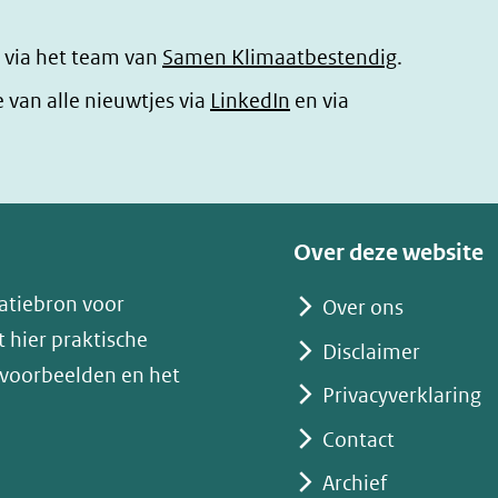
 via het team van
Samen Klimaatbestendig
.
(opent
e van alle nieuwtjes via
LinkedIn
en via
in
nieuw
venster)
(verwijst
Over deze website
naar
atiebron voor
Over ons
een
 hier praktische
andere
Disclaimer
 voorbeelden en het
website)
Privacyverklaring
Contact
Archief