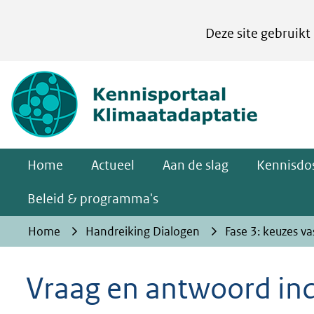
Cookies
Deze site gebruikt
instellen
Hier
(naar homepa
kan
het
gebruik
van
Home
Actueel
Aan de slag
Kennisdos
cookies
op
Beleid & programma's
deze
Home
Handreiking Dialogen
Fase 3: keuzes v
website
worden
Vraag en antwoord in
toegestaan
of