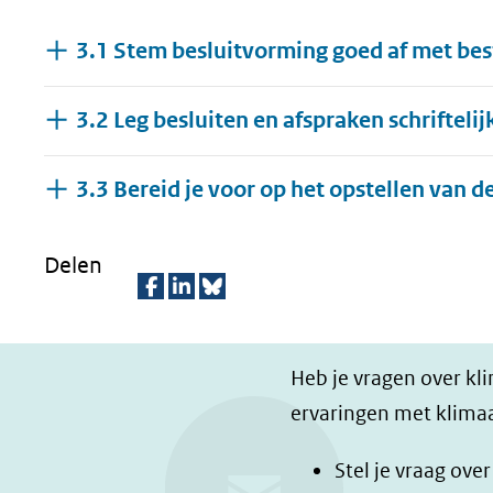
geweigerd.
3.1 Stem besluitvorming goed af met be
3.2 Leg besluiten en afspraken schriftelij
3.3 Bereid je voor op het opstellen van 
Delen
D
D
D
e
e
e
Heb je vragen over kl
l
l
z
ervaringen met klimaa
e
e
e
n
n
p
Stel je vraag ove
o
o
a