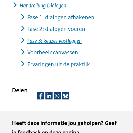
Handreiking Dialogen
Fase 1: dialogen afbakenen
Fase 2: dialogen voeren
Fase 3: keuzes vastleggen
Voorbeeldcanvassen
Ervaringen uit de praktijk
Delen
D
D
D
D
e
e
e
e
Kopie
Heeft deze informatie jou geholpen? Geef
l
l
l
z
van
je feedback op deze pagina.