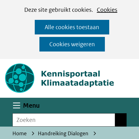
Cookies
Ga
Hier
Deze site gebruikt cookies.
Cookies
instellen
naar
kan
Alle cookies toestaan
de
het
inhoud
gebruik
Cookies weigeren
van
(naar homepa
cookies
op
deze
website
worden
Uitklappen
Menu
toegestaan
Zoeken
of
Zoeken
geweigerd.
Home
Handreiking Dialogen