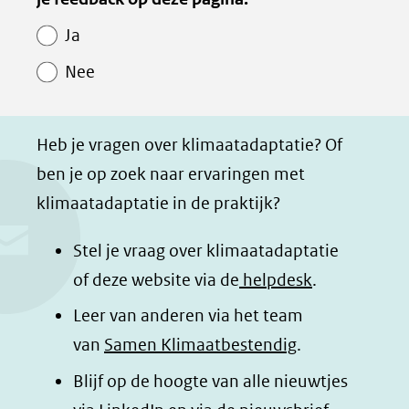
e
e
e
e
Paginawaardering
n
n
n
p
Ja
o
o
o
a
Nee
p
p
p
g
F
L
W
i
a
i
h
n
Heb je vragen over klimaatadaptatie? Of
c
n
a
a
ben je op zoek naar ervaringen met
e
k
t
d
klimaatadaptatie in de praktijk?
b
e
s
e
o
d
a
l
Stel je vraag over klimaatadaptatie
o
I
p
e
of deze website via de
helpdesk
.
k
n
p
n
Leer van anderen via het team
(opent
(opent
(opent
o
van
Samen Klimaatbestendig
.
in
in
in
p
Blijf op de hoogte van alle nieuwtjes
nieuw
nieuw
nieuw
B