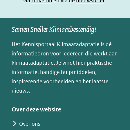
(opent
via
LinkedIn
venster)
venster)
en via de
venster)
nieuwsbrief
.
l
(verwijst
(verwijst
(verwijst
in
u
naar
naar
naar
e
nieuw
een
een
een
s
Samen Sneller Klimaatbestendig!
venster)
andere
andere
andere
k
(verwijst
website)
website)
website)
Het Kennisportaal Klimaatadaptatie is dé
y
naar
(opent
informatiebron voor iedereen die werkt aan
een
in
klimaatadaptatie. Je vindt hier praktische
andere
nieuw
informatie, handige hulpmiddelen,
website)
venster)
inspirerende voorbeelden en het laatste
(verwijst
nieuws.
naar
een
Over deze website
andere
website)
Over ons