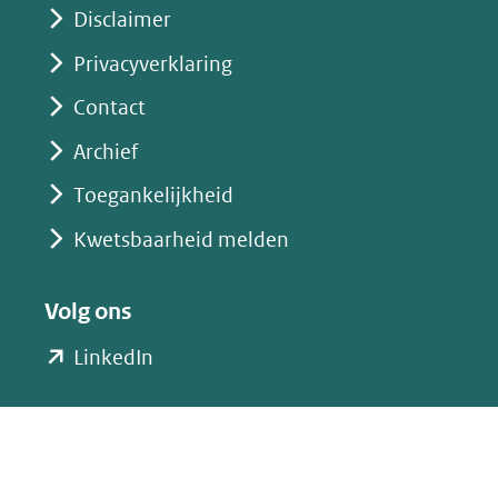
Disclaimer
Privacyverklaring
Contact
Archief
Toegankelijkheid
Kwetsbaarheid melden
Volg ons
(opent
LinkedIn
in
nieuw
venster)