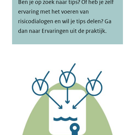
Ben je op zoek naar tips? Of heb je zelf
ervaring met het voeren van
risicodialogen en wil je tips delen? Ga
dan naar Ervaringen uit de praktijk.