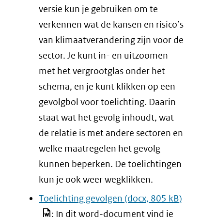
in
versie kun je gebruiken om te
nieuw
verkennen wat de kansen en risico’s
venster)
van klimaatverandering zijn voor de
(verwijst
sector. Je kunt in- en uitzoomen
naar
met het vergrootglas onder het
een
schema, en je kunt klikken op een
andere
gevolgbol voor toelichting. Daarin
website)
staat wat het gevolg inhoudt, wat
de relatie is met andere sectoren en
welke maatregelen het gevolg
kunnen beperken. De toelichtingen
kun je ook weer wegklikken.
Toelichting gevolgen
(docx, 805 kB)
: In dit word-document vind je