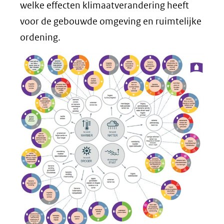
een
in
welke effecten klimaatverandering heeft
andere
nieuw
voor de gebouwde omgeving en ruimtelijke
website)
venster)
ordening.
(verwijst
naar
een
andere
website)