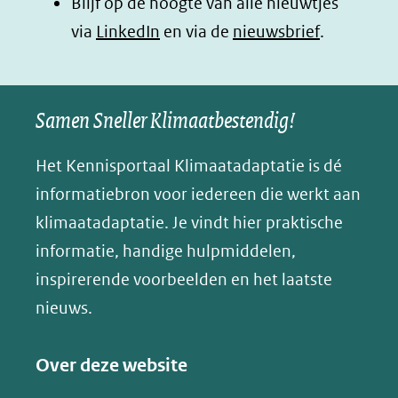
Blijf op de hoogte van alle nieuwtjes
nieuw
nieuw
nieuw
B
(opent
via
LinkedIn
venster)
venster)
en via de
venster)
nieuwsbrief
.
l
(verwijst
(verwijst
(verwijst
in
u
naar
naar
naar
e
nieuw
een
een
een
s
Samen Sneller Klimaatbestendig!
venster)
andere
andere
andere
k
(verwijst
website)
website)
website)
Het Kennisportaal Klimaatadaptatie is dé
y
naar
(opent
informatiebron voor iedereen die werkt aan
een
in
klimaatadaptatie. Je vindt hier praktische
andere
nieuw
informatie, handige hulpmiddelen,
website)
venster)
inspirerende voorbeelden en het laatste
(verwijst
nieuws.
naar
een
Over deze website
andere