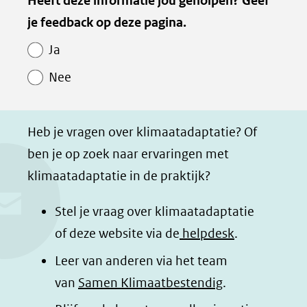
Kopie
Heeft deze informatie jou geholpen? Geef
l
l
l
z
van
je feedback op deze pagina.
e
e
e
e
Paginawaardering
n
n
n
p
Ja
o
o
o
a
Nee
p
p
p
g
F
L
W
i
a
i
h
n
Heb je vragen over klimaatadaptatie? Of
c
n
a
a
ben je op zoek naar ervaringen met
e
k
t
d
klimaatadaptatie in de praktijk?
b
e
s
e
o
d
a
l
Stel je vraag over klimaatadaptatie
o
I
p
e
of deze website via de
helpdesk
.
k
n
p
n
Leer van anderen via het team
(opent
(opent
(opent
o
van
Samen Klimaatbestendig
.
in
in
in
p