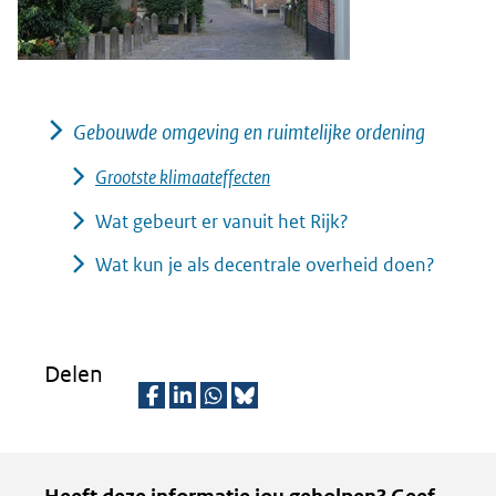
Gebouwde omgeving en ruimtelijke ordening
Grootste klimaateffecten
Wat gebeurt er vanuit het Rijk?
Wat kun je als decentrale overheid doen?
Delen
D
D
D
D
e
e
e
e