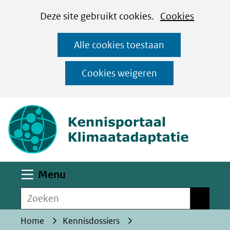
Cookies
Ga
Hier
Deze site gebruikt cookies.
Cookies
instellen
naar
kan
Alle cookies toestaan
de
het
inhoud
gebruik
Cookies weigeren
van
(naar homepa
cookies
op
deze
website
worden
Uitklappen
Menu
toegestaan
Zoeken
of
Zoeken
geweigerd.
Home
Kennisdossiers