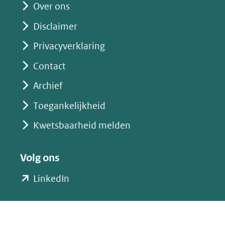
website)
Over ons
Disclaimer
Privacyverklaring
Contact
Archief
Toegankelijkheid
Kwetsbaarheid melden
Volg ons
(opent
LinkedIn
in
nieuw