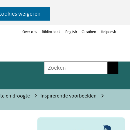
Cookies weigeren
Over ons
Bibliotheek
English
Caraïben
Helpdesk
Zoeken
Zoeken
tte en droogte
Inspirerende voorbeelden