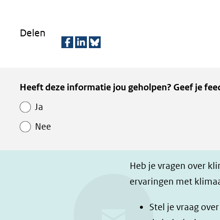
Delen
D
D
D
e
e
e
Kopie
Heeft deze informatie jou geholpen? Geef je fee
l
l
z
van
e
e
e
Ja
Paginawaardering
n
n
p
Nee
o
o
a
p
p
g
F
L
i
Heb je vragen over kl
a
i
n
ervaringen met klimaa
c
n
a
e
k
d
Stel je vraag ove