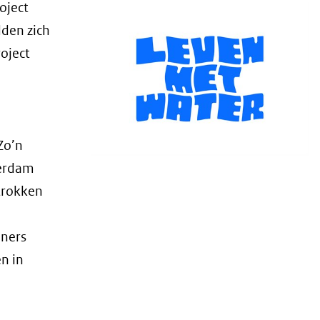
oject
dden zich
roject
Zo’n
terdam
etrokken
oners
n in