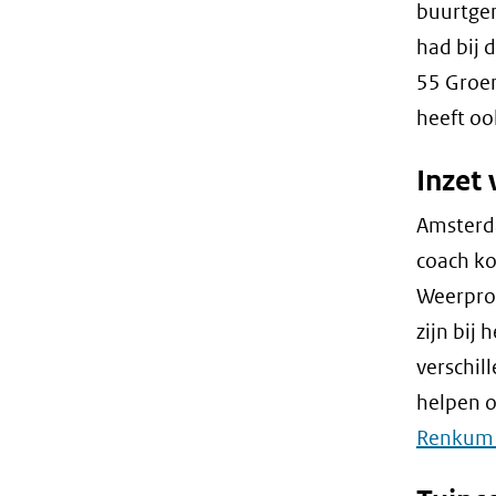
buurtgen
had bij 
55 Groen
heeft oo
Inzet
Amsterd
coach k
Weerproo
zijn bij
verschil
helpen o
Renkum 