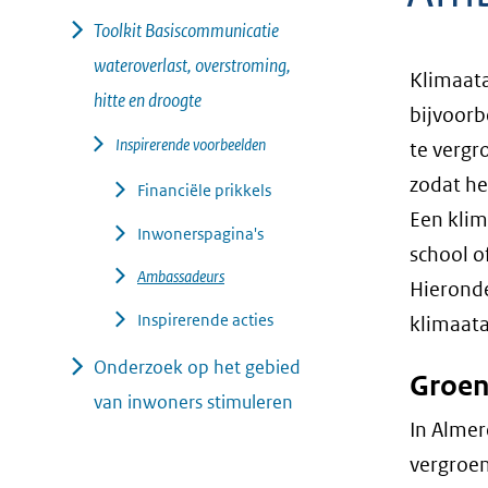
geweigerd.
Toolkit Basiscommunicatie
wateroverlast, overstroming,
Klimaat
hitte en droogte
bijvoorb
Inspirerende voorbeelden
te vergr
zodat he
Financiële prikkels
Een klim
Inwonerspagina's
school o
Ambassadeurs
Hieronde
Inspirerende acties
klimaat
Onderzoek op het gebied
Groen
van inwoners stimuleren
In Almer
vergroe