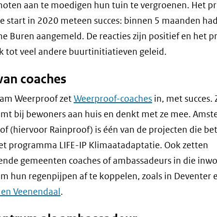
oten aan te moedigen hun tuin te vergroenen. Het pr
de start in 2020 meteen succes: binnen 5 maanden ha
e Buren aangemeld. De reacties zijn positief en het p
k tot veel andere buurtinitiatieven geleid.
 van coaches
am Weerproof zet
Weerproof-coaches
in, met succes. 
omt bij bewoners aan huis en denkt met ze mee. Ams
f (hiervoor Rainproof) is één van de projecten die b
 het programma LIFE-IP Klimaatadaptatie. Ook zetten
lende gemeenten coaches of ambassadeurs in die inw
m hun regenpijpen af te koppelen, zoals in Deventer e
en Veenendaal
.