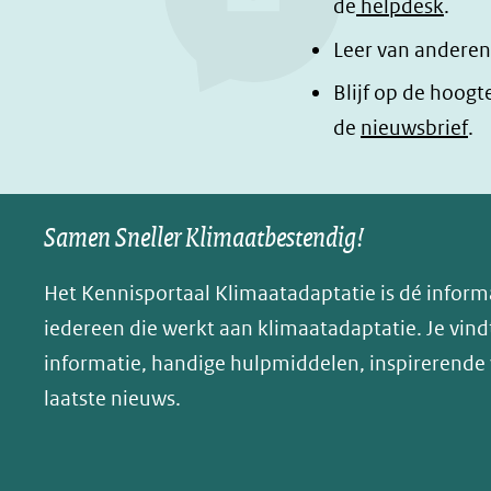
b
e
e
de
helpdesk
.
o
d
l
Leer van anderen
o
I
e
Blijf op de hoogt
k
n
n
de
nieuwsbrief
.
(opent
(opent
o
in
in
p
nieuw
nieuw
B
Samen Sneller Klimaatbestendig!
venster)
venster)
l
(verwijst
(verwijst
u
Het Kennisportaal Klimaatadaptatie is dé inform
naar
naar
e
iedereen die werkt aan klimaatadaptatie. Je vindt
een
een
s
informatie, handige hulpmiddelen, inspirerende
andere
andere
k
website)
website)
laatste nieuws.
y
(opent
in