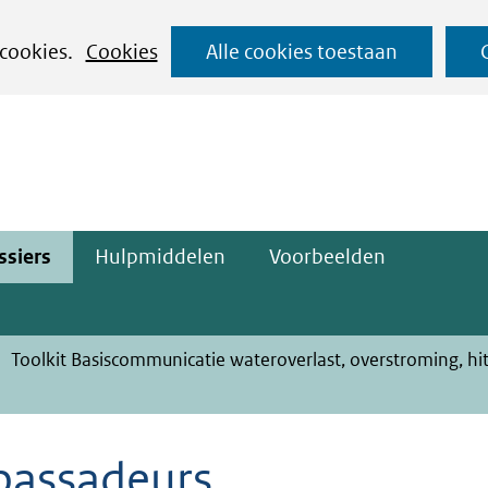
Ga
 cookies.
Cookies
Alle cookies toestaan
naar
ge)
de
inhoud
ssiers
Hulpmiddelen
Voorbeelden
Toolkit Basiscommunicatie wateroverlast, overstroming, hi
assadeurs