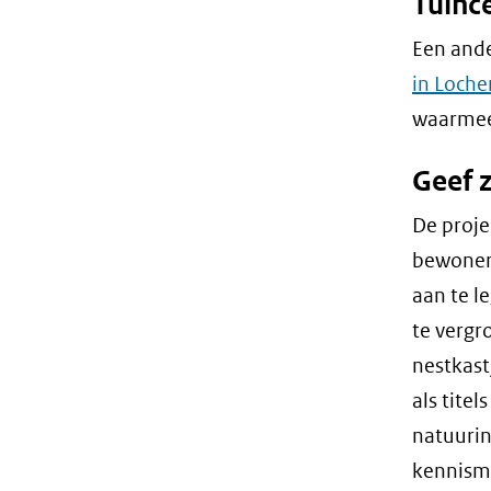
Tuinc
Een and
in Loch
waarmee 
Geef 
De proje
bewoners
aan te l
te vergr
nestkast
als tite
natuurin
kennism