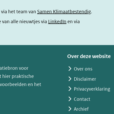
 via het team van
Samen Klimaatbestendig
.
(opent
e van alle nieuwtjes via
LinkedIn
en via
in
nieuw
venster)
(verwijst
Over deze website
naar
atiebron voor
Over ons
een
 hier praktische
andere
Disclaimer
 voorbeelden en het
website)
Privacyverklaring
Contact
Archief