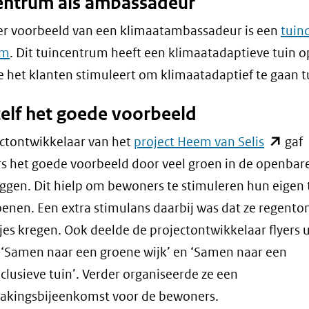
entrum als ambassadeur
er voorbeeld van een klimaatambassadeur is een
tuin
em
. Dit tuincentrum heeft een klimaatadaptieve tuin o
het klanten stimuleert om klimaatadaptief te gaan t
zelf het goede voorbeeld
(opent
ctontwikkelaar van het
project Heem van Selis
gaf
in
 het goede voorbeeld door veel groen in de openbar
nieuw
eggen. Dit hielp om bewoners te stimuleren hun eigen 
venster
oenen. Een extra stimulans daarbij was dat ze regent
(verwijs
jes kregen. Ook deelde de projectontwikkelaar flyers 
naar
ls ‘Samen naar een groene wijk’ en ‘Samen naar een
een
clusieve tuin’. Verder organiseerde ze een
andere
akingsbijeenkomst voor de bewoners.