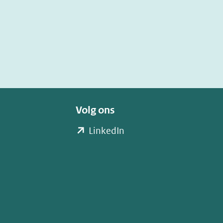
Volg ons
(opent
LinkedIn
in
nieuw
venster)
(verwijst
naar