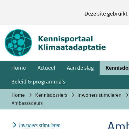
Cookies
Deze site gebruikt
instellen
Hier
(naar homepa
kan
het
gebruik
van
Home
Actueel
Aan de slag
Kennisdo
cookies
op
Beleid & programma's
deze
Home
Kennisdossiers
Inwoners stimuleren
website
Ambassadeurs
worden
toegestaan
Amb
Inwoners stimuleren
of