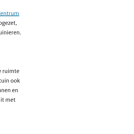
centrum
pgezet,
uinieren.
e ruimte
tuin ook
)
onnen en
t
uit met