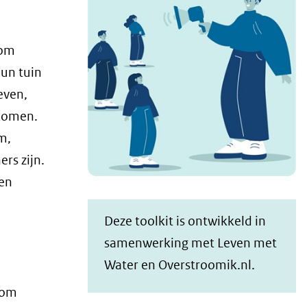
 om
hun tuin
even,
 komen.
m,
rs zijn.
ten
Deze toolkit is ontwikkeld in
samenwerking met Leven met
Water en Overstroomik.nl.
 om