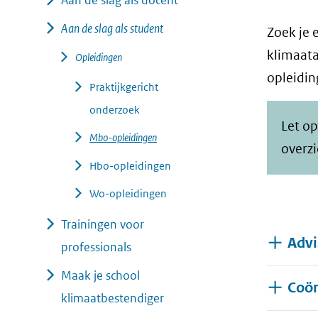
Aan de slag als docent
geweigerd.
Aan de slag als student
Zoek je 
klimaata
Opleidingen
opleidin
Praktijkgericht
onderzoek
Let op
Mbo-opleidingen
overz
Hbo-opleidingen
Wo-opleidingen
Trainingen voor
Advi
professionals
Maak je school
Coör
klimaatbestendiger