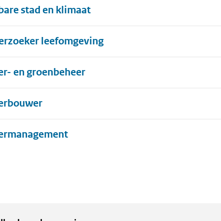
bare stad en klimaat
rzoeker leefomgeving
r- en groenbeheer
erbouwer
Uitklappen
ermanagement