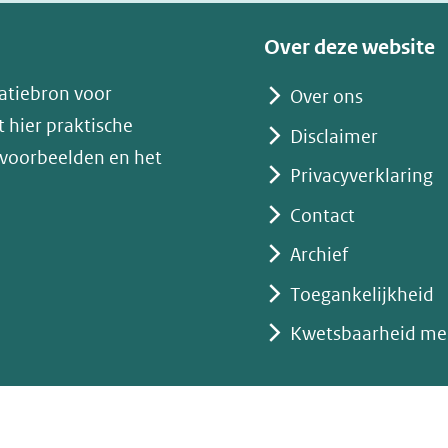
venster)
(verwijst
Over deze website
naar
atiebron voor
Over ons
een
 hier praktische
andere
Disclaimer
 voorbeelden en het
website)
Privacyverklaring
Contact
Archief
Toegankelijkheid
Kwetsbaarheid me