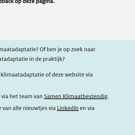
dback op deze pagina.
imaatadaptatie? Of ben je op zoek naar
tadaptatie in de praktijk?
r klimaatadaptatie of deze website via
 via het team van
Samen Klimaatbestendig
.
(opent
e van alle nieuwtjes via
LinkedIn
en via
in
nieuw