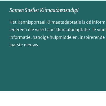
nieuw
nieuw
B
Samen Sneller Klimaatbestendig!
venster)
venster)
l
(verwijst
(verwijst
u
Het Kennisportaal Klimaatadaptatie is dé inform
naar
naar
e
iedereen die werkt aan klimaatadaptatie. Je vindt
een
een
s
informatie, handige hulpmiddelen, inspirerende
andere
andere
k
website)
website)
laatste nieuws.
y
(opent
in
nieuw
venster)
(verwijst
naar
een
andere