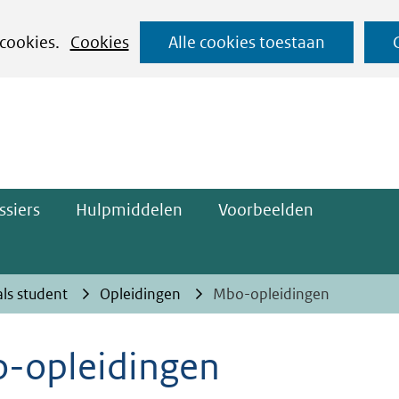
Ga
 cookies.
Cookies
Alle cookies toestaan
naar
ge)
de
inhoud
ssiers
Hulpmiddelen
Voorbeelden
als student
Opleidingen
Mbo-opleidingen
-opleidingen