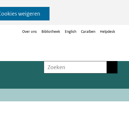
Cookies weigeren
Over ons
Bibliotheek
English
Caraïben
Helpdesk
Zoeken
Zoeken