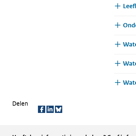
Leef
Onde
Wate
Wat
Wat
Delen
D
D
D
e
e
e