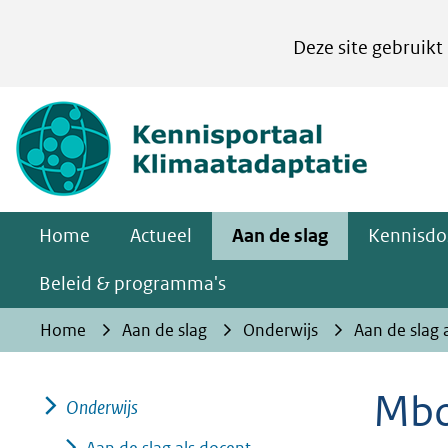
Cookies
Deze site gebruikt
instellen
Hier
(naar homepa
kan
het
gebruik
van
Home
Actueel
Aan de slag
Kennisdo
cookies
op
Beleid & programma's
deze
Home
Aan de slag
Onderwijs
Aan de slag 
website
worden
Mbo
toegestaan
Onderwijs
of