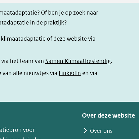
imaatadaptatie? Of ben je op zoek naar
tadaptatie in de praktijk?
r klimaatadaptatie of deze website via
 via het team van
Samen Klimaatbestendig
.
(opent
e van alle nieuwtjes via
LinkedIn
en via
in
nieuw
venster)
(verwijst
Over deze website
naar
atiebron voor
Over ons
een