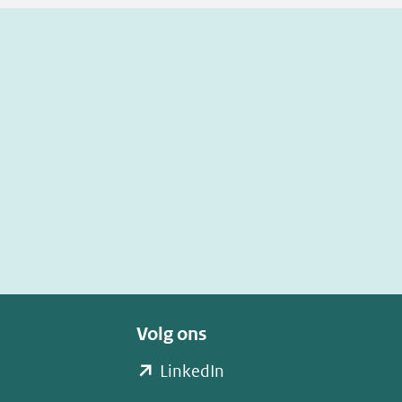
Volg ons
(opent
LinkedIn
in