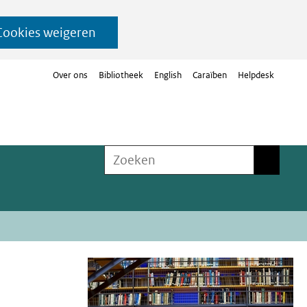
Cookies weigeren
Over ons
Bibliotheek
English
Caraïben
Helpdesk
Zoeken
Zoeken