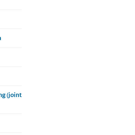
n
g (joint