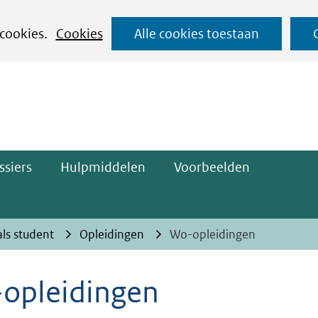
Ga
 cookies.
Cookies
Alle cookies toestaan
naar
ge)
de
inhoud
ssiers
Hulpmiddelen
Voorbeelden
als student
Opleidingen
Wo-opleidingen
opleidingen