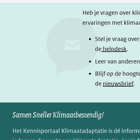
p
p
g
F
L
i
Heb je vragen over kl
a
i
n
ervaringen met klimaa
c
n
a
e
k
d
Stel je vraag ove
b
e
e
de
helpdesk
.
o
d
l
Leer van anderen
o
I
e
Blijf op de hoogt
k
n
n
de
nieuwsbrief
.
(opent
(opent
o
in
in
p
nieuw
nieuw
B
Samen Sneller Klimaatbestendig!
venster)
venster)
l
(verwijst
(verwijst
u
Het Kennisportaal Klimaatadaptatie is dé inform
naar
naar
e