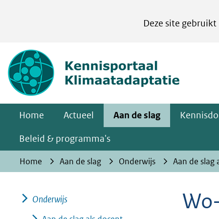
Cookies
Deze site gebruikt
instellen
Hier
(naar homepa
kan
het
gebruik
van
Home
Actueel
Aan de slag
Kennisdo
cookies
op
Beleid & programma's
deze
Home
Aan de slag
Onderwijs
Aan de slag 
website
worden
Wo-
toegestaan
Onderwijs
of