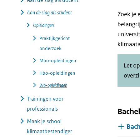
Aan de slag als docent
geweigerd.
Aan de slag als student
Zoek je 
belangri
Opleidingen
universi
Praktijkgericht
klimaata
onderzoek
Mbo-opleidingen
Let op
Hbo-opleidingen
overz
Wo-opleidingen
Trainingen voor
professionals
Bachel
Maak je school
Bach
klimaatbestendiger