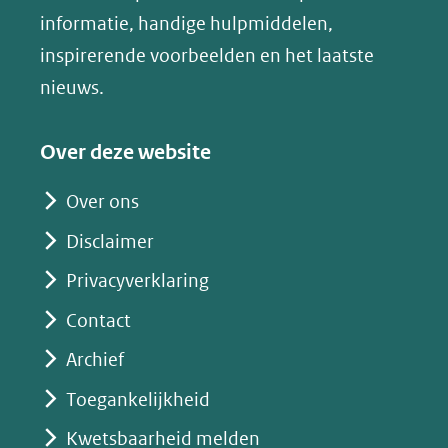
(verwijst
(verwijst
(verwijst
u
informatie, handige hulpmiddelen,
website)
naar
naar
naar
e
inspirerende voorbeelden en het laatste
een
een
een
s
nieuws.
andere
andere
andere
k
website)
website)
website)
y
Over deze website
(opent
in
Over ons
nieuw
Disclaimer
venster)
(verwijst
Privacyverklaring
naar
Contact
een
Archief
andere
website)
Toegankelijkheid
Kwetsbaarheid melden