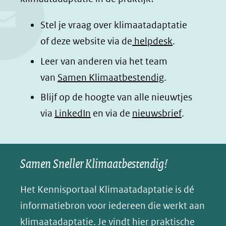
n
n
n
p
o
o
o
a
Stel je vraag over klimaatadaptatie
p
p
p
g
of deze website via de
helpdesk
.
F
L
W
i
Leer van anderen via het team
a
i
h
n
van
Samen Klimaatbestendig
.
c
n
a
a
e
k
t
d
Blijf op de hoogte van alle nieuwtjes
b
e
s
e
(opent
via
LinkedIn
en via de
nieuwsbrief
.
o
d
a
l
in
o
I
p
e
nieuw
k
n
p
n
Samen Sneller Klimaatbestendig!
venster)
(opent
(opent
(opent
o
(verwijst
in
in
in
p
Het Kennisportaal Klimaatadaptatie is dé
naar
nieuw
nieuw
nieuw
B
informatiebron voor iedereen die werkt aan
een
venster)
venster)
venster)
l
klimaatadaptatie. Je vindt hier praktische
andere