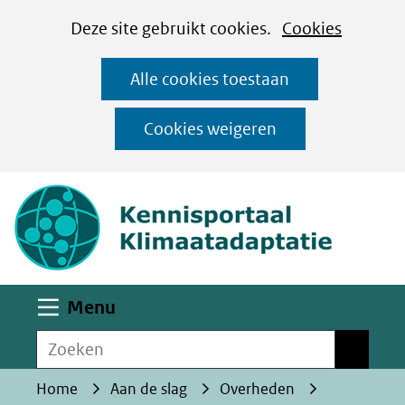
Cookies
Ga
Hier
Deze site gebruikt cookies.
Cookies
instellen
naar
kan
Alle cookies toestaan
de
het
inhoud
gebruik
Cookies weigeren
van
(naar homepa
cookies
op
deze
website
worden
Uitklappen
Menu
toegestaan
Zoeken
of
Zoeken
geweigerd.
Home
Aan de slag
Overheden