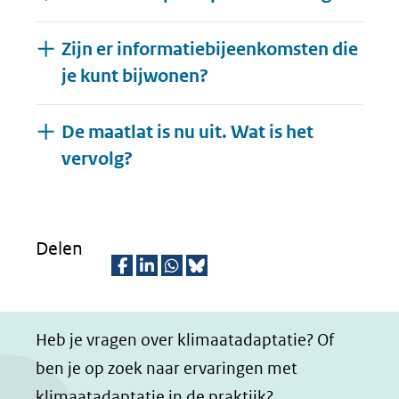
Zijn er informatiebijeenkomsten die
je kunt bijwonen?
De maatlat is nu uit. Wat is het
Uitklappen
vervolg?
Delen
D
D
D
D
e
e
e
e
Heb je vragen over klimaatadaptatie? Of
l
l
l
z
ben je op zoek naar ervaringen met
e
e
e
e
klimaatadaptatie in de praktijk?