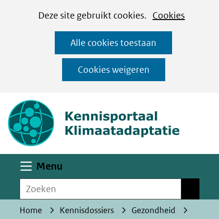
Cookies
Ga
Hier
Deze site gebruikt cookies.
Cookies
instellen
naar
kan
Alle cookies toestaan
de
het
inhoud
gebruik
Cookies weigeren
van
(naar homepa
cookies
op
deze
website
worden
Uitklappen
Menu
toegestaan
Zoeken
of
Zoeken
geweigerd.
Home
Kennisdossiers
Gezondheid