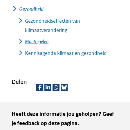
Gezondheid
Gezondheidseffecten van
klimaatverandering
Maatregelen
Kennisagenda klimaat en gezondheid
Delen
D
D
D
D
e
e
e
e
Kopie
Heeft deze informatie jou geholpen? Geef
l
l
l
z
van
je feedback op deze pagina.
e
e
e
e