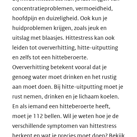
concentratieproblemen, vermoeidheid,
een
andere
hoofdpijn en duizeligheid. Ook kun je
andere
website)
huidproblemen krijgen, zoals jeuk en
website)
uitslag met blaasjes. Hittestress kan ook
leiden tot oververhitting, hitte-uitputting
en zelfs tot een hitteberoerte.
Oververhitting betekent vooral dat je
genoeg water moet drinken en het rustig
aan moet doen. Bij hitte-uitputting moet je
rust nemen, drinken en je lichaam koelen.
En als iemand een hitteberoerte heeft,
moet je 112 bellen. Wil je weten hoe je de
verschillende symptomen van hittestress
herkent en wat je precies moet doen? Bekijk