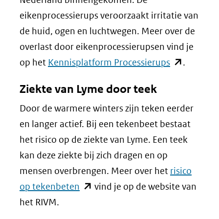
eikenprocessierups veroorzaakt irritatie van
de huid, ogen en luchtwegen. Meer over de
overlast door eikenprocessierupsen vind je
(opent
op het
Kennisplatform Processierups
.
in
Ziekte van Lyme door teek
nieuw
Door de warmere winters zijn teken eerder
venster)
en langer actief. Bij een tekenbeet bestaat
(verwijst
het risico op de ziekte van Lyme. Een teek
naar
kan deze ziekte bij zich dragen en op
een
mensen overbrengen. Meer over het
risico
andere
(opent
op tekenbeten
vind je op de website van
website)
in
het RIVM.
nieuw