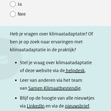
Paginawaardering
n
n
n
p
Ja
o
o
o
a
Nee
p
p
p
g
F
L
W
i
a
i
h
n
Heb je vragen over klimaatadaptatie? Of
c
n
a
a
ben je op zoek naar ervaringen met
e
k
t
d
klimaatadaptatie in de praktijk?
b
e
s
e
o
d
a
l
Stel je vraag over klimaatadaptatie
o
I
p
e
of deze website via de
helpdesk
.
k
n
p
n
Leer van anderen via het team
(opent
(opent
(opent
o
van
Samen Klimaatbestendig
.
in
in
in
p
Blijf op de hoogte van alle nieuwtjes
nieuw
nieuw
nieuw
B
(opent
via
LinkedIn
venster)
venster)
en via de
venster)
nieuwsbrief
.
l