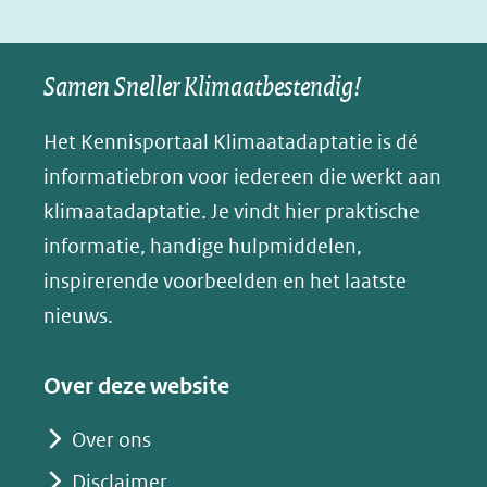
(verwijst
(verwijst
(verwijst
in
u
naar
naar
naar
e
nieuw
een
een
een
s
Samen Sneller Klimaatbestendig!
venster)
andere
andere
andere
k
(verwijst
website)
website)
website)
Het Kennisportaal Klimaatadaptatie is dé
y
naar
(opent
informatiebron voor iedereen die werkt aan
een
in
klimaatadaptatie. Je vindt hier praktische
andere
nieuw
informatie, handige hulpmiddelen,
website)
venster)
inspirerende voorbeelden en het laatste
(verwijst
nieuws.
naar
een
Over deze website
andere
website)
Over ons
Disclaimer