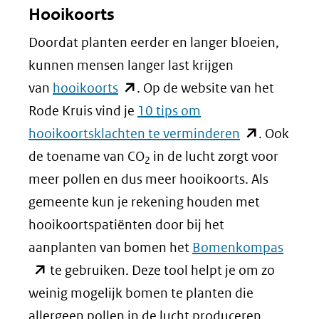
Hooikoorts
venster)
Doordat planten eerder en langer bloeien,
(verwijst
kunnen mensen langer last krijgen
naar
(opent
van
hooikoorts
. Op de website van het
een
in
Rode Kruis vind je
10 tips om
andere
nieuw
(opent
hooikoortsklachten te verminderen
. Ook
website)
venster)
in
de toename van CO
in de lucht zorgt voor
2
(verwijst
nieuw
meer pollen en dus meer hooikoorts. Als
naar
venster)
gemeente kun je rekening houden met
een
(verwijst
hooikoortspatiënten door bij het
andere
naar
(open
aanplanten van bomen het
Bomenkompas
website)
een
in
te gebruiken. Deze tool helpt je om zo
andere
nieuw
weinig mogelijk bomen te planten die
website)
venste
allergeen pollen in de lucht produceren.