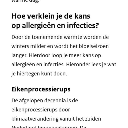
andere
een
Hoe verklein je de kans
website)
ande
op allergieën en infecties?
websi
Door de toenemende warmte worden de
winters milder en wordt het bloeiseizoen
langer. Hierdoor loop je meer kans op
allergieën en infecties. Hieronder lees je wat
je hiertegen kunt doen.
Eikenprocessierups
De afgelopen decennia is de
eikenprocessierups door
klimaatverandering vanuit het zuiden
Nederland binnengekomen. De