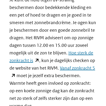
beschermen door bedekkende kleding en
een pet of hoed te dragen en je goed in te
smeren met zonnebrandcrème. Je ogen kun
je beschermen door een goede zonnebril te
dragen. Het RIVM adviseert om op zonnige
dagen tussen 12.00 en 15.00 uur zoveel
mogelijk uit de zon te blijven.
Hoe sterk de
(opent
zonkracht is
, kun je dagelijks checken op
in
(open
de website van het RIVM.
Vanaf zonkracht 5
nieuw
in
moet je jezelf extra beschermen.
venster)
nieu
Warmte heeft geen invloed op zonkracht:
(verwijst
venst
op een koele zonnige dag kan de zonkracht
naar
(verw
net zo sterk of zelfs sterker zijn dan op een
een
naar
warme dag.