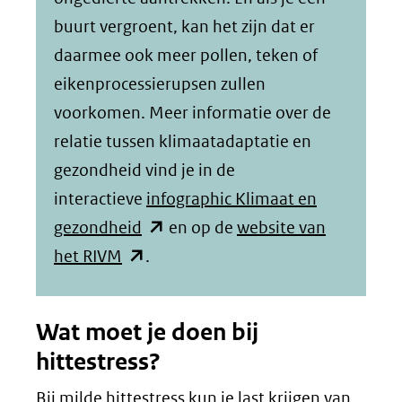
buurt vergroent, kan het zijn dat er
daarmee ook meer pollen, teken of
eikenprocessierupsen zullen
voorkomen. Meer informatie over de
relatie tussen klimaatadaptatie en
gezondheid vind je in de
interactieve
infographic Klimaat en
(opent
gezondheid
en op de
website van
(opent
in
het RIVM
.
in
nieuw
nieuw
venster)
Wat moet je doen bij
venster)
(verwijst
hittestress?
(verwijst
naar
Bij milde hittestress kun je last krijgen van
naar
een