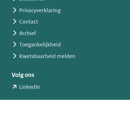
Privacyverklaring
Contact
Archief
Toegankelijkheid
Kwetsbaarheid melden
Volg ons
(opent
LinkedIn
in
nieuw
venster)
(verwijst