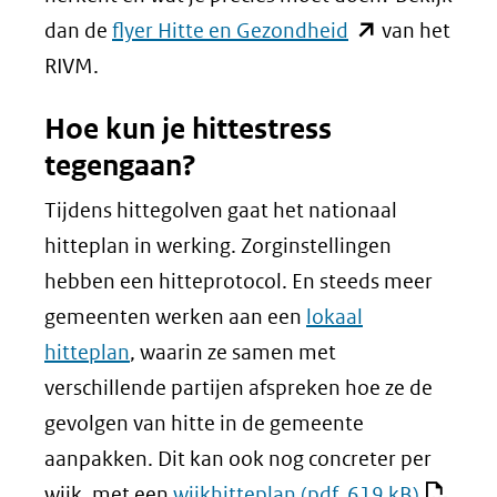
(opent
dan de
flyer Hitte en Gezondheid
van het
in
RIVM.
nieuw
Hoe kun je hittestress
venster)
tegengaan?
(verwijst
naar
Tijdens hittegolven gaat het nationaal
een
hitteplan in werking. Zorginstellingen
andere
hebben een hitteprotocol. En steeds meer
website)
gemeenten werken aan een
lokaal
hitteplan
, waarin ze samen met
verschillende partijen afspreken hoe ze de
gevolgen van hitte in de gemeente
aanpakken. Dit kan ook nog concreter per
wijk, met een
wijkhitteplan
(pdf, 619 kB)