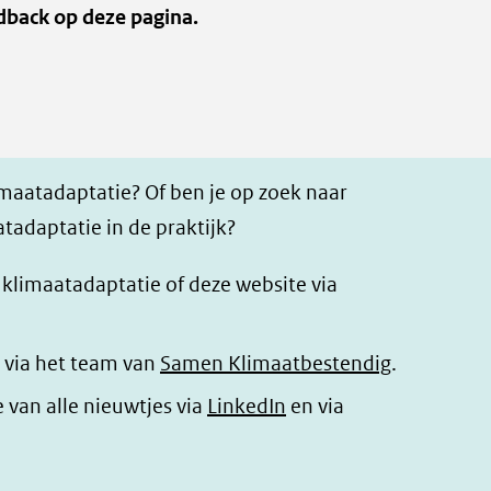
een
dback op deze pagina.
andere
website)
imaatadaptatie? Of ben je op zoek naar
tadaptatie in de praktijk?
r klimaatadaptatie of deze website via
 via het team van
Samen Klimaatbestendig
.
(opent
e van alle nieuwtjes via
LinkedIn
en via
in
nieuw