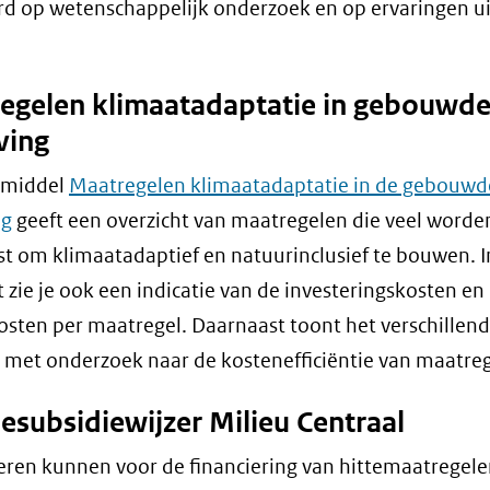
nieuw
d op wetenschappelijk onderzoek en op ervaringen ui
venster)
(verwijst
egelen klimaatadaptatie in gebouwd
naar
ving
een
andere
pmiddel
Maatregelen klimaatadaptatie in de gebouwd
website)
ng
geeft een overzicht van maatregelen die veel worde
t om klimaatadaptief en natuurinclusief te bouwen. I
t zie je ook een indicatie van de investeringskosten en
sten per maatregel. Daarnaast toont het verschillen
met onderzoek naar de kostenefficiëntie van maatreg
esubsidiewijzer Milieu Centraal
ieren kunnen voor de financiering van hittemaatregel