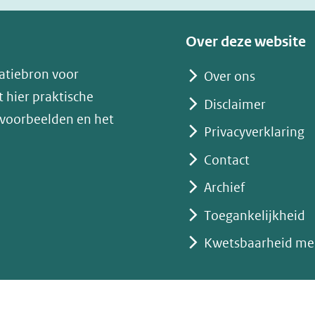
venster)
(verwijst
Over deze website
naar
atiebron voor
Over ons
een
 hier praktische
andere
Disclaimer
 voorbeelden en het
website)
Privacyverklaring
Contact
Archief
Toegankelijkheid
Kwetsbaarheid me