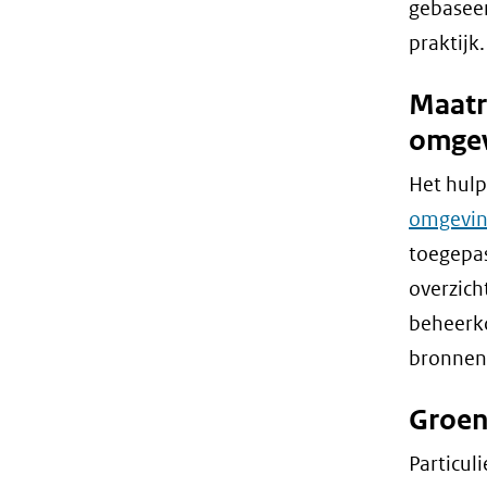
gebaseer
praktijk.
Maatr
omge
Het hul
omgevi
toegepas
overzich
beheerko
bronnen 
Groen
Particul