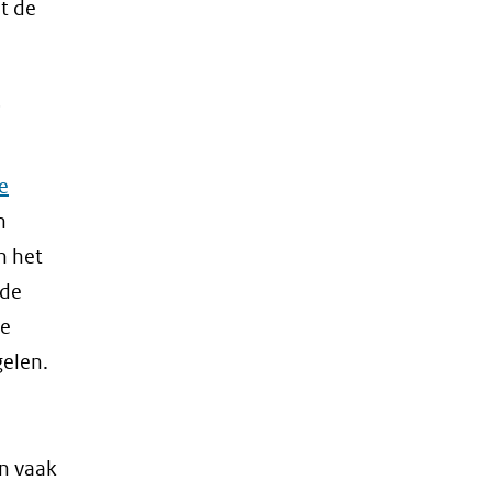
t de
e
e
n
n het
 de
de
elen.
en vaak