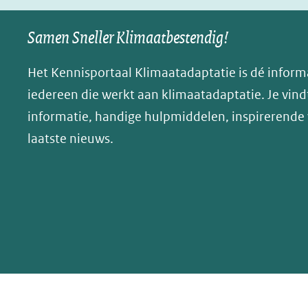
nieuw
nieuw
B
Samen Sneller Klimaatbestendig!
venster)
venster)
l
(verwijst
(verwijst
u
Het Kennisportaal Klimaatadaptatie is dé inform
naar
naar
e
iedereen die werkt aan klimaatadaptatie. Je vindt
een
een
s
informatie, handige hulpmiddelen, inspirerende
andere
andere
k
website)
website)
laatste nieuws.
y
(opent
in
nieuw
venster)
(verwijst
naar
een
andere