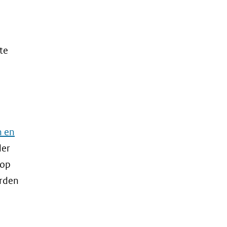
te
n en
der
 op
orden