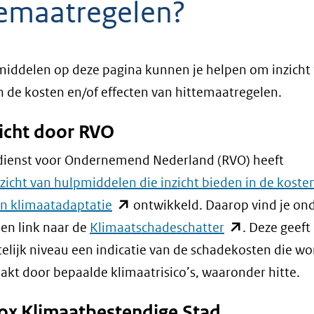
temaatregelen?
iddelen op deze pagina kunnen je helpen om inzicht 
in de kosten en/of effecten van hittemaatregelen.
icht door RVO
dienst voor Ondernemend Nederland (RVO) heeft
zicht van hulpmiddelen die inzicht bieden in de koste
(opent
n klimaatadaptatie
ontwikkeld. Daarop vind je on
in
(opent
en link naar de
Klimaatschadeschatter
. Deze geeft
nieuw
in
lijk niveau een indicatie van de schadekosten die w
venster)
nieuw
akt door bepaalde klimaatrisico’s, waaronder hitte.
(verwijst
venster)
ox Klimaatbestendige Stad