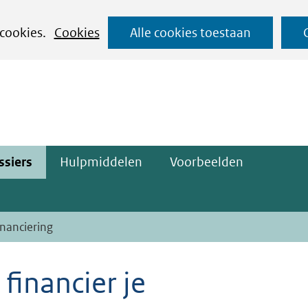
Ga
 cookies.
Cookies
Alle cookies toestaan
naar
ge)
de
inhoud
ssiers
Hulpmiddelen
Voorbeelden
inanciering
financier je