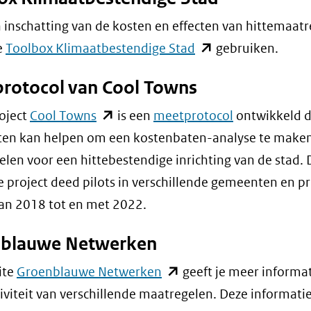
naar
(verwijst
een
naar
 inschatting van de kosten en effecten van hittemaat
andere
een
(opent
e
Toolbox Klimaatbestendige Stad
gebruiken.
website)
andere
in
rotocol van Cool Towns
website)
nieuw
venster)
(opent
roject
Cool Towns
is een
meetprotocol
ontwikkeld d
(verwijst
in
en kan helpen om een kostenbaten-analyse te make
naar
nieuw
len voor een hittebestendige inrichting van de stad. 
een
venster)
 project deed pilots in verschillende gemeenten en pr
andere
(verwijst
van 2018 tot en met 2022.
website)
naar
blauwe Netwerken
een
andere
(opent
ite
Groenblauwe Netwerken
geeft je meer informat
website)
in
tiviteit van verschillende maatregelen. Deze informatie