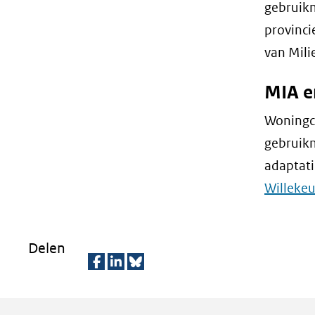
gebruikm
provinci
van Mili
MIA e
Woningc
gebruikm
adaptati
Willekeu
Delen
D
D
D
e
e
e