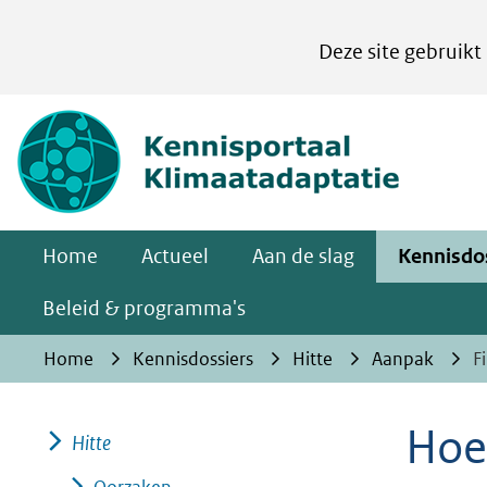
Cookies
Deze site gebruikt
instellen
Hier
(naar homepa
kan
het
gebruik
van
Home
Actueel
Aan de slag
Kennisdo
cookies
op
Beleid & programma's
deze
Home
Kennisdossiers
Hitte
Aanpak
F
website
worden
Hoe 
toegestaan
Hitte
of