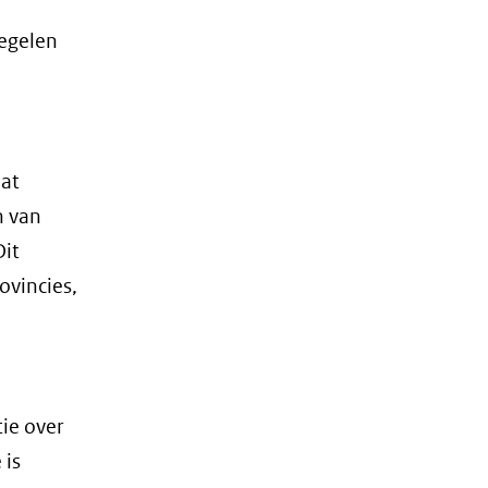
regelen
at
n van
Dit
ovincies,
ie over
 is