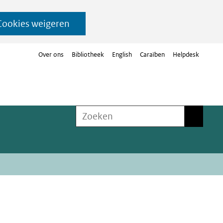
Cookies weigeren
Over ons
Bibliotheek
English
Caraïben
Helpdesk
Zoeken
Zoeken