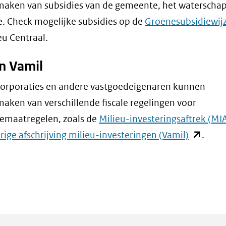
aken van subsidies van de gemeente, het waterschap
e. Check mogelijke subsidies op de
Groenesubsidiewij
eu Centraal.
n Vamil
orporaties en andere vastgoedeigenaren kunnen
aken van verschillende fiscale regelingen voor
emaatregelen, zoals de
Milieu-investeringsaftrek (MI
(opent
rige afschrijving milieu-investeringen (Vamil)
.
in
nieuw
venster)
(verwijst
naar