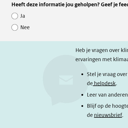
Kopie
Heeft deze informatie jou geholpen? Geef je fee
l
l
z
van
e
e
e
Ja
Paginawaardering
n
n
p
Nee
o
o
a
p
p
g
F
L
i
Heb je vragen over kl
a
i
n
ervaringen met klimaa
c
n
a
e
k
d
Stel je vraag ove
b
e
e
de
helpdesk
.
o
d
l
Leer van anderen
o
I
e
Blijf op de hoogt
k
n
n
de
nieuwsbrief
.
(opent
(opent
o
in
in
p