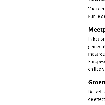
Voor een
kun je d
Meetp
In het p
gemeent
maatrege
Europese
en liep 
Groen
De webs
de effec