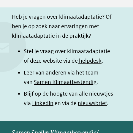
F
L
W
i
a
i
h
n
Heb je vragen over klimaatadaptatie? Of
c
n
a
a
ben je op zoek naar ervaringen met
e
k
t
d
klimaatadaptatie in de praktijk?
b
e
s
e
o
d
a
l
Stel je vraag over klimaatadaptatie
o
I
p
e
of deze website via de
helpdesk
.
k
n
p
n
Leer van anderen via het team
(opent
(opent
(opent
o
van
Samen Klimaatbestendig
.
in
in
in
p
Blijf op de hoogte van alle nieuwtjes
nieuw
nieuw
nieuw
B
(opent
via
LinkedIn
venster)
venster)
en via de
venster)
nieuwsbrief
.
l
(verwijst
(verwijst
(verwijst
in
u
naar
naar
naar
e
nieuw
een
een
een
s
Samen Sneller Klimaatbestendig!
venster)