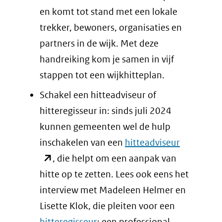
en komt tot stand met een lokale
trekker, bewoners, organisaties en
partners in de wijk. Met deze
handreiking kom je samen in vijf
stappen tot een wijkhitteplan.
Schakel een hitteadviseur of
hitteregisseur in: sinds juli 2024
kunnen gemeenten wel de hulp
(opent
inschakelen van een
hitteadviseur
in
, die helpt om een aanpak van
nieuw
hitte op te zetten. Lees ook eens het
venster)
interview met Madeleen Helmer en
(verwijst
Lisette Klok, die pleiten voor een
naar
hitteregisseur
: een professional