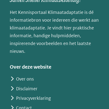
andere
andere
andere
k
(verwijst
website)
website)
website)
Het Kennisportaal Klimaatadaptatie is dé
y
naar
(opent
informatiebron voor iedereen die werkt aan
een
in
klimaatadaptatie. Je vindt hier praktische
andere
nieuw
informatie, handige hulpmiddelen,
website)
venster)
inspirerende voorbeelden en het laatste
(verwijst
nieuws.
naar
een
Over deze website
andere
website)
Over ons
Disclaimer
Privacyverklaring
Contact