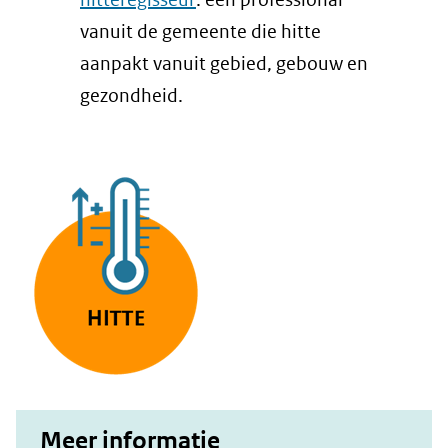
een
vanuit de gemeente die hitte
andere
aanpakt vanuit gebied, gebouw en
website)
gezondheid.
Meer informatie