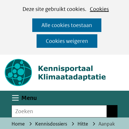
Cookies
Ga
Hier
Deze site gebruikt cookies.
Cookies
instellen
naar
kan
Alle cookies toestaan
de
het
inhoud
gebruik
Cookies weigeren
van
(naar homepa
cookies
op
deze
website
worden
Uitklappen
Menu
toegestaan
Zoeken
of
Zoeken
geweigerd.
Home
Kennisdossiers
Hitte
Aanpak