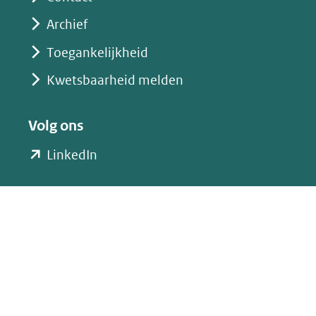
Archief
Toegankelijkheid
Kwetsbaarheid melden
Volg ons
(opent
LinkedIn
in
nieuw
venster)
(verwijst
naar
een
andere