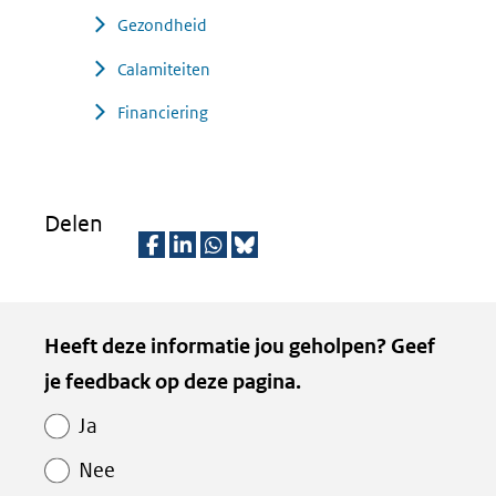
Gezondheid
Calamiteiten
Financiering
Delen
D
D
D
D
e
e
e
e
Kopie
Heeft deze informatie jou geholpen? Geef
l
l
l
z
van
je feedback op deze pagina.
e
e
e
e
Paginawaardering
n
n
n
p
Ja
o
o
o
a
Nee
p
p
p
g