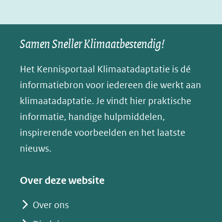
in
nieuw
Samen Sneller Klimaatbestendig!
venster)
(verwijst
Het Kennisportaal Klimaatadaptatie is dé
naar
informatiebron voor iedereen die werkt aan
een
klimaatadaptatie. Je vindt hier praktische
andere
informatie, handige hulpmiddelen,
website)
inspirerende voorbeelden en het laatste
nieuws.
Over deze website
Over ons