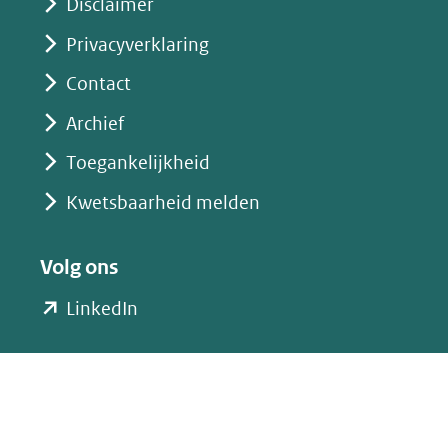
Disclaimer
Privacyverklaring
Contact
Archief
Toegankelijkheid
Kwetsbaarheid melden
Volg ons
(opent
LinkedIn
in
nieuw
venster)
(verwijst