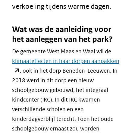
verkoeling tijdens warme dagen.
Wat was de aanleiding voor
het aanleggen van het park?
De gemeente West Maas en Waal wil de
(open
klimaateffecten in haar dorpen aanpakken
in
, ook in het dorp Beneden-Leeuwen. In
nieuw
2018 werd in dit dorp een nieuw
venste
schoolgebouw gebouwd, het integraal
(verwi
kindcenter (IKC). In dit IKC kwamen
naar
verschillende scholen en een
een
kinderdagverblijf terecht. Toen het oude
ander
schoolgebouw ernaast zou worden