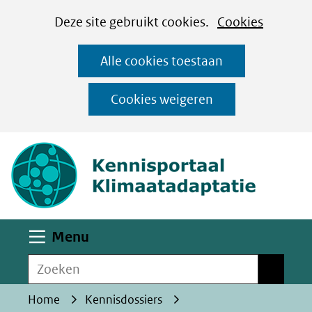
Cookies
Ga
Hier
Deze site gebruikt cookies.
Cookies
instellen
naar
kan
Alle cookies toestaan
de
het
inhoud
gebruik
Cookies weigeren
van
(naar homepa
cookies
op
deze
website
worden
Uitklappen
Menu
toegestaan
Zoeken
of
Zoeken
geweigerd.
Home
Kennisdossiers