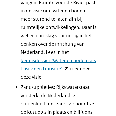
vangen. Ruimte voor de Rivier past
in de visie om water en bodem
meer sturend te laten zijn bij
ruimtelijke ontwikkelingen. Daar is
wel een omslag voor nodig in het
denken over de inrichting van
Nederland. Lees in het
kennisdossier ‘Water en bodem als
(opent
basis: een transitie
’
meer over
in
deze visie.
nieuw
Zandsuppleties: Rijkswaterstaat
venster)
versterkt de Nederlandse
(verwijst
duinenkust met zand. Zo houdt ze
naar
de kust op zijn plaats en blijft ons