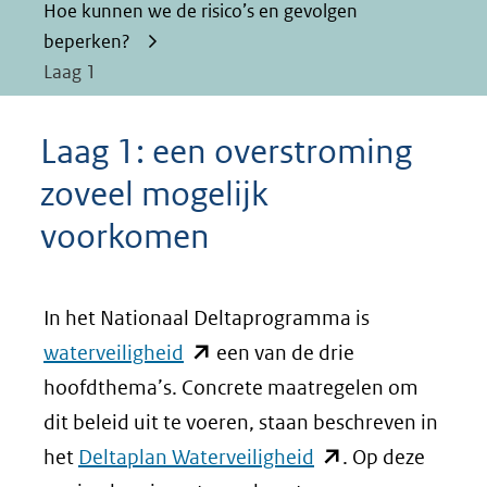
Hoe kunnen we de risico’s en gevolgen
beperken?
Laag 1
Laag 1: een overstroming
zoveel mogelijk
voorkomen
In het Nationaal Deltaprogramma is
(opent
waterveiligheid
een van de drie
in
hoofdthema’s. Concrete maatregelen om
nieuw
dit beleid uit te voeren, staan beschreven in
venster)
(opent
het
Deltaplan Waterveiligheid
. Op deze