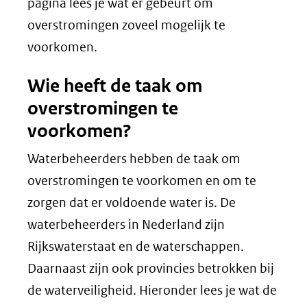
(verwijst
in
pagina lees je wat er gebeurt om
naar
nieuw
overstromingen zoveel mogelijk te
een
venster)
voorkomen.
andere
(verwijst
Wie heeft de taak om
website)
naar
overstromingen te
een
voorkomen?
andere
website)
Waterbeheerders hebben de taak om
overstromingen te voorkomen en om te
zorgen dat er voldoende water is. De
waterbeheerders in Nederland zijn
Rijkswaterstaat en de waterschappen.
Daarnaast zijn ook provincies betrokken bij
de waterveiligheid. Hieronder lees je wat de