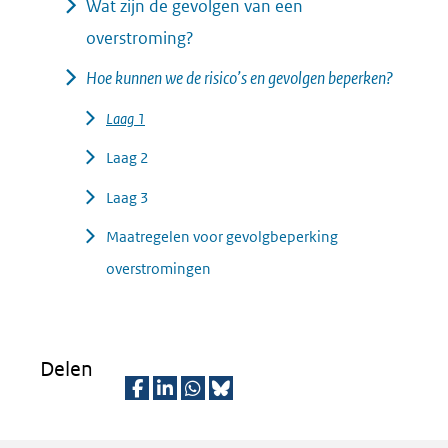
Wat zijn de gevolgen van een
overstroming?
Hoe kunnen we de risico’s en gevolgen beperken?
Laag 1
Laag 2
Laag 3
Maatregelen voor gevolgbeperking
overstromingen
Delen
D
D
D
D