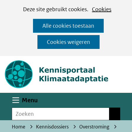
Cookies
Ga
Hier
Deze site gebruikt cookies.
Cookies
instellen
naar
kan
Alle cookies toestaan
de
het
inhoud
gebruik
Cookies weigeren
van
(naar homepa
cookies
op
deze
website
worden
Uitklappen
Menu
toegestaan
Zoeken
of
Zoeken
geweigerd.
Home
Kennisdossiers
Overstroming