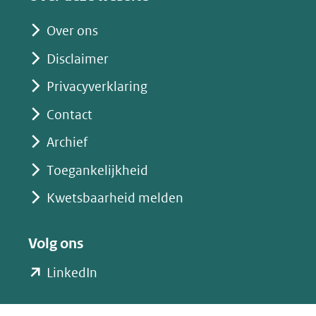
andere
website)
Over ons
Disclaimer
Privacyverklaring
Contact
Archief
Toegankelijkheid
Kwetsbaarheid melden
Volg ons
(opent
LinkedIn
in