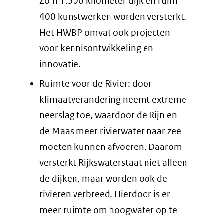
een
Zo’n 1.500 kilometer dijk en ruim
andere
400 kunstwerken worden versterkt.
website)
Het HWBP omvat ook projecten
voor kennisontwikkeling en
innovatie.
Ruimte voor de Rivier: door
klimaatverandering neemt extreme
neerslag toe, waardoor de Rijn en
de Maas meer rivierwater naar zee
moeten kunnen afvoeren. Daarom
versterkt Rijkswaterstaat niet alleen
de dijken, maar worden ook de
rivieren verbreed. Hierdoor is er
meer ruimte om hoogwater op te