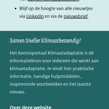
in
in
in
p
Blijf op de hoogte van alle nieuwtjes
nieuw
nieuw
nieuw
B
(opent
via
LinkedIn
venster)
venster)
en via de
venster)
nieuwsbrief
.
l
(verwijst
(verwijst
(verwijst
in
u
naar
naar
naar
e
nieuw
een
een
een
s
Samen Sneller Klimaatbestendig!
venster)
andere
andere
andere
k
(verwijst
website)
website)
website)
Het Kennisportaal Klimaatadaptatie is dé
y
naar
(opent
informatiebron voor iedereen die werkt aan
een
in
klimaatadaptatie. Je vindt hier praktische
andere
nieuw
informatie, handige hulpmiddelen,
website)
venster)
inspirerende voorbeelden en het laatste
(verwijst
nieuws.
naar
een
Over deze website