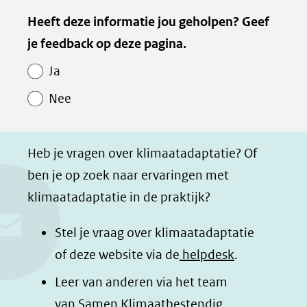
e
e
e
e
Kopie
Heeft deze informatie jou geholpen? Geef
l
l
l
z
van
je feedback op deze pagina.
e
e
e
e
Paginawaardering
n
n
n
p
Ja
o
o
o
a
Nee
p
p
p
g
F
L
W
i
a
i
h
n
Heb je vragen over klimaatadaptatie? Of
c
n
a
a
ben je op zoek naar ervaringen met
e
k
t
d
klimaatadaptatie in de praktijk?
b
e
s
e
o
d
a
l
Stel je vraag over klimaatadaptatie
o
I
p
e
of deze website via de
helpdesk
.
k
n
p
n
Leer van anderen via het team
(opent
(opent
(opent
o
van
Samen Klimaatbestendig
.