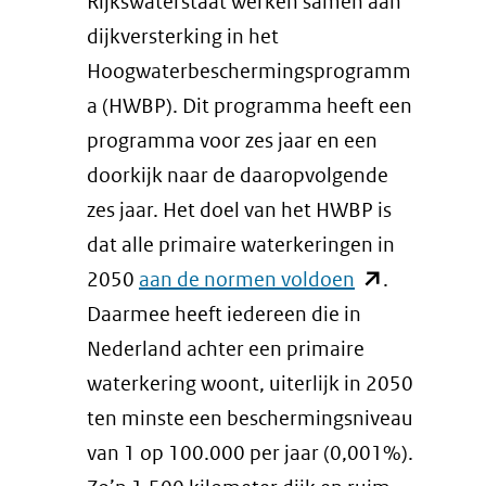
Rijkswaterstaat werken samen aan
dijkversterking in het
Hoogwaterbeschermingsprogramm
a (HWBP). Dit programma heeft een
programma voor zes jaar en een
doorkijk naar de daaropvolgende
zes jaar. Het doel van het HWBP is
dat alle primaire waterkeringen in
(opent
2050
aan de normen voldoen
.
in
Daarmee heeft iedereen die in
nieuw
Nederland achter een primaire
venster)
waterkering woont, uiterlijk in 2050
(verwijst
ten minste een beschermingsniveau
naar
van 1 op 100.000 per jaar (0,001%).