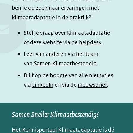
c
n
a
a
ben je op zoek naar ervaringen met
e
k
t
d
klimaatadaptatie in de praktijk?
b
e
s
e
o
d
a
l
Stel je vraag over klimaatadaptatie
o
I
p
e
of deze website via de
helpdesk
.
k
n
p
n
Leer van anderen via het team
(opent
(opent
(opent
o
van
Samen Klimaatbestendig
.
in
in
in
p
Blijf op de hoogte van alle nieuwtjes
nieuw
nieuw
nieuw
B
(opent
via
LinkedIn
venster)
venster)
en via de
venster)
nieuwsbrief
.
l
(verwijst
(verwijst
(verwijst
in
u
naar
naar
naar
e
nieuw
een
een
een
s
Samen Sneller Klimaatbestendig!
venster)
andere
andere
andere
k
(verwijst
website)
website)
website)
Het Kennisportaal Klimaatadaptatie is dé
y
naar