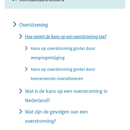
nieuw
in
venster)
nieuw
(verwijst
Overstroming
venster)
naar
(verwijst
Hoe neemt de kans op een overstroming toe?
een
naar
Kans op overstroming groter door
andere
een
zeespiegelstijging
website)
andere
Kans op overstroming groter door
website)
toenemende rivierafvoeren
Wat is de kans op een overstroming in
Nederland?
Wat zijn de gevolgen van een
overstroming?