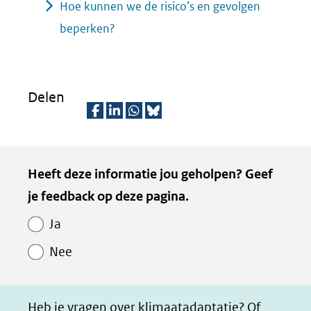
Hoe kunnen we de risico’s en gevolgen
beperken?
Delen
D
D
D
D
e
e
e
e
Kopie
Heeft deze informatie jou geholpen? Geef
l
l
l
z
van
je feedback op deze pagina.
e
e
e
e
Paginawaardering
n
n
n
p
Ja
o
o
o
a
Nee
p
p
p
g
F
L
W
i
a
i
h
n
Heb je vragen over klimaatadaptatie? Of