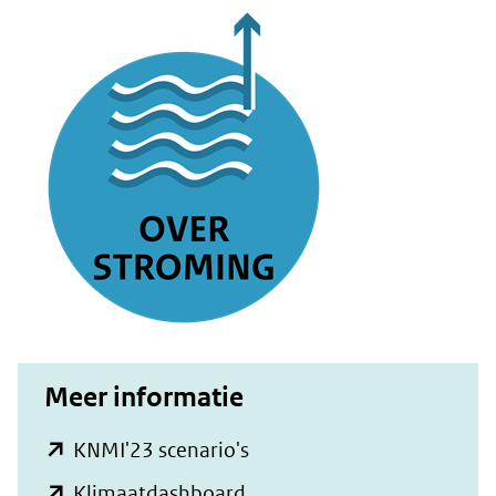
Meer informatie
(opent
KNMI'23 scenario's
in
(opent
Klimaatdashboard