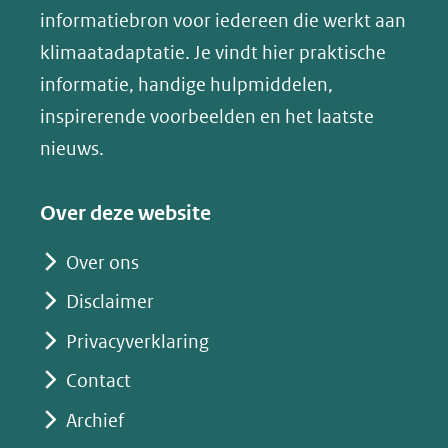
(opent
informatiebron voor iedereen die werkt aan
een
in
klimaatadaptatie. Je vindt hier praktische
andere
nieuw
informatie, handige hulpmiddelen,
website)
venster)
inspirerende voorbeelden en het laatste
(verwijst
nieuws.
naar
een
Over deze website
andere
website)
Over ons
Disclaimer
Privacyverklaring
Contact
Archief