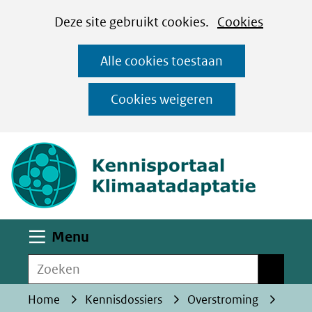
Cookies
Ga
Hier
Deze site gebruikt cookies.
Cookies
instellen
naar
kan
Alle cookies toestaan
de
het
inhoud
gebruik
Cookies weigeren
van
(naar homepa
cookies
op
deze
website
worden
Uitklappen
Menu
toegestaan
Zoeken
of
Zoeken
geweigerd.
Home
Kennisdossiers
Overstroming