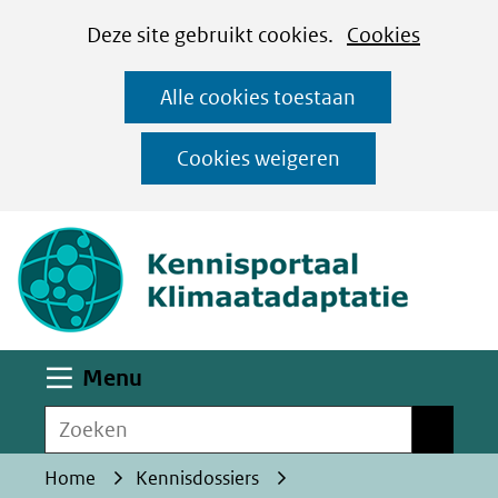
Cookies
Ga
Hier
Deze site gebruikt cookies.
Cookies
instellen
naar
kan
Alle cookies toestaan
de
het
inhoud
gebruik
Cookies weigeren
van
(naar homepa
cookies
op
deze
website
worden
Uitklappen
Menu
toegestaan
Zoeken
of
Zoeken
geweigerd.
Home
Kennisdossiers