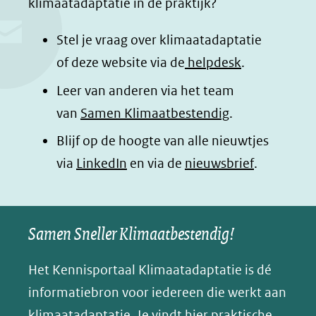
klimaatadaptatie in de praktijk?
b
e
s
e
o
d
a
l
Stel je vraag over klimaatadaptatie
o
I
p
e
of deze website via de
helpdesk
.
k
n
p
n
Leer van anderen via het team
(opent
(opent
(opent
o
van
Samen Klimaatbestendig
.
in
in
in
p
Blijf op de hoogte van alle nieuwtjes
nieuw
nieuw
nieuw
B
(opent
via
LinkedIn
venster)
venster)
en via de
venster)
nieuwsbrief
.
l
(verwijst
(verwijst
(verwijst
in
u
naar
naar
naar
e
nieuw
een
een
een
s
Samen Sneller Klimaatbestendig!
venster)
andere
andere
andere
k
(verwijst
website)
website)
website)
Het Kennisportaal Klimaatadaptatie is dé
y
naar
(opent
informatiebron voor iedereen die werkt aan
een
in
klimaatadaptatie. Je vindt hier praktische