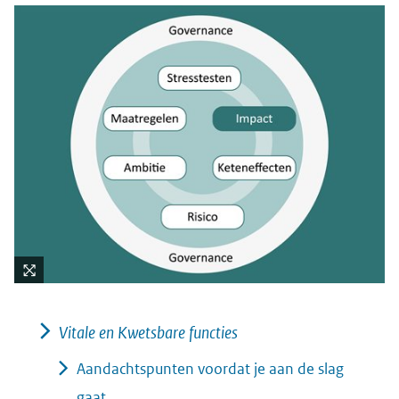
venster)
(verwijst
naar
een
andere
website)
Kli
k
Vitale en Kwetsbare functies
vo
or
Aandachtspunten voordat je aan de slag
ee
gaat