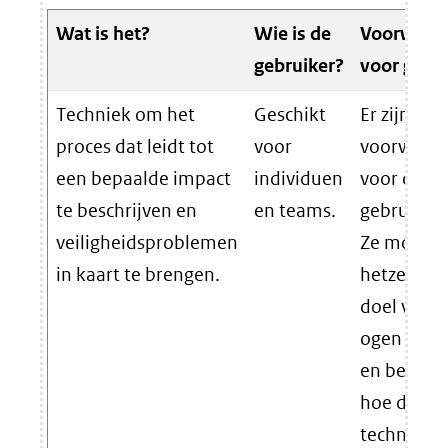
Wat is het?
Wie is de
Voorwaar
gebruiker?
voor gebr
Techniek om het
Geschikt
Er zijn wei
proces dat leidt tot
voor
voorwaar
een bepaalde impact
individuen
voor de
te beschrijven en
en teams.
gebruikers
veiligheidsproblemen
Ze moete
in kaart te brengen.
hetzelfde
doel voor
ogen heb
en begrijp
hoe de
techniek