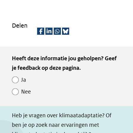
Delen
D
D
D
D
e
e
e
e
Kopie
Heeft deze informatie jou geholpen? Geef
l
l
l
z
van
je feedback op deze pagina.
e
e
e
e
Paginawaardering
n
n
n
p
Ja
o
o
o
a
Nee
p
p
p
g
F
L
W
i
a
i
h
n
Heb je vragen over klimaatadaptatie? Of
c
n
a
a
ben je op zoek naar ervaringen met
e
k
t
d