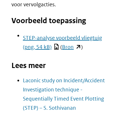
voor vervolgacties.
Voorbeeld toepassing
STEP-analyse voorbeeld vliegtuig
(opent
(png, 54 kB)
(
Bron
)
in
Lees meer
nieuw
venster)
Laconic study on Incident/Accident
(verwijst
Investigation technique -
naar
Sequentially Timed Event Plotting
een
(opent
(STEP) – S. Sothivanan
andere
in
website)
nieuw