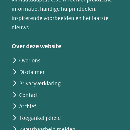
andere
nieuw
informatie, handige hulpmiddelen,
website)
venster)
inspirerende voorbeelden en het laatste
(verwijst
nieuws.
naar
een
Over deze website
andere
website)
Over ons
Disclaimer
Privacyverklaring
Contact
Archief
Toegankelijkheid
Kwetsbaarheid melden