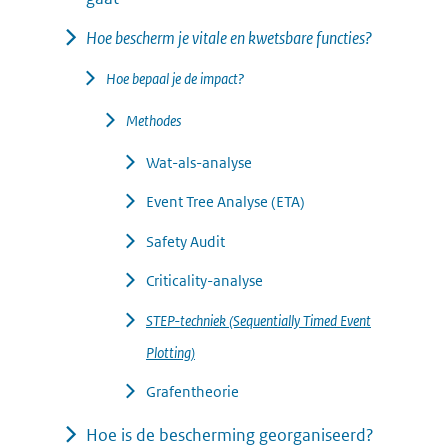
n
ve
Hoe bescherm je vitale en kwetsbare functies?
rg
Hoe bepaal je de impact?
ro
ti
Methodes
(afbeelding:
ng
stappenplan_-
Wat-als-analyse
_impact.png)
Event Tree Analyse (ETA)
Safety Audit
Criticality-analyse
STEP-techniek (Sequentially Timed Event
Plotting)
Grafentheorie
Hoe is de bescherming georganiseerd?