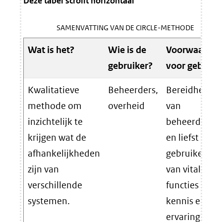
Deze tabel scrollt horizontaal
SAMENVATTING VAN DE CIRCLE-METHODE
Wat is het?
Wie is de
Voorwaarde
gebruiker?
voor gebruik
Kwalitatieve
Beheerders,
Bereidheid
methode om
overheid
van
inzichtelijk te
beheerders
krijgen wat de
en liefst ook
afhankelijkheden
gebruikers
zijn van
van vitale
verschillende
functies om
systemen.
kennis en
ervaringen