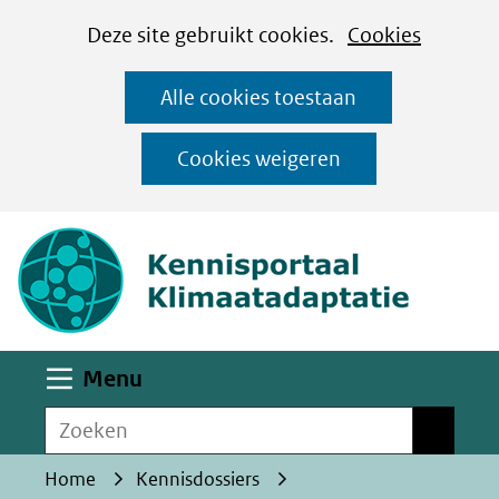
Cookies
Ga
Hier
Deze site gebruikt cookies.
Cookies
instellen
naar
kan
Alle cookies toestaan
de
het
inhoud
gebruik
Cookies weigeren
van
(naar homepa
cookies
op
deze
website
worden
Uitklappen
Menu
toegestaan
Zoeken
of
Zoeken
geweigerd.
Home
Kennisdossiers