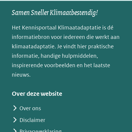
naar
naar
naar
e
nieuw
een
een
een
s
Samen Sneller Klimaatbestendig!
venster)
andere
andere
andere
k
(verwijst
website)
website)
website)
Het Kennisportaal Klimaatadaptatie is dé
y
naar
(opent
informatiebron voor iedereen die werkt aan
een
in
klimaatadaptatie. Je vindt hier praktische
andere
nieuw
informatie, handige hulpmiddelen,
website)
venster)
inspirerende voorbeelden en het laatste
(verwijst
nieuws.
naar
een
Over deze website
andere
website)
Over ons
Disclaimer
Privacyverklaring