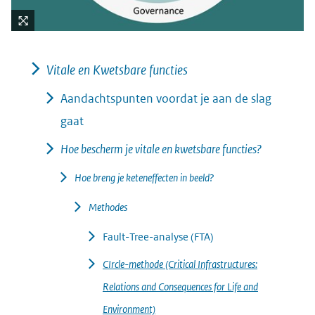
Kli
k
Vitale en Kwetsbare functies
vo
or
Aandachtspunten voordat je aan de slag
ee
gaat
n
ve
Hoe bescherm je vitale en kwetsbare functies?
rg
Hoe breng je keteneffecten in beeld?
ro
ti
Methodes
(afbeelding:
ng
stappenplan_-
Fault-Tree-analyse (FTA)
_keteneffecten.png)
CIrcle-methode (Critical Infrastructures:
Relations and Consequences for Life and
Environment)