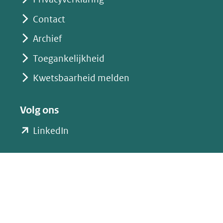
Contact
Archief
Toegankelijkheid
Kwetsbaarheid melden
Volg ons
(opent
LinkedIn
in
nieuw
venster)
(verwijst
naar