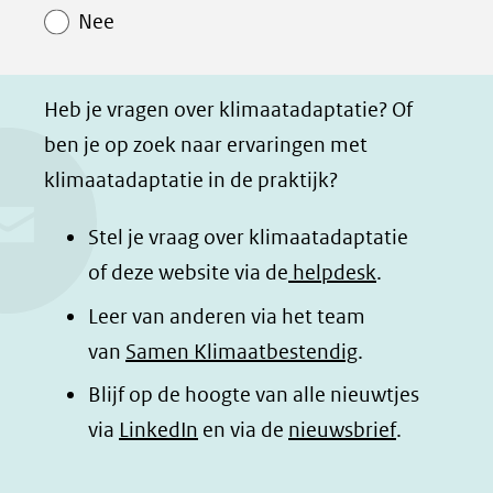
o
o
o
a
Nee
p
p
p
g
F
L
W
i
a
i
h
n
Heb je vragen over klimaatadaptatie? Of
c
n
a
a
ben je op zoek naar ervaringen met
e
k
t
d
klimaatadaptatie in de praktijk?
b
e
s
e
o
d
a
l
Stel je vraag over klimaatadaptatie
o
I
p
e
of deze website via de
helpdesk
.
k
n
p
n
Leer van anderen via het team
(opent
(opent
(opent
o
van
Samen Klimaatbestendig
.
in
in
in
p
Blijf op de hoogte van alle nieuwtjes
nieuw
nieuw
nieuw
B
(opent
via
LinkedIn
venster)
venster)
en via de
venster)
nieuwsbrief
.
l
(verwijst
(verwijst
(verwijst
in
u