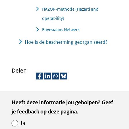
HAZOP-methode (Hazard and
operability)
Bayesiaans Netwerk
Hoe is de bescherming georganiseerd?
Delen
D
D
D
D
e
e
e
e
Kopie
Heeft deze informatie jou geholpen? Geef
l
l
l
z
van
je feedback op deze pagina.
e
e
e
e
Paginawaardering
n
n
n
p
Ja