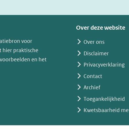
nieuw
venster)
(verwijst
Over deze website
naar
atiebron voor
Over ons
een
 hier praktische
andere
Disclaimer
 voorbeelden en het
website)
Privacyverklaring
Contact
Archief
Toegankelijkheid
Kwetsbaarheid me