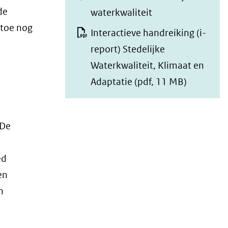
de
waterkwaliteit
 toe nog
Interactieve handreiking (i-
report) Stedelijke
Waterkwaliteit, Klimaat en
Adaptatie
(pdf, 11 MB)
 De
ed
en
n