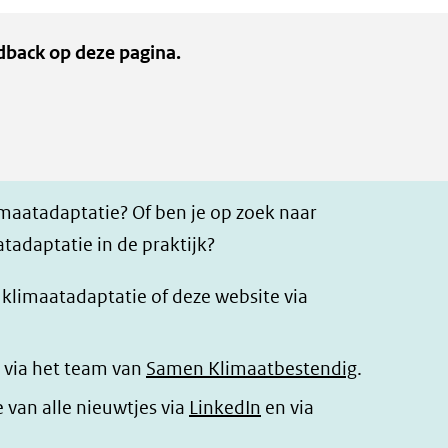
dback op deze pagina.
imaatadaptatie? Of ben je op zoek naar
tadaptatie in de praktijk?
r klimaatadaptatie of deze website via
 via het team van
Samen Klimaatbestendig
.
(opent
e van alle nieuwtjes via
LinkedIn
en via
in