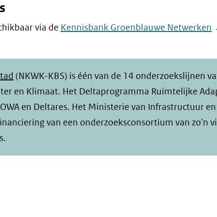
s
(
chikbaar via de
Kennisbank Groenblauwe Netwerken
i
n
v
Stad
(NKWK-KBS) is één van de 14 onderzoekslijnen va
(
er en Klimaat. Het Deltaprogramma Ruimtelijke Ada
n
WA en Deltares. Het Ministerie van Infrastructuur en
e
inanciering van een onderzoeksconsortium van zo'n vi
a
s.
w