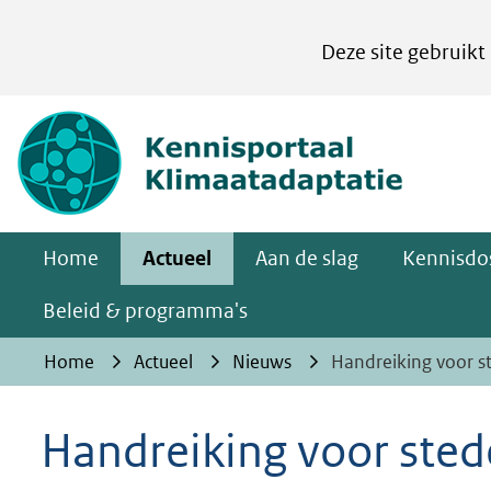
Cookies
Deze site gebruikt
instellen
Hier
(naar homepa
kan
het
gebruik
van
Home
Actueel
Aan de slag
Kennisdos
cookies
op
Beleid & programma's
deze
Home
Actueel
Nieuws
Handreiking voor st
website
worden
Handreiking voor stede
toegestaan
of