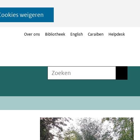
Cookies weigeren
Over ons
Bibliotheek
English
Caraïben
Helpdesk
Zoeken
Zoeken