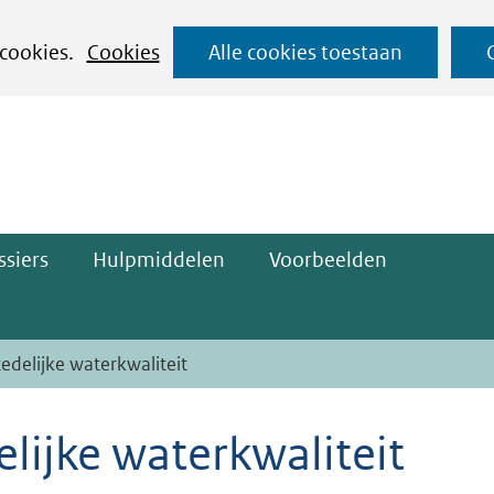
Ga
 cookies.
Cookies
Alle cookies toestaan
naar
ge)
de
inhoud
siers
Hulpmiddelen
Voorbeelden
edelijke waterkwaliteit
lijke waterkwaliteit