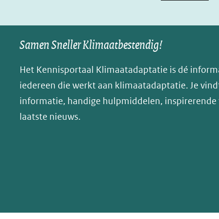
in
in
p
nieuw
nieuw
B
Samen Sneller Klimaatbestendig!
venster)
venster)
l
(verwijst
(verwijst
u
Het Kennisportaal Klimaatadaptatie is dé inform
naar
naar
e
iedereen die werkt aan klimaatadaptatie. Je vindt
een
een
s
informatie, handige hulpmiddelen, inspirerende
andere
andere
k
website)
website)
laatste nieuws.
y
(opent
in
nieuw
venster)
(verwijst
naar
een