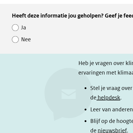
e
e
e
Kopie
Heeft deze informatie jou geholpen? Geef je fee
l
l
z
van
e
e
e
Ja
Paginawaardering
n
n
p
Nee
o
o
a
p
p
g
F
L
i
Heb je vragen over kl
a
i
n
ervaringen met klimaa
c
n
a
e
k
d
Stel je vraag ove
b
e
e
de
helpdesk
.
o
d
l
Leer van anderen
o
I
e
Blijf op de hoogt
k
n
n
de
nieuwsbrief
.
(opent
(opent
o