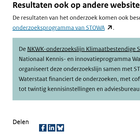
Resultaten ook op andere website
De resultaten van het onderzoek komen ook bes
(opent
onderzoeksprogramma van STOWA
.
in
nieuw
De
NKWK-onderzoekslijn Klimaatbestendige 
venster)
Nationaal Kennis- en innovatieprogramma Wat
(verwijst
organiseert deze onderzoekslijn samen met STO
naar
Waterstaat financiert de onderzoeken, met cof
een
tot twintig kennisinstellingen en adviesbureau
andere
website)
Delen
D
D
D