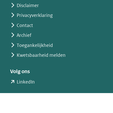
Disclaimer
Privacyverklaring
Contact
Archief
Toegankelijkheid
Kwetsbaarheid melden
Volg ons
(opent
LinkedIn
in
nieuw
venster)