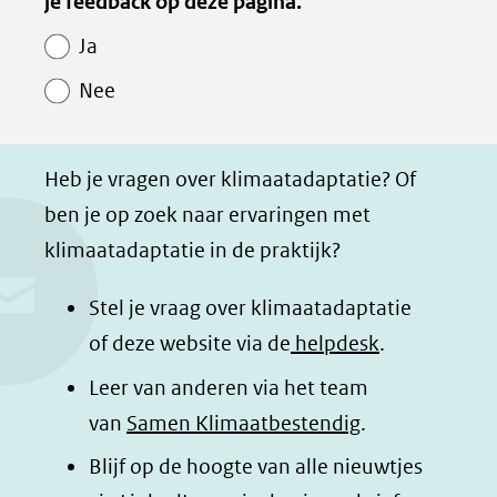
van
je feedback op deze pagina.
e
e
e
e
Paginawaardering
n
n
n
p
Ja
o
o
o
a
Nee
p
p
p
g
F
L
W
i
a
i
h
n
Heb je vragen over klimaatadaptatie? Of
c
n
a
a
ben je op zoek naar ervaringen met
e
k
t
d
klimaatadaptatie in de praktijk?
b
e
s
e
o
d
a
l
Stel je vraag over klimaatadaptatie
o
I
p
e
of deze website via de
helpdesk
.
k
n
p
n
Leer van anderen via het team
(opent
(opent
(opent
o
van
Samen Klimaatbestendig
.
in
in
in
p
Blijf op de hoogte van alle nieuwtjes
nieuw
nieuw
nieuw
B