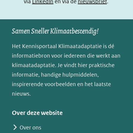
(opent
via
LinkedIn
venster)
venster)
en via de
venster)
nieuwsbrief
.
l
(verwijst
(verwijst
(verwijst
in
u
naar
naar
naar
e
nieuw
een
een
een
s
Samen Sneller Klimaatbestendig!
venster)
andere
andere
andere
k
(verwijst
website)
website)
website)
Het Kennisportaal Klimaatadaptatie is dé
y
naar
(opent
informatiebron voor iedereen die werkt aan
een
in
klimaatadaptatie. Je vindt hier praktische
andere
nieuw
informatie, handige hulpmiddelen,
website)
venster)
inspirerende voorbeelden en het laatste
(verwijst
nieuws.
naar
een
Over deze website
andere
website)
Over ons