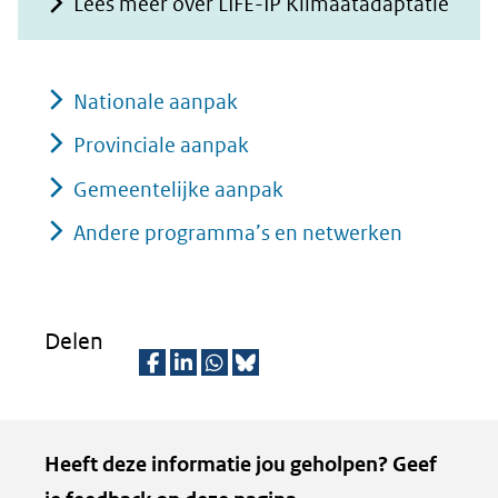
Lees meer over LIFE-IP Klimaatadaptatie
Nationale aanpak
Provinciale aanpak
Gemeentelijke aanpak
Andere programma’s en netwerken
Delen
D
D
D
D
e
e
e
e
Kopie
Heeft deze informatie jou geholpen? Geef
l
l
l
z