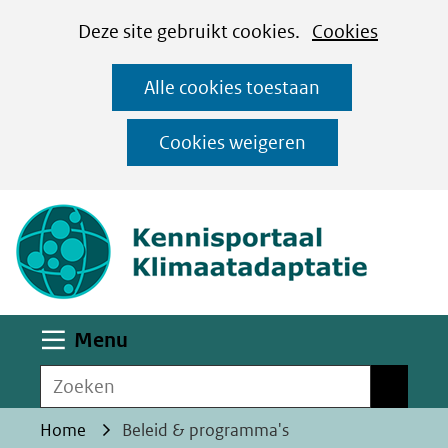
Cookies
Ga
Hier
Deze site gebruikt cookies.
Cookies
instellen
naar
kan
Alle cookies toestaan
de
het
inhoud
gebruik
Cookies weigeren
van
(naar homepa
cookies
op
deze
website
worden
Uitklappen
Menu
toegestaan
Zoeken
of
Zoeken
geweigerd.
Home
Beleid & programma's