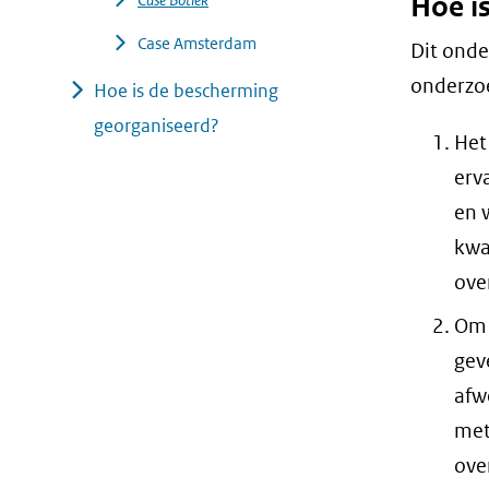
Hoe i
Case Amsterdam
Dit onde
onderzoe
Hoe is de bescherming
georganiseerd?
Het
erv
en 
kwa
ove
Om 
gev
afw
met
ove