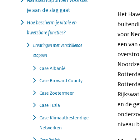
Aandachtspunten voordat
geweigerd.
je aan de slag gaat
Het Have
Hoe bescherm je vitale en
buitendi
kwetsbare functies?
voor Ned
een van 
Ervaringen met verschillende
overstro
stappen
Noordzee
Case Albanië
Rotterda
Case Broward County
Rotterd
Case Zoetermeer
Rijkswat
en de ge
Case Tuzla
onderzoc
Case Klimaatbestendige
niveau b
Netwerken
Case Botlek