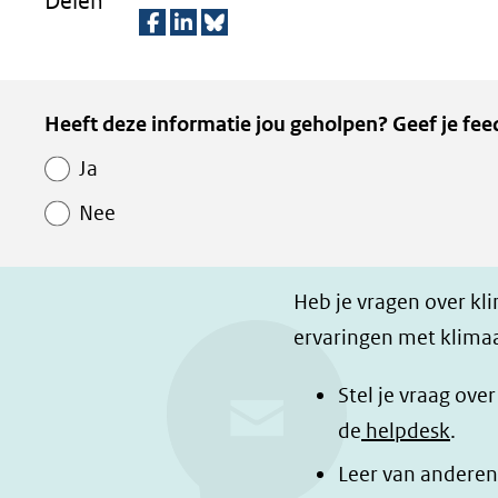
Delen
D
D
D
e
e
e
Kopie
Heeft deze informatie jou geholpen? Geef je fee
l
l
z
van
e
e
e
Ja
Paginawaardering
n
n
p
Nee
o
o
a
p
p
g
F
L
i
Heb je vragen over kl
a
i
n
ervaringen met klimaa
c
n
a
e
k
d
Stel je vraag ove
b
e
e
de
helpdesk
.
o
d
l
Leer van anderen
o
I
e