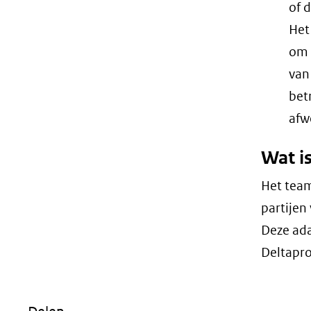
of 
Het
om 
van
bet
afw
Wat i
Het team
partijen
Deze ada
Deltapr