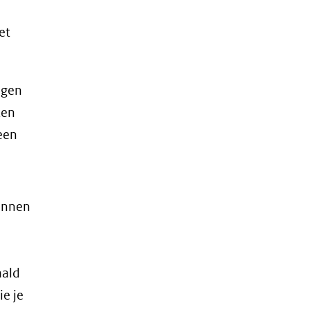
_stresstest_impact_risico.png)
et
lgen
ken
een
unnen
aald
ie je