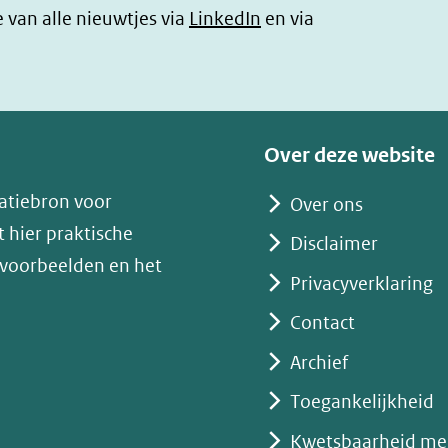
(opent
e van alle nieuwtjes via
LinkedIn
en via
in
nieuw
venster)
(verwijst
Over deze website
naar
atiebron voor
Over ons
een
 hier praktische
andere
Disclaimer
 voorbeelden en het
website)
Privacyverklaring
Contact
Archief
Toegankelijkheid
Kwetsbaarheid me