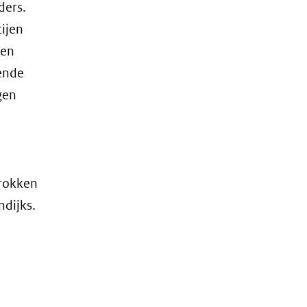
ders.
ijen
len
lende
gen
trokken
ndijks.