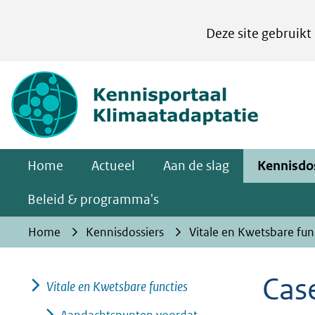
Cookies
Deze site gebruikt
instellen
Hier
(naar homepa
kan
het
gebruik
van
Home
Actueel
Aan de slag
Kennisdo
cookies
op
Beleid & programma's
deze
Home
Kennisdossiers
Vitale en Kwetsbare fun
website
worden
Cas
toegestaan
Vitale en Kwetsbare functies
of