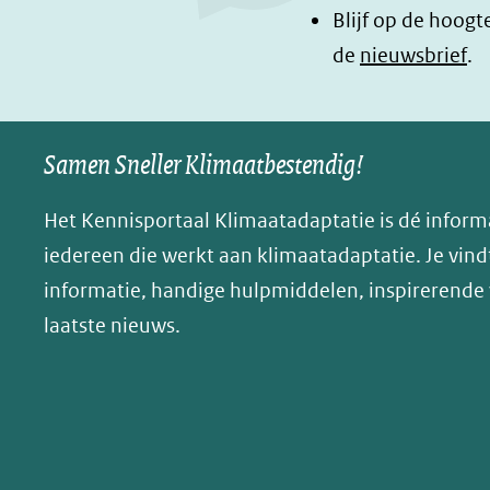
Blijf op de hoogt
k
n
n
de
nieuwsbrief
.
(opent
(opent
o
in
in
p
nieuw
nieuw
B
Samen Sneller Klimaatbestendig!
venster)
venster)
l
(verwijst
(verwijst
u
Het Kennisportaal Klimaatadaptatie is dé inform
naar
naar
e
iedereen die werkt aan klimaatadaptatie. Je vindt
een
een
s
informatie, handige hulpmiddelen, inspirerende
andere
andere
k
website)
website)
laatste nieuws.
y
(opent
in
nieuw
venster)
(verwijst