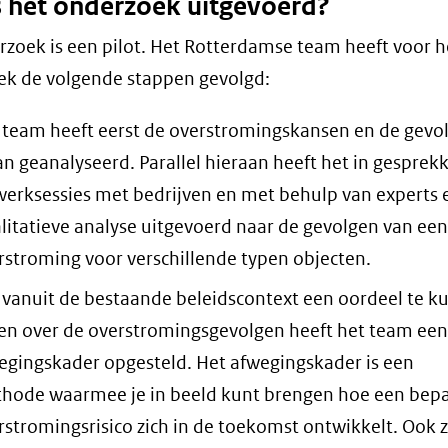
s het onderzoek uitgevoerd?
rzoek is een pilot. Het Rotterdamse team heeft voor h
k de volgende stappen gevolgd:
 team heeft eerst de overstromingskansen en de gevo
an geanalyseerd. Parallel hieraan heeft het in gesprek
werksessies met bedrijven en met behulp van experts 
litatieve analyse uitgevoerd naar de gevolgen van een
rstroming voor verschillende typen objecten.
vanuit de bestaande beleidscontext een oordeel te k
en over de overstromingsgevolgen heeft het team een
egingskader opgesteld. Het afwegingskader is een
hode waarmee je in beeld kunt brengen hoe een bep
rstromingsrisico zich in de toekomst ontwikkelt. Ook z