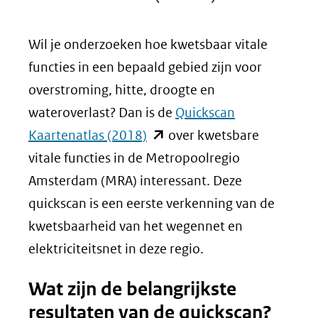
Wil je onderzoeken hoe kwetsbaar vitale
functies in een bepaald gebied zijn voor
overstroming, hitte, droogte en
wateroverlast? Dan is de
Quickscan
(opent
Kaartenatlas (2018)
over kwetsbare
in
vitale functies in de Metropoolregio
nieuw
Amsterdam (MRA) interessant. Deze
venster)
quickscan is een eerste verkenning van de
(verwijst
kwetsbaarheid van het wegennet en
naar
elektriciteitsnet in deze regio.
een
Wat zijn de belangrijkste
andere
resultaten van de quickscan?
website)