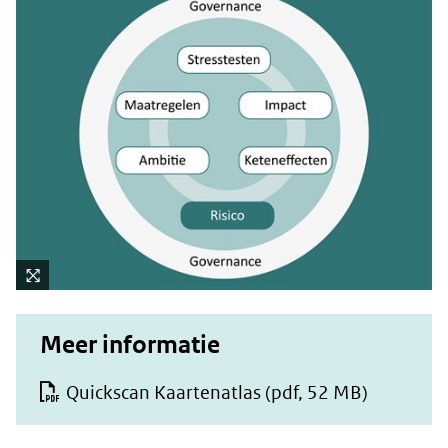
Kli
k
Meer informatie
vo
or
Quickscan Kaartenatlas
(pdf, 52 MB)
ee
n