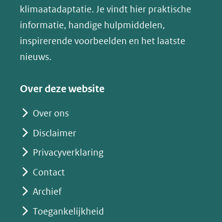
in
klimaatadaptatie. Je vindt hier praktische
andere
nieuw
informatie, handige hulpmiddelen,
website)
venster)
inspirerende voorbeelden en het laatste
(verwijst
nieuws.
naar
een
Over deze website
andere
website)
Over ons
Disclaimer
Privacyverklaring
Contact
Archief
Toegankelijkheid