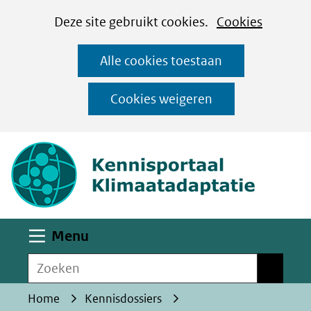
Cookies
Ga
Hier
Deze site gebruikt cookies.
Cookies
instellen
naar
kan
Alle cookies toestaan
de
het
inhoud
gebruik
Cookies weigeren
van
(naar homepa
cookies
op
deze
website
worden
Uitklappen
Menu
toegestaan
Zoeken
of
Zoeken
geweigerd.
Home
Kennisdossiers