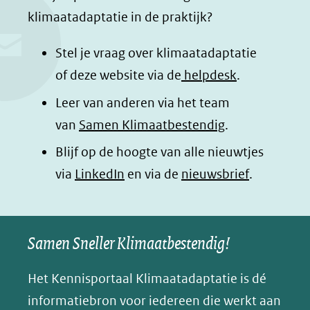
e
k
t
d
klimaatadaptatie in de praktijk?
b
e
s
e
o
d
a
l
Stel je vraag over klimaatadaptatie
o
I
p
e
of deze website via de
helpdesk
.
k
n
p
n
Leer van anderen via het team
(opent
(opent
(opent
o
van
Samen Klimaatbestendig
.
in
in
in
p
Blijf op de hoogte van alle nieuwtjes
nieuw
nieuw
nieuw
B
(opent
via
LinkedIn
venster)
venster)
en via de
venster)
nieuwsbrief
.
l
(verwijst
(verwijst
(verwijst
in
u
naar
naar
naar
e
nieuw
een
een
een
s
Samen Sneller Klimaatbestendig!
venster)
andere
andere
andere
k
(verwijst
website)
website)
website)
Het Kennisportaal Klimaatadaptatie is dé
y
naar
(opent
informatiebron voor iedereen die werkt aan
een