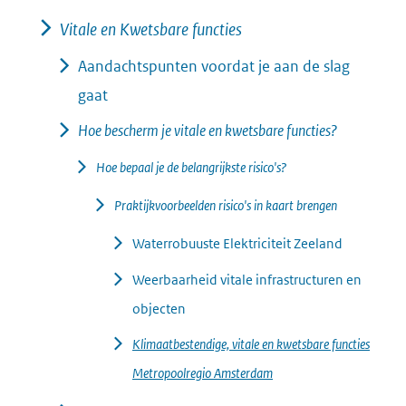
ve
rg
Vitale en Kwetsbare functies
ro
Aandachtspunten voordat je aan de slag
ti
(afbeelding:
ng
gaat
stappenplan_-
Hoe bescherm je vitale en kwetsbare functies?
_risico.png)
Hoe bepaal je de belangrijkste risico's?
Praktijkvoorbeelden risico's in kaart brengen
Waterrobuuste Elektriciteit Zeeland
Weerbaarheid vitale infrastructuren en
objecten
Klimaatbestendige, vitale en kwetsbare functies
Metropoolregio Amsterdam