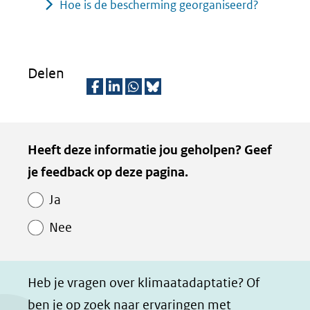
Hoe is de bescherming georganiseerd?
Delen
D
D
D
D
e
e
e
e
Kopie
Heeft deze informatie jou geholpen? Geef
l
l
l
z
van
je feedback op deze pagina.
e
e
e
e
Paginawaardering
n
n
n
p
Ja
o
o
o
a
Nee
p
p
p
g
F
L
W
i
a
i
h
n
Heb je vragen over klimaatadaptatie? Of
c
n
a
a
ben je op zoek naar ervaringen met