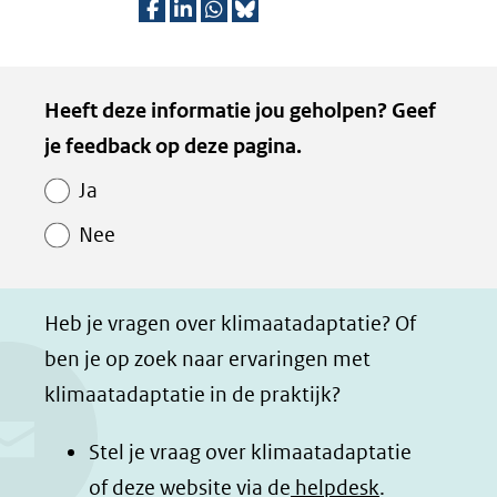
D
D
D
D
e
e
e
e
Kopie
Heeft deze informatie jou geholpen? Geef
l
l
l
z
van
je feedback op deze pagina.
e
e
e
e
Paginawaardering
n
n
n
p
Ja
o
o
o
a
Nee
p
p
p
g
F
L
W
i
a
i
h
n
Heb je vragen over klimaatadaptatie? Of
c
n
a
a
ben je op zoek naar ervaringen met
e
k
t
d
klimaatadaptatie in de praktijk?
b
e
s
e
o
d
a
l
Stel je vraag over klimaatadaptatie
o
I
p
e
of deze website via de
helpdesk
.