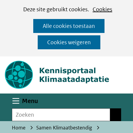
Cookies
Ga
Hier
Deze site gebruikt cookies.
Cookies
instellen
naar
kan
Alle cookies toestaan
de
het
inhoud
gebruik
Cookies weigeren
van
(naar homepa
cookies
op
deze
website
worden
Uitklappen
Menu
toegestaan
Zoeken
of
Zoeken
geweigerd.
Home
Samen Klimaatbestendig