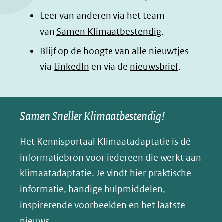
k
n
p
n
Leer van anderen via het team
(opent
(opent
(opent
o
van
Samen Klimaatbestendig
.
in
in
in
p
Blijf op de hoogte van alle nieuwtjes
nieuw
nieuw
nieuw
B
(opent
via
LinkedIn
venster)
venster)
en via de
venster)
nieuwsbrief
.
l
(verwijst
(verwijst
(verwijst
in
u
naar
naar
naar
e
nieuw
een
een
een
s
Samen Sneller Klimaatbestendig!
venster)
andere
andere
andere
k
(verwijst
website)
website)
website)
Het Kennisportaal Klimaatadaptatie is dé
y
naar
(opent
informatiebron voor iedereen die werkt aan
een
in
klimaatadaptatie. Je vindt hier praktische
andere
nieuw
informatie, handige hulpmiddelen,
website)
venster)
inspirerende voorbeelden en het laatste
(verwijst
nieuws.