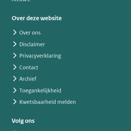
naar
een
Over deze website
andere
website)
Over ons
Disclaimer
Privacyverklaring
Contact
Archief
Toegankelijkheid
Kwetsbaarheid melden
Volg ons